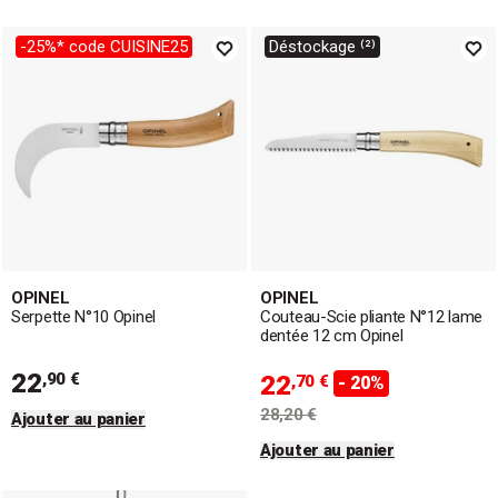
-25%* code CUISINE25
Déstockage ⁽²⁾
OPINEL
OPINEL
Serpette N°10 Opinel
Couteau-Scie pliante N°12 lame
dentée 12 cm Opinel
22
,90 €
22
,70 €
- 20%
28,20 €
Ajouter au panier
Ajouter au panier