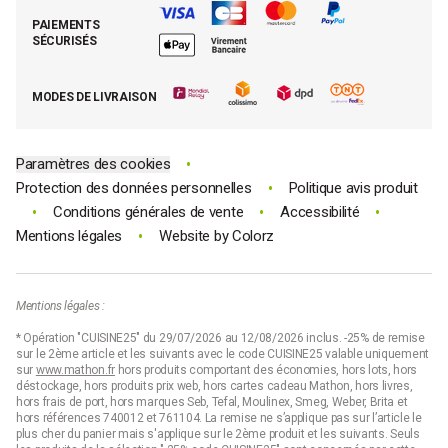
Retrouver (ou activer) mon compte client
Nos best-sellers pâtisserie
Mathon BtoB
Demande de rétractation
PAIEMENTS
Moins cher par lot
La presse parle de Mathon
SÉCURISÉS
Tous nos bons plans
E-cartes cadeau Mathon
MODES DE LIVRAISON
Code promo Mathon
•
Paramètres des cookies
•
Protection des données personnelles
Politique avis produit
•
•
•
Conditions générales de vente
Accessibilité
•
Mentions légales
Website by
Colorz
Mentions légales :
* Opération "CUISINE25" du 29/07/2026 au 12/08/2026 inclus. -25% de remise
sur le 2ème article et les suivants avec le code CUISINE25 valable uniquement
sur
www.mathon.fr
hors produits comportant des économies, hors lots, hors
déstockage, hors produits prix web, hors cartes cadeau Mathon, hors livres,
hors frais de port, hors marques Seb, Tefal, Moulinex, Smeg, Weber, Brita et
hors références 740012 et 761104. La remise ne s’applique pas sur l’article le
plus cher du panier mais s'applique sur le 2ème produit et les suivants. Seuls