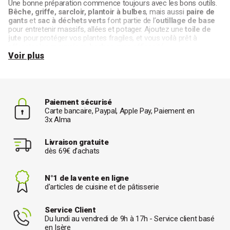
Une bonne préparation commence toujours avec les bons outils.
Bêche, griffe, sarcloir, plantoir à bulbes
, mais aussi
paire de
gants
et
sac à déchets verts
font partie de l’
outillage de base
pour entretenir massifs, allées et potager. Ajoutez une
toile de
jute
pour protéger vos plantes fragiles, et vous voilà prêt à
affronter les
mauvaises herbes
avec efficacité.
Voir plus
L’équipement d’arrosage et de protection : un
confort maximal pour vos plantes
L’arrosage est un geste essentiel pour un jardin en pleine santé.
Paiement sécurisé
Entre
arrosoirs classiques
,
pistolets d’arrosage
, solutions
Carte bancaire, Paypal, Apple Pay, Paiement en
d’irrigation et produits de
protection contre les nuisibles
, vous
3x Alma
trouverez tout le nécessaire pour maintenir l’équilibre de vos
plantations. Les
lots de sacs de jardin
à
grande capacité
Livraison gratuite
facilitent le transport de terre, feuilles ou outils pour une
dès 69€ d’achats
organisation optimale.
Comment aménager un potager pratique et
N°1 de la vente en ligne
esthétique ?
d'articles de cuisine et de pâtisserie
Optimiser son potager dans les petits
Service Client
espaces
Du lundi au vendredi de 9h à 17h - Service client basé
en Isère