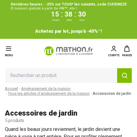
Dernières heures : -25% sur TOUS* les suivants, code CUISINE25
Et livraison gratuite à partir de 49€**, vite !
:
:
15
38
30
Heures
Mins
Secs
Achetez par lot, jusqu’à -40%¹ !
MENU
COMPTE
PANIER
Accueil
Aménagement de la maison
Tous les articles d'aménagement de la maison
Accessoires de jardin
Accessoires de jardin
5 produits
Quand les beaux jours reviennent, le jardin devient une
pièce à vivre à part entière. Pour en profiter pleinement,