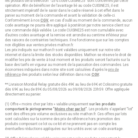
les produits de la sélection "-25% code CUISINE25" sont concernés par cette
opération. Afin de bénéficier de l'avantage lié au code CUISINE25, il est
strictement impératif de le saisir dans le cadre réservé à cet effet dans le
panier au moment de la commande et avant la validation de celle-ci.
Conformément à nos
CGV
, en cas d'oubli au moment de la commande, aucun
code avantage ne pourra être appliqué à postériori par notre service client sur
une commande déjà validée. Le code CUISINE25 est non cumulable avec
d’autres codes avantage et la remise est arrondie au centime inférieur pour
des raisons de contraintes techniques. Il ne fonctionne que sur les comptes
non éligibles aux ventes privées mathon.fr.
Les prix indiqués sur mathon.fr sont valables uniquement sur notre site
internet et dans la limite des stocks disponibles. Mathon se réserve le droit de
modifier les prix de vente à tout moment et les produits seront facturés sur la
base des tarifs en vigueur au moment de la passation des commandes. Les
économies indiquées dans notre site sont calculées d'après le
prix de
référence
des produits selon leur définition dans nos
CGV
.
** Livraison Mondial Relay gratuite dès 49€ au lieu de 69€ et Colissimo gratuite
dès 69€ au lieu de 89€ du 05/08/2026 au 09/08/2026 23h59. Offre appliquée
directement au panier.
(1) Offre « moins cher par lots » valable uniquement
sur les produits
comportant le pictogramme "
Moins cher par lot
".
Les produits s'appelant "lot"
sont des offres prix volume exclusives au site mathon.fr. Ces offres par lots
sont calculées sur la somme des
prix de référence
hors promotion des
produits composant ce lot ou ce kit et ne prennent pas en compte les
éventuelles réductions appliquées sur les unités avec un code avantage.