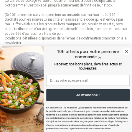
(2) Offre Déstockage valable uniquement sur les produits comportant le
pictogramme "Déstockage" jusqu'à épuisement définitif de leur stock.
(3) 10€ de remise sur votre première commande sur mathon.fr dès 99€
d’achats pour les nouveaux inscrits en saisissant le code qui est envoyé par
mail. Offre valable sur les produits hors marques Seb, Moulinex et Tefal, hors
produits disposant d'un pictogramme "prix web", hors lots, hors cartes cadeaux
et dès 99€ d'achats hors frais de port.
Conditions détaillées disponibles dans l’email de confirmation d’inscription à la
newsletter.
10€ offerts pour votre première
(4) Offre « Prix web » valable uniquement sur les produits comportant le
commande
pictogramme "prix web". Les produits indiqués "prix web" sont des offres
(3)
exclusives au site mathon.fr. Offre non applicable en magasin ou en catalogue.
Recevez nos bons plans, dernières actus et
nouveautés.
Mathon.fr est membre de la FEVAD (fédération du e-commerce et de la vente à
distance)
Je m'abonne !
En cliquant sur "Je m'abonne", j'accepte de recevoir des communications de
la part de
mathon.fr
, je confirme avoir pris connaissance des informations
relatives à la collecte de mes données personnelles définie par notre politique
de confidentialité et j’accepte le suivi de mes habitudes de lecture (ouverture,
clics) dans les communications reçues pour que Mathon adapte la fréquence
d'envoi, procède à une désinscription automatique en cas d'inactivité
prolongée et mesure la performance de ses communications.​