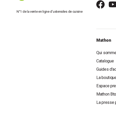
Les radiateurs et chauffages d'appo
N°1 de la vente en ligne d’ustensiles de cuisine
Les radiateurs soufflants sont des alliés efficaces pour
espaces restreints. Idéaux pour une salle de bain ou un b
faciles à déplacer. Voici quelques atouts à considérer :
Mathon
Puissance de chauffe élevée
: Ces radiateurs permett
température agréable, parfaite pour une utilisation ponctue
Qui somme
Facilité d'utilisation
: Ils se branchent directement sur un
Catalogue
réglages simples pour ajuster la chaleur selon vos besoi
Polyvalence
: En plus de chauffer, certains modèles po
Guides d'a
ventilation pour rafraîchir l'air en été.
La boutique
Espace pr
Cependant, il est conseillé de les utiliser de manière mo
consommation énergétique excessive. Un exemple d'utilis
Mathon Bt
salle de bain le matin, offrant ainsi un confort immédiat lo
La presse 
Petit chauffage d'appoint mobile