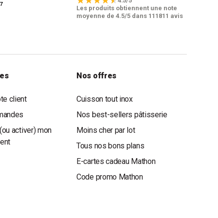
4.5/5
e consommation électrique sont parmi les plus
Les produits obtiennent une note
moyenne de 4.5/5 dans 111811 avis
nt rendement énergétique tout en réduisant
fonctionnement. Découvrez notre sélection sur Mathon.fr
convient le mieux.
oint électrique ou poêle ?
les
Nos offres
spécifiques. Un chauffage d'appoint électrique est
e client
Cuisson tout inox
dis qu'un poêle peut offrir une chaleur plus intense, idéale
mandes
Nos best-sellers pâtisserie
n.fr propose une large gamme de chauffages d'appoint
(ou activer) mon
Moins cher par lot
e.
ient
Tous nos bons plans
ateurs d'appoint qui consomment le
E-cartes cadeau Mathon
Code promo Mathon
on ou à inertie, comme les chauffages soufflants ou
e de température, consomment moins d'énergie tout en