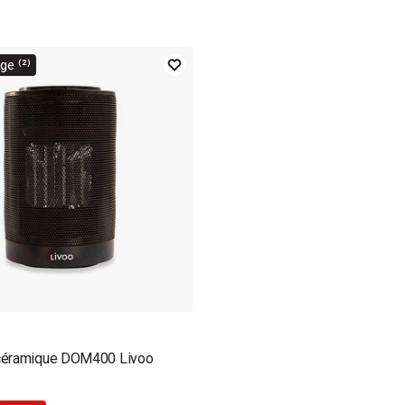
e ⁽²⁾
céramique DOM400 Livoo