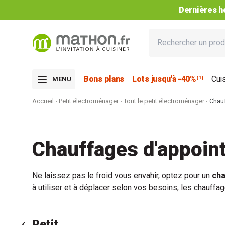
Dernières he
Bons plans
Lots jusqu'à -40%⁽¹⁾
Cui
MENU
Accueil
Petit électroménager
Tout le petit électroménager
Chau
Chauffages d'appoin
Ne laissez pas le froid vous envahir, optez pour un
cha
à utiliser et à déplacer selon vos besoins, les
chauffag
Petit