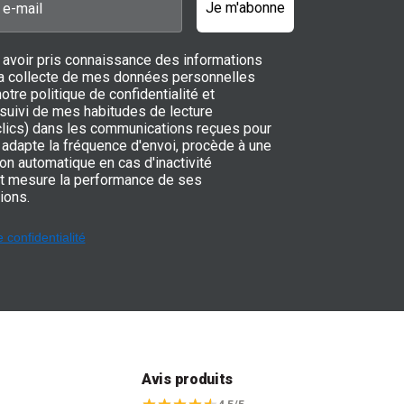
 et faciles à déplacer grâce à leurs roulettes, ils
Je m'abonne
butane ou propane.
fusent une chaleur immédiate, idéale pour chauffer
 avoir pris connaissance des informations
 la collecte de mes données personnelles
ne combustion à basse température, réduisant ainsi les
notre politique de confidentialité et
 suivi de mes habitudes de lecture
ut en procurant une chaleur homogène.
 clics) dans les communications reçues pour
adapte la fréquence d'envoi, procède à une
ne ventilation lors de leur utilisation pour prévenir les
on automatique en cas d'inactivité
yde de carbone. Pour une sécurité maximale, il est
t mesure la performance de ses
ions.
cteur de monoxyde de carbone dans les pièces où ces
e confidentialité
quentes autour des
ppoint
:
ge le plus économique en 2024 ?
t
Avis produits