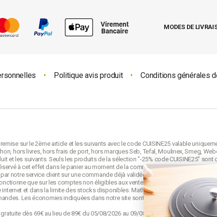
offrant un confort optimal.
cer librement d'une pièce à
MODES DE LIVRAI
Comment nettoyer un
gers et compacts, parfaits pour
chauffage performant en font
ces de votre maison en un clin
Pour nettoyer un chauffage d'appo
refroidisse. Ensuite, retirez la p
ersonnelles
•
Politique avis produit
•
Conditions générales d
accessibles avec un produit ada
électroniques et la zone de com
 chauffer rapidement une pièce.
nctuelle. Toutefois, leur
emise sur le 2ème article et les suivants avec le code CUISINE25 valable uniquem
risques d'intoxication au
on, hors livres, hors frais de port, hors marques Seb, Tefal, Moulinex, Smeg, Webe
duit et les suivants. Seuls les produits de la sélection "-25% code CUISINE25" sont 
e réservé à cet effet dans le panier au moment de la commande et avant la validati
ar notre service client sur une commande déjà validée. Le code CUISINE25 est no
 fonctionne que sur les comptes non éligibles aux ventes privées mathon.fr.
 internet et dans la limite des stocks disponibles. Mathon se réserve le droit de mo
mandes. Les économies indiquées dans notre site sont calculées d'après le
prix d
o gratuite dès 69€ au lieu de 89€ du 05/08/2026 au 09/08/2026 23h59. Offre appliqu