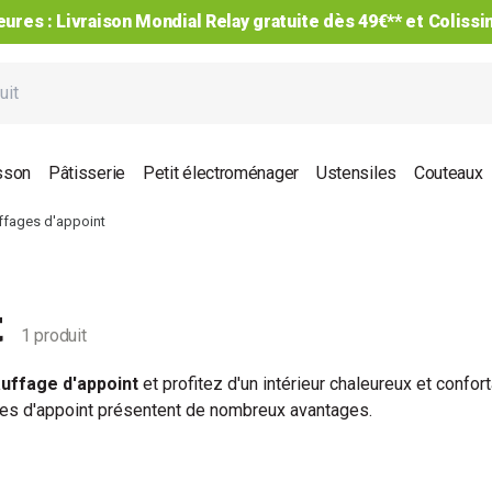
ures : Livraison Mondial Relay gratuite dès 49€** et Coliss
sson
Pâtisserie
Petit électroménager
Ustensiles
Couteaux
ffages d'appoint
t
1 produit
uffage d'appoint
et profitez d'un intérieur chaleureux et confor
es d'appoint
présentent de nombreux avantages.