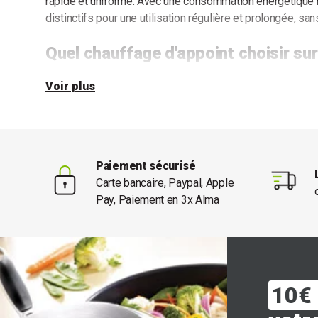
rapide et uniforme. Avec une consommation énergétique m
distinctifs pour une utilisation régulière et prolongée, san
Quel chauffage d'appoint choisir su
Voir plus
Les chauffages d'appoint se révèlent être des alliés pré
système principal, surtout en période hivernale. Ils perm
des espaces restreints tout en offrant une solution flexibl
Paiement sécurisé
Plusieurs options s'offrent à vous selon vos besoins spé
Carte bancaire, Paypal, Apple
Pay, Paiement en 3x Alma
Radiateurs soufflants
: compacts et efficaces, parfaits 
bureau.
Poêles à pétrole
: idéals pour une chaleur rapide, mais
ventilation.
Chauffages à gaz
: puissants, mais nécessitent une pru
fuites.
10€ 