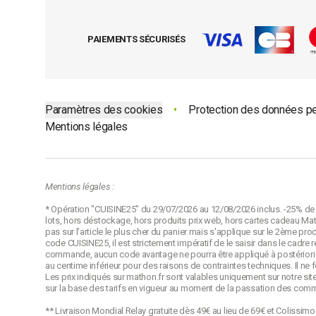
Besoin d'un chauffage d'appoint que vous puissiez dépla
PAIEMENTS SÉCURISÉS
l'autre ? Nos petits chauffages d'appoint mobiles sont lé
un usage quotidien. Leur poids léger et leur système de 
des alliés indispensables pour réchauffer les petites piè
d'œil, sans effort.
Paramètres des cookies
•
Protection des données p
Mentions légales
Les poêles à pétrole
Les poêles à pétrole sont appréciés pour leur capacité à
Mentions légales :
Ils sont faciles à déplacer, parfaits pour une utilisation po
* Opération "CUISINE25" du 29/07/2026 au 12/08/2026 inclus. -25% de r
utilisation nécessite quelques précautions en raison des 
lots, hors déstockage, hors produits prix web, hors cartes cadeau Math
pas sur l’article le plus cher du panier mais s'applique sur le 2ème pro
code CUISINE25, il est strictement impératif de le saisir dans le cadr
commande, aucun code avantage ne pourra être appliqué à postériori p
au centime inférieur pour des raisons de contraintes techniques. Il ne
Les prix indiqués sur mathon.fr sont valables uniquement sur notre site
sur la base des tarifs en vigueur au moment de la passation des com
** Livraison Mondial Relay gratuite dès 49€ au lieu de 69€ et Colissim