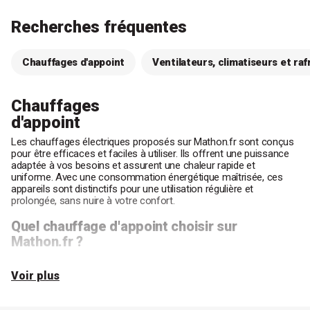
Recherches fréquentes
Chauffages d'appoint
Ventilateurs, climatiseurs et raf
Chauffages
d'appoint
Les chauffages électriques proposés sur Mathon.fr sont conçus
pour être efficaces et faciles à utiliser. Ils offrent une puissance
adaptée à vos besoins et assurent une chaleur rapide et
uniforme. Avec une consommation énergétique maîtrisée, ces
appareils sont distinctifs pour une utilisation régulière et
prolongée, sans nuire à votre confort.
Quel chauffage d'appoint choisir sur
Mathon.fr ?
Les chauffages d'appoint se révèlent être des alliés précieux pour
Voir plus
compléter votre système principal, surtout en période hivernale. Ils
permettent de chauffer rapidement des espaces restreints tout
en offrant une solution flexible et pratique.