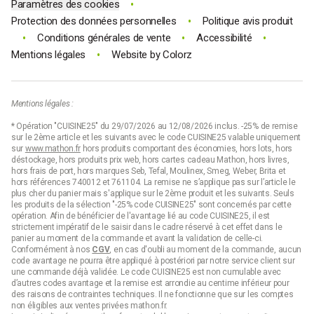
•
Paramètres des cookies
en procurant une chaleur homogène.
•
Protection des données personnelles
Politique avis produit
Il est crucial de veiller à une bonne ventilation lors de leur
•
•
•
Conditions générales de vente
Accessibilité
utilisation pour prévenir les risques d'accumulation de monoxyde
•
Mentions légales
Website by
Colorz
de carbone. Pour une sécurité maximale, il est recommandé
d'installer un détecteur de monoxyde de carbone dans les pièces
où ces appareils sont utilisés.
Questions fréquentes autour des
Mentions légales :
chauffages d'appoint
:
* Opération "CUISINE25" du 29/07/2026 au 12/08/2026 inclus. -25% de remise
sur le 2ème article et les suivants avec le code CUISINE25 valable uniquement
sur
www.mathon.fr
hors produits comportant des économies, hors lots, hors
Quel est le chauffage le plus économique en
déstockage, hors produits prix web, hors cartes cadeau Mathon, hors livres,
2024 ?
hors frais de port, hors marques Seb, Tefal, Moulinex, Smeg, Weber, Brita et
hors références 740012 et 761104. La remise ne s’applique pas sur l’article le
plus cher du panier mais s'applique sur le 2ème produit et les suivants. Seuls
Les radiateurs d'appoint à basse consommation électrique sont
les produits de la sélection "-25% code CUISINE25" sont concernés par cette
parmi les plus économiques, offrant un excellent rendement
opération. Afin de bénéficier de l'avantage lié au code CUISINE25, il est
énergétique tout en réduisant considérablement les coûts de
strictement impératif de le saisir dans le cadre réservé à cet effet dans le
panier au moment de la commande et avant la validation de celle-ci.
fonctionnement. Découvrez notre sélection sur Mathon.fr pour
Conformément à nos
CGV
, en cas d'oubli au moment de la commande, aucun
trouver l'appareil qui vous convient le mieux.
code avantage ne pourra être appliqué à postériori par notre service client sur
une commande déjà validée. Le code CUISINE25 est non cumulable avec
Quel chauffage d'appoint électrique ou poêle
d’autres codes avantage et la remise est arrondie au centime inférieur pour
?
des raisons de contraintes techniques. Il ne fonctionne que sur les comptes
non éligibles aux ventes privées mathon.fr.