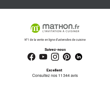
éviter une consommation énergétique excessive. Un exemple
d'utilisation serait de préchauffer une salle de bain le matin,
offrant ainsi un confort immédiat lors de votre routine
quotidienne.
Petit chauffage d'appoint mobile
Besoin d'un chauffage d'appoint que vous puissiez déplacer
N°1 de la vente en ligne d’ustensiles de cuisine
librement d'une pièce à l'autre ? Nos petits chauffages d'appoint
mobiles sont légers et compacts, parfaits pour un usage
quotidien. Leur poids léger et leur système de chauffage
Suivez-nous
performant en font des alliés indispensables pour réchauffer les
petites pièces de votre maison en un clin d'œil, sans effort.
Les poêles à pétrole
Excellent
Les poêles à pétrole sont appréciés pour leur capacité à chauffer
rapidement une pièce. Ils sont faciles à déplacer, parfaits pour une
utilisation ponctuelle. Toutefois, leur utilisation nécessite quelques
précautions en raison des risques d'intoxication au monoxyde de
carbone. Il est donc essentiel d'aérer les pièces régulièrement et
de ne jamais les laisser fonctionner sans surveillance.
L'odeur dégagée par certains modèles peut être désagréable,