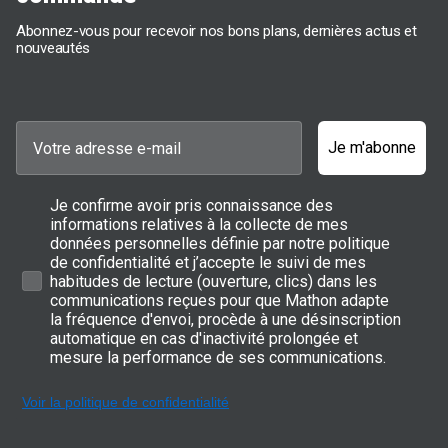
compact pour une petite pièce, un modèle avec réglage de
température précis ou un radiateur d'appoint électrique, notre
Abonnez-vous pour recevoir nos bons plans, dernières actus et
gamme répond à toutes vos attentes en termes de puissance, de
nouveautés
consommation énergétique et d'entretien quotidien.
Découvrez nos systèmes de chauffage conçus pour offrir une
ambiance chaleureuse tout en respectant votre budget.
Les radiateurs et chauffages d'appoint
Je m'abonne
soufflants
Je confirme avoir pris connaissance des
Les radiateurs soufflants sont des alliés efficaces pour chauffer
rapidement des espaces restreints. Idéaux pour une salle de bain
informations relatives à la collecte de mes
ou un bureau, ils sont compacts et faciles à déplacer. Voici
données personnelles définie par notre politique
quelques atouts à considérer :
de confidentialité et j’accepte le suivi de mes
habitudes de lecture (ouverture, clics) dans les
Puissance de chauffe élevée
: Ces radiateurs permettent
communications reçues pour que Mathon adapte
d'obtenir rapidement une température agréable, parfaite pour une
la fréquence d'envoi, procède à une désinscription
utilisation ponctuelle.
automatique en cas d'inactivité prolongée et
Facilité d'utilisation
: Ils se branchent directement sur une prise
mesure la performance de ses communications.
électrique et offrent des réglages simples pour ajuster la chaleur
selon vos besoins.
Polyvalence
: En plus de chauffer, certains modèles possèdent
Voir la politique de confidentialité
une fonction de ventilation pour rafraîchir l'air en été.
Cependant, il est conseillé de les utiliser de manière modérée pour