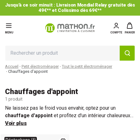
Jusqu'à ce soir minuit : Livraison Mondial Relay gratuite dès
49€** et Colissimo dès 69€**
MENU
COMPTE
PANIER
Accueil
Petit électroménager
Tout le petit électroménager
Chauffages d'appoint
Chauffages d'appoint
1 produit
Ne laissez pas le froid vous envahir, optez pour un
chauffage d'appoint
et profitez d'un intérieur chaleureux
et confortable tout au long de la saison froide. Compacts,
Voir plus
faciles à utiliser et à déplacer selon vos besoins, les
chauffages d'appoint
présentent de nombreux avantages.