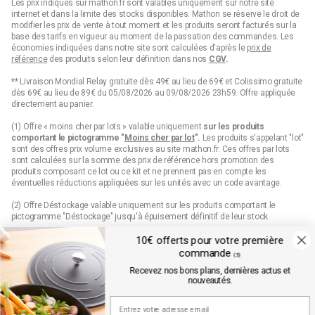
Les prix indiqués sur mathon.fr sont valables uniquement sur notre site
Le choix dépend de vos besoins spécifiques. Un chauffage
internet et dans la limite des stocks disponibles. Mathon se réserve le droit de
d'appoint électrique est pratique et facile à déplacer, tandis qu'un
modifier les prix de vente à tout moment et les produits seront facturés sur la
poêle peut offrir une chaleur plus intense, idéale pour les grands
base des tarifs en vigueur au moment de la passation des commandes. Les
espaces. Mathon.fr propose une large gamme de chauffages
économies indiquées dans notre site sont calculées d'après le
prix de
d'appoint pour tous les types de chauffage.
référence
des produits selon leur définition dans nos
CGV
.
Quels sont les radiateurs d'appoint qui
** Livraison Mondial Relay gratuite dès 49€ au lieu de 69€ et Colissimo gratuite
dès 69€ au lieu de 89€ du 05/08/2026 au 09/08/2026 23h59. Offre appliquée
consomment le moins ?
directement au panier.
(1) Offre « moins cher par lots » valable uniquement
sur les produits
Les modèles à basse consommation ou à inertie, comme les
comportant le pictogramme "
Moins cher par lot
".
Les produits s'appelant "lot"
chauffages soufflants ou radiateurs électriques à réglage de
sont des offres prix volume exclusives au site mathon.fr. Ces offres par lots
température, consomment moins d'énergie tout en offrant un
sont calculées sur la somme des
prix de référence
hors promotion des
confort optimal.
produits composant ce lot ou ce kit et ne prennent pas en compte les
éventuelles réductions appliquées sur les unités avec un code avantage.
Comment nettoyer un chauffage d'appoint au
gaz ?
(2) Offre Déstockage valable uniquement sur les produits comportant le
pictogramme "Déstockage" jusqu'à épuisement définitif de leur stock.
Pour nettoyer un chauffage d'appoint au gaz, veillez à le
(3) 10€ de remise sur votre première commande sur mathon.fr dès 99€
10€ offerts pour votre première
débrancher et à attendre qu'il refroidisse. Ensuite, retirez la
d’achats pour les nouveaux inscrits en saisissant le code qui est envoyé par
commande
(3)
poussière à l'aide d'un chiffon sec et nettoyez les parties
mail. Offre valable sur les produits hors marques Seb, Moulinex et Tefal, hors
Recevez nos bons plans, dernières actus et
produits disposant d'un pictogramme "prix web", hors lots, hors cartes cadeaux
accessibles avec un produit adapté, en prenant soin d'éviter les
nouveautés.
et dès 99€ d'achats hors frais de port.
composants électroniques et la zone de combustion.
Conditions détaillées disponibles dans l’email de confirmation d’inscription à la
newsletter.