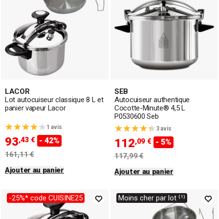
LACOR
SEB
Lot autocuiseur classique 8 L et
Autocuiseur authentique
panier vapeur Lacor
Cocotte-Minute® 4,5 L
P0530600 Seb
1 avis
3 avis
93
,43 €
- 42%
112
,09 €
- 5%
161,11 €
117,99 €
Ajouter au panier
Ajouter au panier
-25%* code CUISINE25
Moins cher par lot ⁽¹⁾