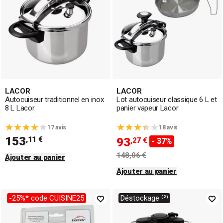
LACOR
LACOR
Autocuiseur traditionnel en inox
Lot autocuiseur classique 6 L et
8 L Lacor
panier vapeur Lacor
17 avis
18 avis
153
,11 €
93
,27 €
- 37%
148,06 €
Ajouter au panier
Ajouter au panier
-25%* code CUISINE25
Déstockage ⁽²⁾