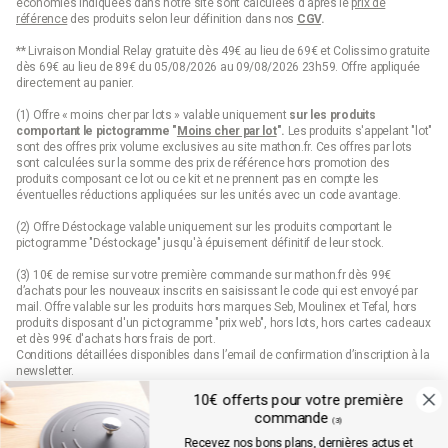
économies indiquées dans notre site sont calculées d'après le
prix de
Tefal
référence
des produits selon leur définition dans nos
CGV
.
** Livraison Mondial Relay gratuite dès 49€ au lieu de 69€ et Colissimo gratuite
Est également une marque de confiance, notamment avec le
dès 69€ au lieu de 89€ du 05/08/2026 au 09/08/2026 23h59. Offre appliquée
modèle
Secure 5 Neo
. Ce modèle est apprécié pour sa simplicité
directement au panier.
d’utilisation, son système de sécurité automatique et son design
pratique avec des poignées ergonomiques. De plus, il est
(1) Offre « moins cher par lots » valable uniquement
sur les produits
compatible avec tous types de plaques, y compris l'induction​.
comportant le pictogramme "
Moins cher par lot
".
Les produits s'appelant "lot"
sont des offres prix volume exclusives au site mathon.fr. Ces offres par lots
Sitram
sont calculées sur la somme des
prix de référence
hors promotion des
produits composant ce lot ou ce kit et ne prennent pas en compte les
éventuelles réductions appliquées sur les unités avec un code avantage.
Une marque française, offre des modèles comme le
Sitrapro
qui
sont très robustes grâce à leur construction en inox. Ces
(2) Offre Déstockage valable uniquement sur les produits comportant le
cocotte-minute sont équipées de systèmes de sécurité et offrent
pictogramme "Déstockage" jusqu'à épuisement définitif de leur stock.
une bonne capacité de cuisson, notamment avec des
accessoires pratiques comme un panier vapeur​
(3) 10€ de remise sur votre première commande sur mathon.fr dès 99€
d’achats pour les nouveaux inscrits en saisissant le code qui est envoyé par
Découvrez notre large choix de Cocotte-
mail. Offre valable sur les produits hors marques Seb, Moulinex et Tefal, hors
produits disposant d'un pictogramme "prix web", hors lots, hors cartes cadeaux
Minute® et autocuiseurs compatibles
et dès 99€ d'achats hors frais de port.
induction
Conditions détaillées disponibles dans l’email de confirmation d’inscription à la
newsletter.
Dans cette sélection, vous trouverez aussi une grande variété
10€ offerts pour votre première
(4) Offre « Prix web » valable uniquement sur les produits comportant le
de
Cocotte-Minute®
et d'
autocuiseurs
, principalement
commande
pictogramme "prix web". Les produits indiqués "prix web" sont des offres
(3)
compatibles avec l'induction. Pour vérifier la compatibilité de votre
exclusives au site mathon.fr. Offre non applicable en magasin ou en catalogue.
Recevez nos bons plans, dernières actus et