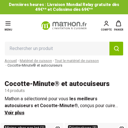
Dernières heures : Livraison Mondial Relay gratuite dès
49€** et Colissimo dès 69€**
MENU
COMPTE
PANIER
Accueil
Matériel de cuisson
Tout le matériel de cuisson
Cocotte-Minute® et autocuiseurs
Cocotte-Minute® et autocuiseurs
14 produits
Mathon a sélectionné pour vous
les meilleurs
autocuiseurs et Cocotte-Minute®
, conçus pour cuire
vos aliments à la vapeur ou à l'anglaise en un temps record.
Voir plus
Ces appareils de
grande capacité
vous permettent de
préparer de grandes quantités de légumes tout en