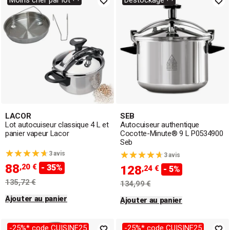
Moins cher par lot ⁽¹⁾
Déstockage ⁽²⁾
préservant leurs nutriments ou de mijoter vos plats en
sauce pour des repas savoureux et équilibrés. Grâce à leur
technologie de cuisson sous pression, ces ustensiles de
cuisson offrent
rapidité, efficacité et simplicité
, parfaits
pour une cuisine saine au quotidien.
LACOR
SEB
Lot autocuiseur classique 4 L et
Autocuiseur authentique
panier vapeur Lacor
Cocotte-Minute® 9 L P0534900
Seb
3 avis
3 avis
88
,20 €
- 35%
128
,24 €
- 5%
135,72 €
134,99 €
Ajouter au panier
Ajouter au panier
-25%* code CUISINE25
-25%* code CUISINE25