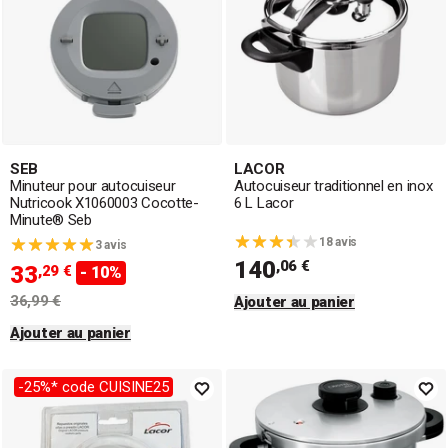
SEB
LACOR
Minuteur pour autocuiseur
Autocuiseur traditionnel en inox
Nutricook X1060003 Cocotte-
6 L Lacor
Minute® Seb
18 avis
3 avis
140
,06 €
33
,29 €
- 10%
36,99 €
Ajouter au panier
Ajouter au panier
-25%* code CUISINE25