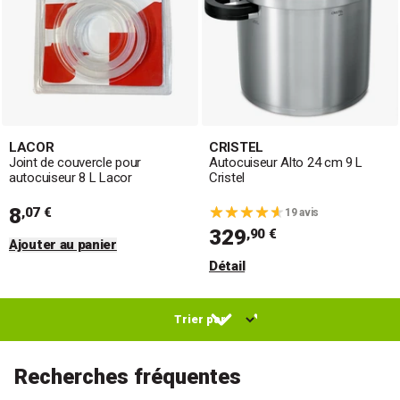
LACOR
CRISTEL
Joint de couvercle pour
Autocuiseur Alto 24 cm 9 L
autocuiseur 8 L Lacor
Cristel
8
,07 €
19 avis
329
,90 €
Ajouter au panier
Détail
Recherches fréquentes