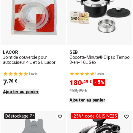
LACOR
SEB
Joint de couvercle pour
Cocotte-Minute® Clipso Tempo
autocuiseur 4 L et 6 L Lacor
3-en-1 6L Seb
1 avis
1 avis
7
,76 €
180
,49 €
- 5%
189,99 €
Ajouter au panier
Ajouter au panier
Déstockage ⁽²⁾
-25%* code CUISINE25