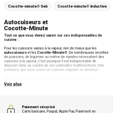
Cocotte-minute® Seb
Cocotte-minute® Induction
Autocuiseurs et
Cocotte-Minute
Tout ce que vous devez savoir sur ces indispensables de
cuisine :
Pour les cuissons saines à la vapeur, rien de mieux que les
autocuiseurs
et les
Cocotte-Minute®
. De nombreuses recettes
de poissons, de légumes ou même de viandes nécessitent des
cuissons à la vapeur, c’est pourquoi il est indispensable de
disposer dans sa cuisine de ces ustensiles multifonctions, très
pratiques, que vous soyez un cuisinier exigeant ou amateur !
Qu'est-ce qu'un autocuiseur ou cocotte-
minute®?
Voir plus
Un
autocuiseur
, également connu sous le nom de
cocotte-
minute
, est un ustensile de cuisine utilisé pour la cuisson des
aliments sous pression. Il se compose généralement d'un
Paiement sécurisé
récipient en métal (généralement en acier inoxydable ou en
Carte bancaire, Paypal, Apple Pay, Paiement en
aluminium) muni d'un couvercle hermétique équipé d'un système