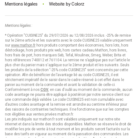
•
Mentions légales
Website by
Colorz
Chaque cocotte-minute est conçue pour répondre aux besoins
des cuisines modernes, avec des options
compatibles
induction
,
gaz
, ou
électriques
. Que vous soyez un cuisinier
amateur ou expérimenté, vous trouverez la cocotte-minute qui
correspond à vos attentes sur
Mathon.fr
.
Mentions légales :
* Opération "CUISINE25" du 29/07/2026 au 12/08/2026 inclus. -25% de remise
SEB
sur le 2ème article et les suivants avec le code CUISINE25 valable uniquement
sur
www.mathon.fr
hors produits comportant des économies, hors lots, hors
déstockage, hors produits prix web, hors cartes cadeau Mathon, hors livres,
Propose des modèles très populaires, notamment l'
Autocuiseur
hors frais de port, hors marques Seb, Tefal, Moulinex, Smeg, Weber, Brita et
Inox P0534900
et l'
Autocuiseur Inox P0530700
, qui sont
hors références 740012 et 761104. La remise ne s’applique pas sur l’article le
réputés pour leur durabilité, leur fond diffusal pour une chauffe
plus cher du panier mais s'applique sur le 2ème produit et les suivants. Seuls
uniforme, et leur sécurité avec plusieurs systèmes de
les produits de la sélection "-25% code CUISINE25" sont concernés par cette
surpression. Ils sont également compatibles avec tous les types
opération. Afin de bénéficier de l'avantage lié au code CUISINE25, il est
de foyers, y compris l'induction​
strictement impératif de le saisir dans le cadre réservé à cet effet dans le
panier au moment de la commande et avant la validation de celle-ci.
Retrouvez les gammes
Seb Clipso Minut
,
Cocotte-minute® Seb
Conformément à nos
CGV
, en cas d'oubli au moment de la commande, aucun
et
Autocuiseurs Seb
au meilleur prix sur Mathon.fr
code avantage ne pourra être appliqué à postériori par notre service client sur
une commande déjà validée. Le code CUISINE25 est non cumulable avec
Lagostina
d’autres codes avantage et la remise est arrondie au centime inférieur pour
des raisons de contraintes techniques. Il ne fonctionne que sur les comptes
Est une autre marque italienne réputée pour ses cocotte-minute
non éligibles aux ventes privées mathon.fr.
de haute qualité, comme le
Novia Vitamin
. Ce modèle se
Les prix indiqués sur mathon.fr sont valables uniquement sur notre site
distingue par son ergonomie, sa répartition uniforme de la chaleur
internet et dans la limite des stocks disponibles. Mathon se réserve le droit de
grâce à son fond
Lagoplan
, et son design élégant​.
modifier les prix de vente à tout moment et les produits seront facturés sur la
base des tarifs en vigueur au moment de la passation des commandes. Les