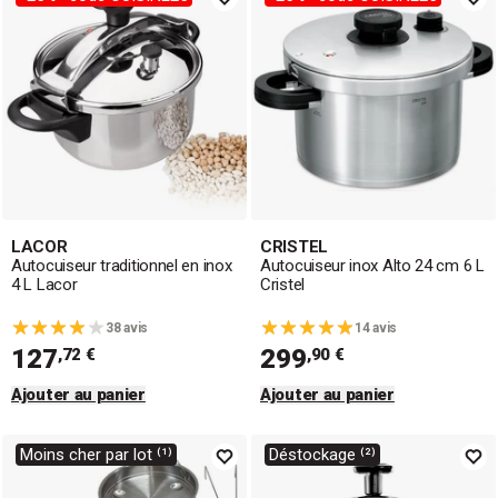
LACOR
CRISTEL
Autocuiseur traditionnel en inox
Autocuiseur inox Alto 24 cm 6 L
4 L Lacor
Cristel
38 avis
14 avis
127
299
,72 €
,90 €
Ajouter au panier
Ajouter au panier
Moins cher par lot ⁽¹⁾
Déstockage ⁽²⁾