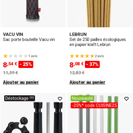
VACU VIN
LEBRUN
Sac porte bouteille Vacu vin
Set de 250 pailles écologiques
en papier kraft Lebrun
1 avis
2 avis
8
8
,54 €
,08 €
- 25%
- 37%
11,39 €
12,83 €
Ajouter au panier
Ajouter au panier
Déstockage ⁽²⁾
Nouveauté
-25%* code CUISINE25