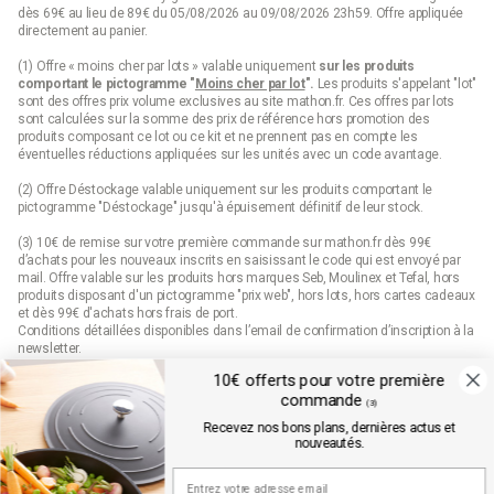
dès 69€ au lieu de 89€ du 05/08/2026 au 09/08/2026 23h59. Offre appliquée
directement au panier.
(1) Offre « moins cher par lots » valable uniquement
sur les produits
comportant le pictogramme "
Moins cher par lot
".
Les produits s'appelant "lot"
sont des offres prix volume exclusives au site mathon.fr. Ces offres par lots
sont calculées sur la somme des
prix de référence
hors promotion des
produits composant ce lot ou ce kit et ne prennent pas en compte les
éventuelles réductions appliquées sur les unités avec un code avantage.
(2) Offre Déstockage valable uniquement sur les produits comportant le
pictogramme "Déstockage" jusqu'à épuisement définitif de leur stock.
(3) 10€ de remise sur votre première commande sur mathon.fr dès 99€
d’achats pour les nouveaux inscrits en saisissant le code qui est envoyé par
mail. Offre valable sur les produits hors marques Seb, Moulinex et Tefal, hors
produits disposant d'un pictogramme "prix web", hors lots, hors cartes cadeaux
et dès 99€ d'achats hors frais de port.
Conditions détaillées disponibles dans l’email de confirmation d’inscription à la
newsletter.
10€ offerts pour votre première
(4) Offre « Prix web » valable uniquement sur les produits comportant le
commande
pictogramme "prix web". Les produits indiqués "prix web" sont des offres
(3)
exclusives au site mathon.fr. Offre non applicable en magasin ou en catalogue.
Recevez nos bons plans, dernières actus et
nouveautés.
Mathon.fr est membre de la FEVAD (fédération du e-commerce et de la vente à