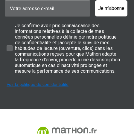
et sa
fraîcheur
:
Je m'abonne
Bouchons hermétiques
et systèmes de conservation sous
pression, pour prolonger la vie des bulles.
Je confirme avoir pris connaissance des
Seaux à champagne design
pour maintenir la bouteille à bonne
informations relatives à la collecte de mes
température jusqu’à la dernière goutte.
données personnelles définie par notre politique
de confidentialité et j’accepte le suivi de mes
Coupes et flûtes adaptées
pour révéler les arômes et mettre en
valeur la finesse de l’effervescence.
habitudes de lecture (ouverture, clics) dans les
communications reçues pour que Mathon adapte
Rafraîchisseurs de bouteille
pour un service sans fausse note,
la fréquence d'envoi, procède à une désinscription
même en été.
automatique en cas d'inactivité prolongée et
mesure la performance de ses communications.
Que ce soit pour un apéritif raffiné, un dîner festif ou une grande
célébration, ces
accessoires autour du champagne
garantissent une dégustation parfaite, du premier au dernier verre.
Voir la politique de confidentialité
Accessoires à cocktails : composez vos
propres créations comme un professionnel
Préparer un cocktail ne s’improvise pas, mais avec les bons outils,
tout devient possible – et même amusant. Notre sélection
d’
accessoires à cocktails
s’adresse autant aux débutants
curieux qu’aux
barmen professionnels
: