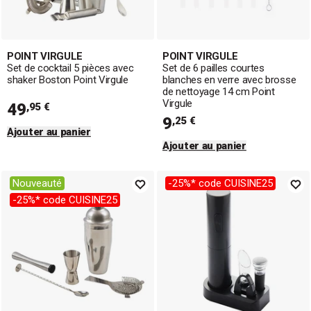
POINT VIRGULE
POINT VIRGULE
Set de cocktail 5 pièces avec
Set de 6 pailles courtes
shaker Boston Point Virgule
blanches en verre avec brosse
de nettoyage 14 cm Point
Virgule
49
,95 €
9
,25 €
Ajouter au panier
Ajouter au panier
Nouveauté
-25%* code CUISINE25
-25%* code CUISINE25