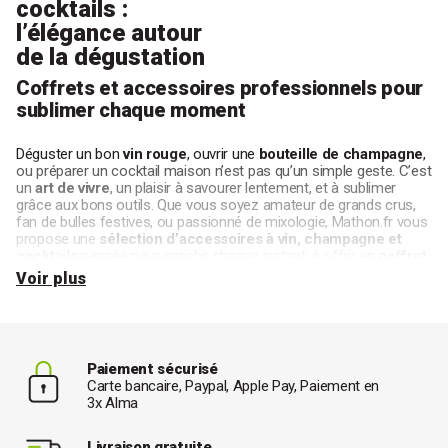
cocktails :
l’élégance autour
de la dégustation
Coffrets et accessoires professionnels pour
sublimer chaque moment
Déguster un bon
vin rouge
, ouvrir une
bouteille de champagne
,
ou préparer un cocktail maison n’est pas qu’un simple geste. C’est
un
art de vivre
, un plaisir à savourer lentement, et à sublimer
grâce aux bons outils. Que vous soyez amateur de grands crus,
fan de bulles festives, ou passionné de mixologie, Mathon.fr vous
propose une
sélection d’accessoires à vin, champagne et
cocktails
pensée pour enrichir chaque instant, à offrir en
coffret
cadeau
ou à s’offrir pour un usage
professionnel
ou personnel.
Voir plus
Accessoires
autour du vin
: révélez toute la
richesse de vos bouteilles
Paiement sécurisé
Un bon vin, rouge comme blanc, mérite bien plus qu’un simple
Carte bancaire, Paypal, Apple Pay, Paiement en
débouchage. Pour révéler
toute la complexité de ses arômes
,
3x Alma
chaque étape compte.
Tire-bouchons
classiques, à levier ou électriques, pour une
Livraison gratuite