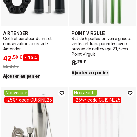
AIRTENDER
POINT VIRGULE
Coffret aérateur de vin et
Set de 6 pailles en verre grises,
conservation sous vide
vertes et transparentes avec
Airtender
brosse de nettoyage 21,5 cm
Point Virgule
42
,50 €
- 15%
8
,25 €
50,00 €
Ajouter au panier
Ajouter au panier
Nouveauté
Nouveauté
-25%* code CUISINE25
-25%* code CUISINE25