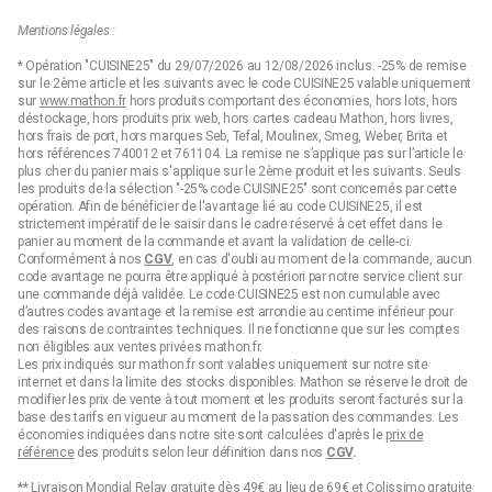
accessoires autour du vin ou du cocktail
qui font les
plus
grandes différences
. Que vous souhaitiez
aérer un vin rouge
Mentions légales :
corsé
,
rafraîchir une bouteille de blanc
, ou
réaliser un mojito
maison
, nos accessoires sont là pour
sublimer vos moments
* Opération "CUISINE25" du 29/07/2026 au 12/08/2026 inclus. -25% de remise
de convivialité
.
sur le 2ème article et les suivants avec le code CUISINE25 valable uniquement
sur
www.mathon.fr
hors produits comportant des économies, hors lots, hors
déstockage, hors produits prix web, hors cartes cadeau Mathon, hors livres,
hors frais de port, hors marques Seb, Tefal, Moulinex, Smeg, Weber, Brita et
hors références 740012 et 761104. La remise ne s’applique pas sur l’article le
plus cher du panier mais s'applique sur le 2ème produit et les suivants. Seuls
les produits de la sélection "-25% code CUISINE25" sont concernés par cette
opération. Afin de bénéficier de l'avantage lié au code CUISINE25, il est
strictement impératif de le saisir dans le cadre réservé à cet effet dans le
panier au moment de la commande et avant la validation de celle-ci.
Conformément à nos
CGV
, en cas d'oubli au moment de la commande, aucun
code avantage ne pourra être appliqué à postériori par notre service client sur
une commande déjà validée. Le code CUISINE25 est non cumulable avec
d’autres codes avantage et la remise est arrondie au centime inférieur pour
des raisons de contraintes techniques. Il ne fonctionne que sur les comptes
non éligibles aux ventes privées mathon.fr.
Les prix indiqués sur mathon.fr sont valables uniquement sur notre site
internet et dans la limite des stocks disponibles. Mathon se réserve le droit de
modifier les prix de vente à tout moment et les produits seront facturés sur la
base des tarifs en vigueur au moment de la passation des commandes. Les
économies indiquées dans notre site sont calculées d'après le
prix de
référence
des produits selon leur définition dans nos
CGV
.
** Livraison Mondial Relay gratuite dès 49€ au lieu de 69€ et Colissimo gratuite