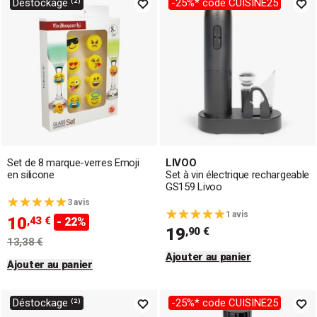
Déstockage ⁽²⁾
-25%* code CUISINE25
Set de 8 marque-verres Emoji
LIVOO
en silicone
Set à vin électrique rechargeable
GS159 Livoo
3 avis
1 avis
10
,43 €
- 22%
19
,90 €
13,38 €
Ajouter au panier
Ajouter au panier
Déstockage ⁽²⁾
-25%* code CUISINE25