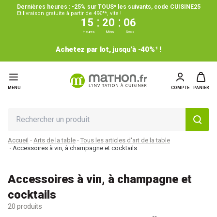
Dernières heures : -25% sur TOUS* les suivants, code CUISINE25
Et livraison gratuite à partir de 49€**, vite !
:
:
15
20
05
Heures
Mins
Secs
Achetez par lot, jusqu’à -40%¹ !
MENU
COMPTE
PANIER
Accueil
Arts de la table
Tous les articles d'art de la table
Accessoires à vin, à champagne et cocktails
Accessoires à vin, à champagne et
cocktails
20 produits