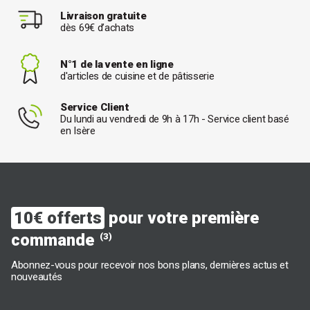
Livraison gratuite
dès 69€ d’achats
Lorsqu'il s'agit de bouilloires électriques, deux camps semblent
s'affronter : ceux qui ne peuvent pas s'en passer et ceux qui
hésitent encore à s’offrir une bouilloire La question est de savoir
N°1 de la vente en ligne
si vous avez besoin d'une bouilloire dans votre cuisine.
d'articles de cuisine et de pâtisserie
Voici quelques raisons d’acheter une bouilloire de qualité :
• Une bouilloire fait chauffer l'eau rapidement, plus rapidement que
Service Client
dans une casserole ou au micro-ondes. Si vous voulez que votre
Du lundi au vendredi de 9h à 17h - Service client basé
tasse de thé du matin soit prête rapidement pour votre petit
en Isère
déjeuner, la bouilloire électrique est votre alliée.
• Elle s'éteint également automatiquement, de sorte que vous
n'avez jamais à vous inquiéter si vous faites bouillir de l'eau pour
le thé et que vous êtes distrait par un appel téléphonique.
• Vous pouvez même contrôler la température de l'eau sur la
plupart des nouveaux modèles, une fonction que les amateurs de
thé et de café adoreront certainement.
10€ offerts
pour votre première
• Elle peut être sans fil avec une base pivotante à 360°. Vous
pouvez la déplacer sans aucune difficulté.
commande
(3)
Autre point important pour les
amateurs de thés
, il existe des
bouilloires théières automatiques
, permettant de faire bouillir
Abonnez-vous pour recevoir nos bons plans, dernières actus et
l’eau et infuser le thé en même temps. Ces théières électriques
nouveautés
offrent en général différents programmes permettant un réglage
de la température adapté à la préparation du thé, ainsi que
différents modes d’infusion. Vous l’aurez compris, les avantages