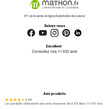
acier inoxydable. Et elles risquent plus facilement de se briser en
cas de chute sur du carrelage.
Les bouilloires inox sont de loin les plus populaires auprès
des clients
. Non seulement elles sont pérennes, mais elles
N°1 de la vente en ligne d’ustensiles de cuisine
offrent un bon maintien au chaud du liquide, et se présentent
dans des designs élégants et raffinés. L’inox est également
Suivez-nous
reconnu pour sa qualité exemplaire en matière d’hygiène.
Certaines bouilloires sont même dotées d'un filtre anticalcaire
pour empêcher l'accumulation du calcaire à l'intérieur de la
bouilloire. Elles ne dégagent aucun mauvais goût dans l'eau et ne
présentent aucun danger pour la santé.
Excellent
Ces bouilloires sans fil ne sont pas très chères et offrent souvent
un bon rapport qualité-prix. Le seul problème peut être la chaleur à
l’extérieur, mais les fabricants ont résolu en partie ce problème
avec des conceptions à double paroi.
Les différentes contenances
Pour ce qui est de la contenance,
vous aurez le choix entre
plusieurs volumes : 1 l, 1,2 l ou 1,7 litre
. Certains appareils vont
même jusqu’à 3 litres.
Avis produits
Il vous revient de décider quelle capacité vous préférez pour votre
repas ou pour commencer ou terminer votre journée. Une grande
4.5/5
capacité sera parfaitement adaptée pour une famille, tandis
Les produits obtiennent une note moyenne de 4.5/5 dans 111751 avis
qu’une plus petite bouilloire sera idéale pour une ou deux