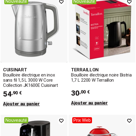
Nouveauté
Nouveauté
CUISINART
TERRAILLON
Bouilloire électrique en inox
Bouilloire électrique noire Bistria
sans fil 1,5 L 3000 W Core
1,7 L 2200 W Terraillon
Collection JK1600E Cuisinart
30
,00 €
54
,90 €
Ajouter au panier
Ajouter au panier
Nouveauté
Prix Web