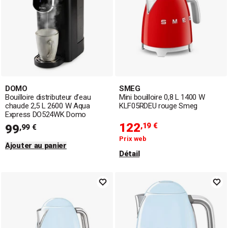
DOMO
SMEG
Bouilloire distributeur d’eau
Mini bouilloire 0,8 L 1400 W
chaude 2,5 L 2600 W Aqua
KLF05RDEU rouge Smeg
Express DO524WK Domo
122
,19 €
99
,99 €
Prix web
Ajouter au panier
Détail