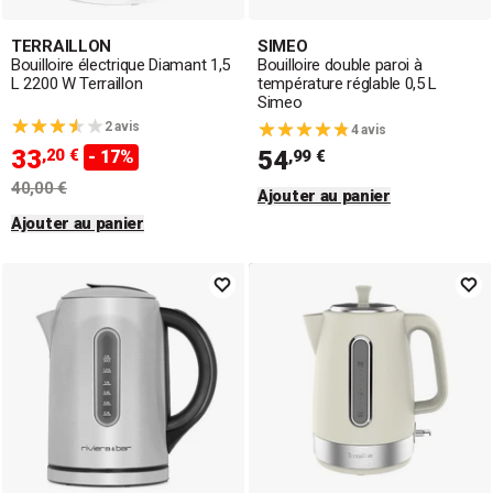
TERRAILLON
SIMEO
Bouilloire électrique Diamant 1,5
Bouilloire double paroi à
L 2200 W Terraillon
température réglable 0,5 L
Simeo
2 avis
4 avis
33
,20 €
54
- 17%
,99 €
40,00 €
Ajouter au panier
Ajouter au panier