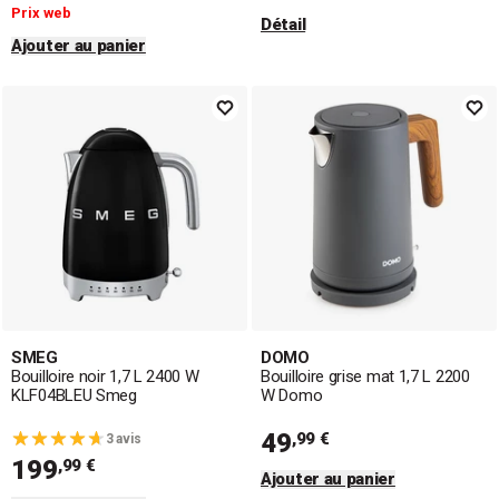
Prix web
Détail
Ajouter au panier
SMEG
DOMO
Bouilloire noir 1,7 L 2400 W
Bouilloire grise mat 1,7 L 2200
KLF04BLEU Smeg
W Domo
49
,99 €
3 avis
199
,99 €
Ajouter au panier