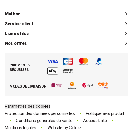
personnes.
Les fonctionnalités d’une bouilloire
Mathon
Qui sommes-nous ?
Service client
Il existe différents types de bouilloires. Vous pouvez choisir une
Catalogue
bouilloire électrique ou non électrique selon vos besoins.
Livraisons
Liens utiles
Dans ce cas, vous devez la mettre sur le feu pour faire bouillir
Guides d'achat
Paiements
Mon compte client
Nos offres
l’eau. Si vous ne supportez pas le bruit qui en émane, vous pouvez
La boutique de Saint-Marcellin
Foire aux questions (FAQ)
opter pour une bouilloire silencieuse. Elle permet notamment de
Mes commandes
Cuisson tout inox
Espace presse
ne pas réveiller la maisonnée de bon matin.
Contacter le SAV
Retrouver (ou activer) mon compte client
Parmi les offres de Mathon en matière de produits pour la cuisine
Nos best-sellers pâtisserie
Mathon BtoB
Demande de rétractation
:
des bouilloires et théières puissantes
. Exemples :
PAIEMENTS
Moins cher par lot
La presse parle de Mathon
● La bouilloire théière automatique Livoo d’une puissance de 1850
SÉCURISÉS
W – 2200 W.
Tous nos bons plans
● La bouilloire électrique noire 5KEK1722EOB KitchenAid, de
E-cartes cadeau Mathon
même puissance.
MODES DE LIVRAISON
● La théière bouilloire électrique sans fil 1,7 l DOD165 Livoo, d’une
Code promo Mathon
puissance de 2200 W.
Pour les bouilloires électriques, nous conseillons des
modèles sans fil
, idéals pour un repas sur une table de jardin, par
•
Paramètres des cookies
exemple. Une fois l’eau portée à ébullition, vous n’avez plus qu’à
•
Protection des données personnelles
Politique avis produit
retirer la bouilloire de sa base et l’emporter facilement avec vous.
Et pour écouter les oiseaux chanter, optez pour une bouilloire
•
•
•
Conditions générales de vente
Accessibilité
silencieuse.
•
Mentions légales
Website by
Colorz