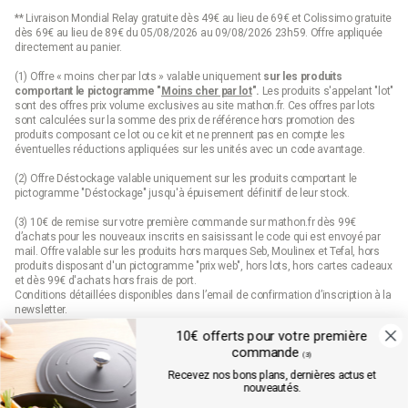
Si vous souhaitez que votre bouilloire soit durable, vous devez
** Livraison Mondial Relay gratuite dès 49€ au lieu de 69€ et Colissimo gratuite
l’entretenir. C’est également recommandé pour arrêter le
dès 69€ au lieu de 89€ du 05/08/2026 au 09/08/2026 23h59. Offre appliquée
développement de bactéries.
directement au panier.
Évitez d’y chauffer du lait et des liquides à dépôt. Veillez à
nettoyer la bouilloire régulièrement. L’entretien régulier aide aussi à
(1) Offre « moins cher par lots » valable uniquement
sur les produits
limiter sa surconsommation d’énergie et garder la performance
comportant le pictogramme "
Moins cher par lot
".
Les produits s'appelant "lot"
de l’appareil.
sont des offres prix volume exclusives au site mathon.fr. Ces offres par lots
Comment détartrer sa bouilloire ? Remplissez la bouilloire avec
sont calculées sur la somme des
prix de référence
hors promotion des
une solution composée à parts égales d'eau et de vinaigre, et
produits composant ce lot ou ce kit et ne prennent pas en compte les
laissez macérer pendant une heure. Ensuite, faites bouillir la
éventuelles réductions appliquées sur les unités avec un code avantage.
bouilloire, puis éteignez-la et débranchez-la.
(2) Offre Déstockage valable uniquement sur les produits comportant le
Laissez le mélange d'eau et de vinaigre reposer dans la bouilloire
pictogramme "Déstockage" jusqu'à épuisement définitif de leur stock.
pendant encore 15-20 minutes, puis jetez-le et rincez la bouilloire
à fond.
(3) 10€ de remise sur votre première commande sur mathon.fr dès 99€
Bon à savoir : Mathon possède de nombreux produits de cuisine
d’achats pour les nouveaux inscrits en saisissant le code qui est envoyé par
en stock, avec des prix divers.
Des bouilloires, des théières,
mail. Offre valable sur les produits hors marques Seb, Moulinex et Tefal, hors
des appareils et des accessoires qui peuvent agrémenter un
produits disposant d'un pictogramme "prix web", hors lots, hors cartes cadeaux
tea time ou une pause-café entre amis !
et dès 99€ d'achats hors frais de port.
Conditions détaillées disponibles dans l’email de confirmation d’inscription à la
newsletter.
10€ offerts pour votre première
(4) Offre « Prix web » valable uniquement sur les produits comportant le
commande
pictogramme "prix web". Les produits indiqués "prix web" sont des offres
(3)
exclusives au site mathon.fr. Offre non applicable en magasin ou en catalogue.
Recevez nos bons plans, dernières actus et
nouveautés.