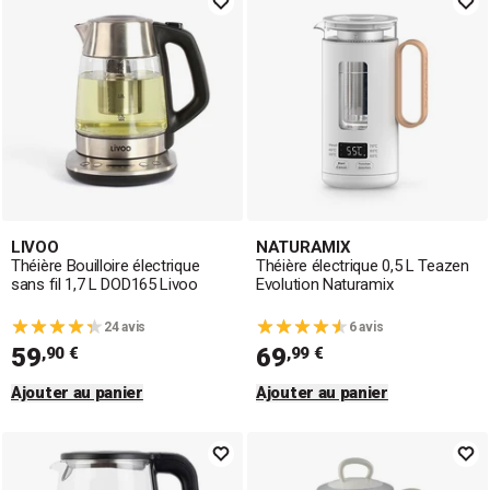
sublimer votre cuisine, ainsi que des
bouilloires à
température réglable
pour ajuster la chauffe selon
chaque boisson chaude. Les amateurs de thé trouveront
également leur bonheur avec les
théières traditionnelles
,
les modèles en céramique au charme intemporel et
les
théières électriques
offrant une infusion parfaite et
rapide, idéales pour savourer thés, infusions et tisanes
dans les meilleures conditions.
LIVOO
NATURAMIX
Théière Bouilloire électrique
Théière électrique 0,5 L Teazen
sans fil 1,7 L DOD165 Livoo
Evolution Naturamix
24 avis
6 avis
59
69
,90 €
,99 €
Ajouter au panier
Ajouter au panier