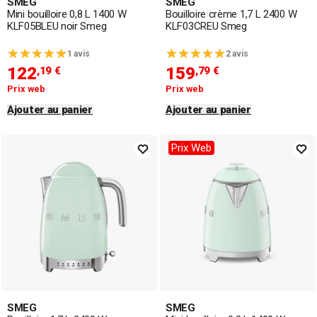
SMEG
SMEG
Mini bouilloire 0,8 L 1400 W
Bouilloire crème 1,7 L 2400 W
KLF05BLEU noir Smeg
KLF03CREU Smeg
1 avis
2 avis
122
159
,19 €
,79 €
Prix web
Prix web
Ajouter au panier
Ajouter au panier
Prix Web
SMEG
SMEG