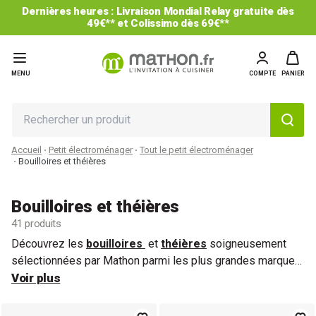
-25% sur le 2ème et les suivants* : code CUISINE25
MENU
COMPTE
PANIER
Accueil
Petit électroménager
Tout le petit électroménager
Bouilloires et théières
Bouilloires et théières
41 produits
Découvrez les
bouilloires
et
théières
soigneusement
sélectionnées par Mathon parmi les plus grandes marques,
alliant
Voir plus
performance
,
design
et
durabilité
. Notre sélection
comprend des
bouilloires inox
robustes et faciles
d’entretien, des
bouilloires design
au style élégant pour