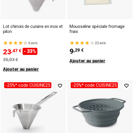
Lot chinois de cuisine en inox et
Mousseline spéciale fromage
pilon
frais
6 avis
22 avis
9
,29 €
23
,47 €
- 33%
35,03 €
Ajouter au panier
Ajouter au panier
-25%* code CUISINE25
-25%* code CUISINE25