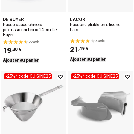
DE BUYER
LACOR
Passe sauce chinois
Passoire pliable en silicone
professionnel inox 14 cm De
Lacor
Buyer
4 avis
22 avis
21
,19 €
19
,30 €
Ajouter au panier
Ajouter au panier
-25%* code CUISINE25
-25%* code CUISINE25