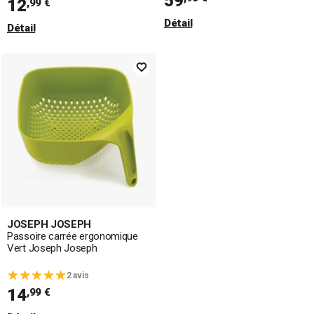
59
12
,99 €
Détail
Détail
JOSEPH JOSEPH
Passoire carrée ergonomique
Vert Joseph Joseph
2 avis
14
,99 €