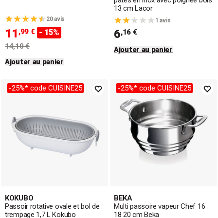
pâtes en inox avec poignée bois
13 cm Lacor
20 avis
1 avis
11
,99 €
6
- 15%
,16 €
14,10 €
Ajouter au panier
Ajouter au panier
-25%* code CUISINE25
-25%* code CUISINE25
KOKUBO
BEKA
Passoir rotative ovale et bol de
Multi passoire vapeur Chef 16
trempage 1,7 L Kokubo
18 20 cm Beka