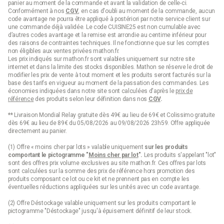
panier au moment de la commande et avant la validation de celle-ci.
Pour les pâtes, nous vous conseillons de choisir des trous larges
Conformément à nos
CGV
, en cas d'oubli au moment de la commande, aucun
pour un égouttage rapide tout en retenant les pâtes. Privilégiez
code avantage ne pourra être appliqué à postériori par notre service client sur
également les matériaux résistants à la chaleur comme l'inox ou
une commande déjà validée. Le code CUISINE25 est non cumulable avec
le plastique de qualité alimentaire. Les passoires avec pieds ou
d’autres codes avantage et la remise est arrondie au centime inférieur pour
poignées sont pratiques pour éviter les renversements. Assurez
des raisons de contraintes techniques. Il ne fonctionne que sur les comptes
vous également que la taille de la passoire correspond à la
non éligibles aux ventes privées mathon.fr.
quantité de pâtes que vous préparez. Les modèles à larges
Les prix indiqués sur mathon.fr sont valables uniquement sur notre site
rainures, comme la passoire égoutteuse
Mathon
ou
Fackelmann
,
internet et dans la limite des stocks disponibles. Mathon se réserve le droit de
sont parfaites pour ce type d'usage.
modifier les prix de vente à tout moment et les produits seront facturés sur la
base des tarifs en vigueur au moment de la passation des commandes. Les
Où trouver une passoire adaptée à vos
économies indiquées dans notre site sont calculées d'après le
prix de
référence
des produits selon leur définition dans nos
CGV
.
besoins ?
** Livraison Mondial Relay gratuite dès 49€ au lieu de 69€ et Colissimo gratuite
dès 69€ au lieu de 89€ du 05/08/2026 au 09/08/2026 23h59. Offre appliquée
Si vous souhaitez trouver une passoire adaptée à vos besoins,
directement au panier.
vous avez plusieurs options à votre disposition : Vous pouvez
vous rendre dans des magasins spécialisés en ustensiles de
(1) Offre « moins cher par lots » valable uniquement
sur les produits
cuisine, dans les grandes surfaces, ou encore explorer les sites
comportant le pictogramme "
Moins cher par lot
".
Les produits s'appelant "lot"
en ligne.
sont des offres prix volume exclusives au site mathon.fr. Ces offres par lots
sont calculées sur la somme des
prix de référence
hors promotion des
Chez Mathon, vous découvrirez une gamme complète
produits composant ce lot ou ce kit et ne prennent pas en compte les
d'ustensiles de cuisine, y compris une variété de passoires et
éventuelles réductions appliquées sur les unités avec un code avantage.
chinois qui répondront sûrement à vos attentes. Que ce soit sur
notre site en ligne ou dans notre boutique physique à Chatte, vous
(2) Offre Déstockage valable uniquement sur les produits comportant le
trouverez tout ce qu'il vous faut.
pictogramme "Déstockage" jusqu'à épuisement définitif de leur stock.