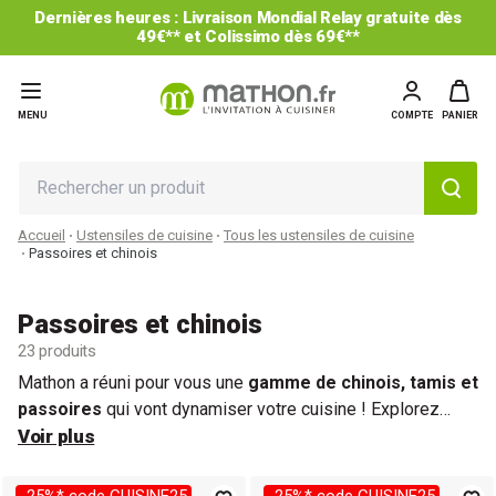
Dernières heures : Livraison Mondial Relay gratuite dès
49€** et Colissimo dès 69€**
MENU
COMPTE
PANIER
Accueil
Ustensiles de cuisine
Tous les ustensiles de cuisine
Passoires et chinois
Passoires et chinois
23 produits
Mathon a réuni pour vous une
gamme de chinois, tamis et
passoires
qui vont dynamiser votre cuisine ! Explorez
notre sélection variée de
Voir plus
passoires en inox
, en
plastique
,
pliables
ou non, avec des
mailles fines
ou plus larges.
Trouvez celle qui vous convient le mieux pour égoutter