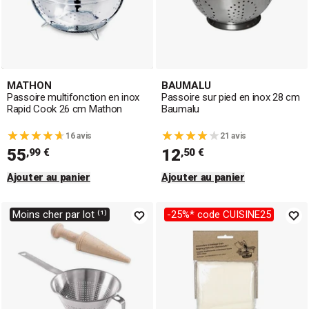
MATHON
BAUMALU
Passoire multifonction en inox
Passoire sur pied en inox 28 cm
Rapid Cook 26 cm Mathon
Baumalu
16 avis
21 avis
55
12
,99 €
,50 €
Ajouter au panier
Ajouter au panier
Moins cher par lot ⁽¹⁾
-25%* code CUISINE25