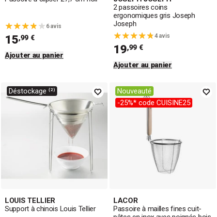
2 passoires coins
ergonomiques gris Joseph
Joseph
6 avis
4 avis
15
,99 €
19
,99 €
Ajouter au panier
Ajouter au panier
Déstockage ⁽²⁾
Nouveauté
-25%* code CUISINE25
LOUIS TELLIER
LACOR
Support à chinois Louis Tellier
Passoire à mailles fines cuit-