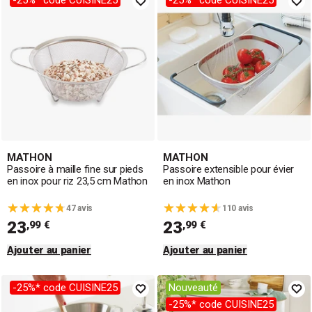
-25%* code CUISINE25
-25%* code CUISINE25
facilement vos pâtes, riz, lentilles, quinoa, légumes... et
découvrez aussi nos
chinois ultraprécis
pour filtrer
bouillons, infusions, thés et réaliser des coulis de fruits
divinement lisses !
MATHON
MATHON
Passoire à maille fine sur pieds
Passoire extensible pour évier
en inox pour riz 23,5 cm Mathon
en inox Mathon
47 avis
110 avis
23
23
,99 €
,99 €
Ajouter au panier
Ajouter au panier
-25%* code CUISINE25
Nouveauté
-25%* code CUISINE25