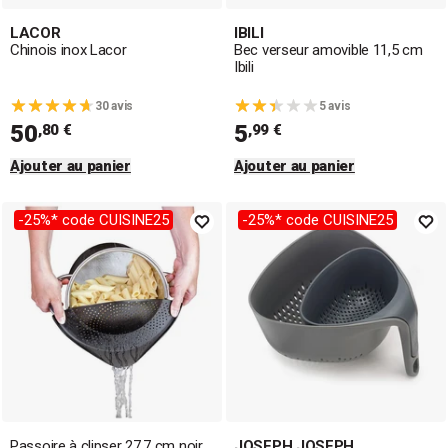
LACOR
IBILI
Chinois inox Lacor
Bec verseur amovible 11,5 cm
Ibili
30 avis
5 avis
50
5
,80 €
,99 €
Ajouter au panier
Ajouter au panier
-25%* code CUISINE25
-25%* code CUISINE25
Passoire à clipser 27,7 cm noir
JOSEPH JOSEPH