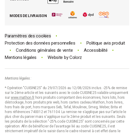
les salades.
Tous nos bons plans
Quelle passoire choisir pour quel type
E-cartes cadeau Mathon
MODES DE LIVRAISON
d'aliment ?
Code promo Mathon
Quelle passoire choisir pour le riz ?
•
Paramètres des cookies
•
Protection des données personnelles
Politique avis produit
Pour le riz, optez pour une
passoire aux petits trous
pour retenir
•
•
•
Conditions générales de vente
Accessibilité
les grains tout en permettant à l'eau de s'écouler facilement. Les
passoires en acier inoxydable sont idéales pour leur durabilité,
•
Mentions légales
Website by
Colorz
tandis que les modèles en plastique sont parfaits pour rincer le riz
et les petites céréales. Nous vous recommandons également
d'opter de vous tourner vers des caractéristiques
supplémentaires comme un pied en silicone pour une stabilité
Mentions légales :
optimale.
* Opération "CUISINE25" du 29/07/2026 au 12/08/2026 inclus. -25% de remise
Parmi nos quelques modèles, nous vous proposons d'opter pour
sur le 2ème article et les suivants avec le code CUISINE25 valable uniquement
la
passoire à maille fine sur pieds en inox pour riz de 20 cm signée
sur
www.mathon.fr
hors produits comportant des économies, hors lots, hors
Mathon
, la
passoire à maille fine sur pieds en inox de 23,5 cm
déstockage, hors produits prix web, hors cartes cadeau Mathon, hors livres,
Mathon
ou encore la
passoire en plastique vert de 23 cm signée
hors frais de port, hors marques Seb, Tefal, Moulinex, Smeg, Weber, Brita et
hors références 740012 et 761104. La remise ne s’applique pas sur l’article le
Fackelmann
.
plus cher du panier mais s'applique sur le 2ème produit et les suivants. Seuls
les produits de la sélection "-25% code CUISINE25" sont concernés par cette
Quelle passoire choisir pour les pâtes ?
opération. Afin de bénéficier de l'avantage lié au code CUISINE25, il est
strictement impératif de le saisir dans le cadre réservé à cet effet dans le