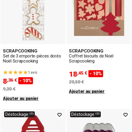
SCRAPCOOKING
SCRAPCOOKING
Set de 3 emporte-pièces dorés
Coffret biscuits de Noël
Noël Scrapcooking
Scrapcooking
18
1 avis
,45 €
- 10%
8
,36 €
- 10%
20,50 €
9,30 €
Ajouter au panier
Ajouter au panier
Déstockage ⁽²⁾
Déstockage ⁽²⁾