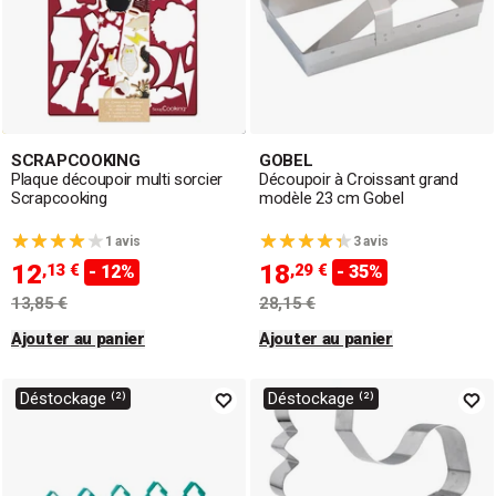
SCRAPCOOKING
GOBEL
Plaque découpoir multi sorcier
Découpoir à Croissant grand
Scrapcooking
modèle 23 cm Gobel
1 avis
3 avis
12
18
,13 €
,29 €
- 12%
- 35%
13,85 €
28,15 €
Ajouter au panier
Ajouter au panier
Déstockage ⁽²⁾
Déstockage ⁽²⁾