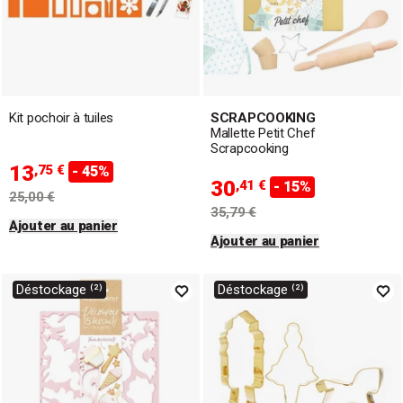
Kit pochoir à tuiles
SCRAPCOOKING
Mallette Petit Chef
Scrapcooking
13
,75 €
- 45%
30
,41 €
- 15%
25,00 €
35,79 €
Ajouter au panier
Ajouter au panier
Déstockage ⁽²⁾
Déstockage ⁽²⁾