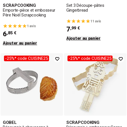
SCRAPCOOKING
Set 3 Découpe-pâtes
Emporte-pièce et embosseur
Gingerbread
Père Noël Scrapcooking
11 avis
1 avis
7
,99 €
6
,85 €
Ajouter au panier
Ajouter au panier
-25%* code CUISINE25
-25%* code CUISINE25
GOBEL
SCRAPCOOKING