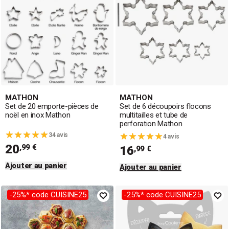
MATHON
MATHON
Set de 20 emporte-pièces de
Set de 6 découpoirs flocons
noël en inox Mathon
multitailles et tube de
perforation Mathon
34 avis
4 avis
20
,99 €
16
,99 €
Ajouter au panier
Ajouter au panier
-25%* code CUISINE25
-25%* code CUISINE25