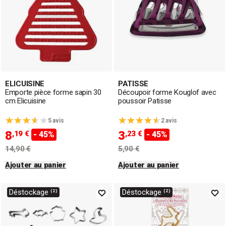
ELICUISINE
PATISSE
Emporte pièce forme sapin 30
Découpoir forme Kouglof avec
cm Elicuisine
poussoir Patisse
5 avis
2 avis
8
3
,19 €
,23 €
- 45%
- 45%
14,90 €
5,90 €
Ajouter au panier
Ajouter au panier
Déstockage ⁽²⁾
Déstockage ⁽²⁾