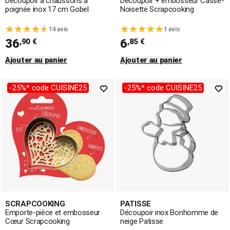
Découpoir à chaussons à
Découpoir + embosseur Casse-
poignée inox 17 cm Gobel
Noisette Scrapcooking
14 avis
1 avis
36
6
,90 €
,85 €
Ajouter au panier
Ajouter au panier
-25%* code CUISINE25
-25%* code CUISINE25
SCRAPCOOKING
PATISSE
Emporte-pièce et embosseur
Découpoir inox Bonhomme de
Cœur Scrapcooking
neige Patisse