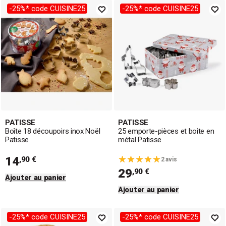
-25%* code CUISINE25
-25%* code CUISINE25
PATISSE
PATISSE
Boîte 18 découpoirs inox Noël
25 emporte-pièces et boite en
Patisse
métal Patisse
14
,90 €
2 avis
29
,90 €
Ajouter au panier
Ajouter au panier
-25%* code CUISINE25
-25%* code CUISINE25