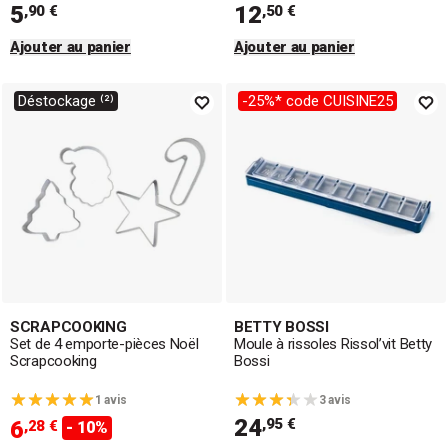
5
12
,90 €
,50 €
Ajouter au panier
Ajouter au panier
Déstockage ⁽²⁾
-25%* code CUISINE25
SCRAPCOOKING
BETTY BOSSI
Set de 4 emporte-pièces Noël
Moule à rissoles Rissol’vit Betty
Scrapcooking
Bossi
1 avis
3 avis
24
,95 €
6
,28 €
- 10%