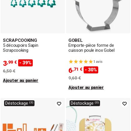
SCRAPCOOKING
GOBEL
5 découpoirs Sapin
Emporte-pièce forme de
Scrapcooking
cuisson poule inox Gobel
3
,99 €
1 avis
- 39%
6
,71 €
- 30%
6,50 €
9,60 €
Ajouter au panier
Ajouter au panier
Déstockage ⁽²⁾
Déstockage ⁽²⁾