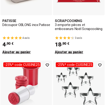
PATISSE
SCRAPCOOKING
Découpoir OBLONG inox Patisse
3 emporte-pièces et
embosseurs Noël Scrapcooking
4 avis
3 avis
4
18
,90 €
,90 €
Ajouter au panier
Ajouter au panier
-25%* code CUISINE25
-25%* code CUISINE25