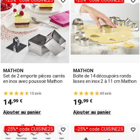
-25%* code CUISINE25
-25%* code CUISINE25
des
biscuits originaux
, des
tartelettes raffinées
ou des
gâteaux décorés
, nos emporte-pièces vous garantissent
des
formes nettes et régulières
à chaque découpe.
Conçus pour offrir
précision, facilité d’utilisation et
durabilité
, ils vous permettent de libérer votre
créativité
et de confectionner des
desserts dignes des
professionnels
en toute simplicité.
MATHON
MATHON
Set de 2 emporte pièces carrés
Boîte de 14 découpoirs ronds
en inox avec poussoir Mathon
lisses en inox 2 à 11 cm Mathon
10 avis
40 avis
14
19
,99 €
,99 €
Ajouter au panier
Ajouter au panier
-25%* code CUISINE25
-25%* code CUISINE25