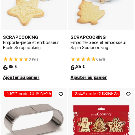
SCRAPCOOKING
SCRAPCOOKING
Emporte-pièce et embosseur
Emporte-pièce et embosseur
Etoile Scrapcooking
Sapin Scrapcooking
3 avis
6 avis
6
6
,85 €
,85 €
Ajouter au panier
Ajouter au panier
-25%* code CUISINE25
-25%* code CUISINE25