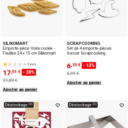
SILIKOMART
SCRAPCOOKING
Emporte-pièce Voila cookie -
Set de 4 emporte-pièces
Feuilles 24 x 15 cm Silikomart
Sorcier Scrapcooking
6
3 avis
,15 €
- 12%
17
,51 €
- 20%
6,99 €
21,89 €
Ajouter au panier
Ajouter au panier
Déstockage ⁽²⁾
Déstockage ⁽²⁾