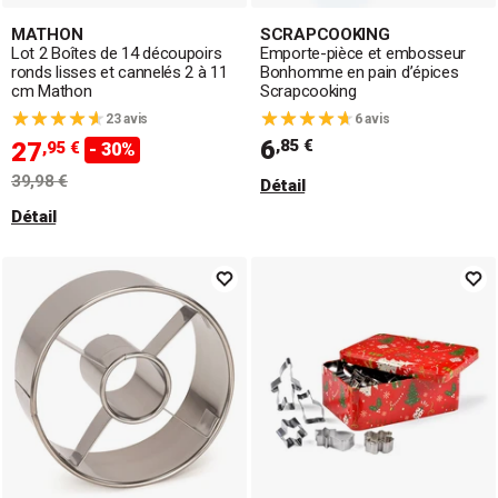
MATHON
SCRAPCOOKING
Lot 2 Boîtes de 14 découpoirs
Emporte-pièce et embosseur
ronds lisses et cannelés 2 à 11
Bonhomme en pain d’épices
cm Mathon
Scrapcooking
23 avis
6 avis
6
,85 €
27
,95 €
- 30%
39,98 €
Détail
Détail