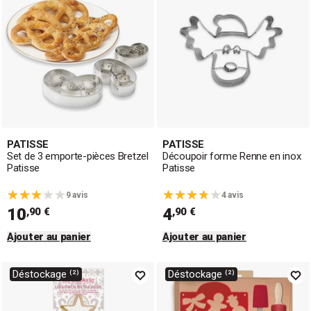
PATISSE
PATISSE
Set de 3 emporte-pièces Bretzel
Découpoir forme Renne en inox
Patisse
Patisse
9 avis
4 avis
10
4
,90 €
,90 €
Ajouter au panier
Ajouter au panier
Déstockage ⁽²⁾
Déstockage ⁽²⁾