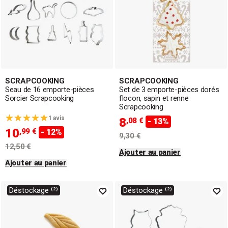
SCRAPCOOKING
SCRAPCOOKING
Seau de 16 emporte-pièces
Set de 3 emporte-pièces dorés
Sorcier Scrapcooking
flocon, sapin et renne
Scrapcooking
1 avis
8
,08 €
- 13%
10
,99 €
- 12%
9,30 €
12,50 €
Ajouter au panier
Ajouter au panier
Déstockage ⁽²⁾
Déstockage ⁽²⁾