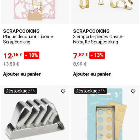
SCRAPCOOKING
SCRAPCOOKING
Plaque découpoir Licorne
3 emporte-pièces Casse-
Scrapcooking
Noisette Scrapcooking
12
7
,15 €
,82 €
- 10%
- 13%
13,50 €
8,99 €
Ajouter au panier
Ajouter au panier
Déstockage ⁽²⁾
Déstockage ⁽²⁾