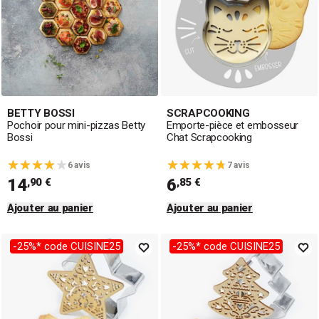
BETTY BOSSI
SCRAPCOOKING
Pochoir pour mini-pizzas Betty
Emporte-pièce et embosseur
Bossi
Chat Scrapcooking
6 avis
7 avis
14
6
,90 €
,85 €
Ajouter au panier
Ajouter au panier
-25%* code CUISINE25
-25%* code CUISINE25