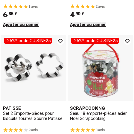
1 avis
2 avis
6
4
,85 €
,90 €
Ajouter au panier
Ajouter au panier
-25%* code CUISINE25
-25%* code CUISINE25
PATISSE
SCRAPCOOKING
Set 2 Emporte-pièces pour
Seau 18 emporte-pièces acier
biscuits fourrés Sourire Patisse
Noël Scrapcooking
9 avis
3 avis