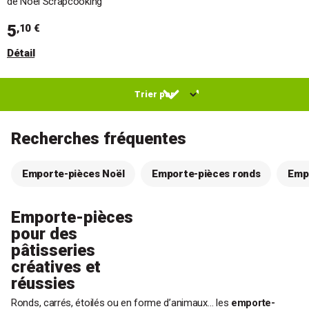
de Noël Scrapcooking
5
,10 €
Détail
Recherches fréquentes
Emporte-pièces Noël
Emporte-pièces ronds
Empo
Emporte-pièces
pour des
pâtisseries
créatives et
réussies
Ronds, carrés, étoilés ou en forme d’animaux… les
emporte-