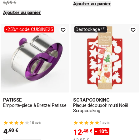
6,99 €
Ajouter au panier
Ajouter au panier
-25%* code CUISINE25
Déstockage ⁽²⁾
PATISSE
SCRAPCOOKING
Emporte-pièce à Bretzel Patisse
Plaque découpoir multi Noël
Scrapcooking
10 avis
1 avis
4
,90 €
12
,46 €
- 10%