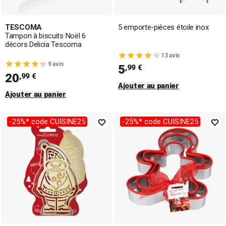
TESCOMA
5 emporte-pièces étoile inox
Tampon à biscuits Noël 6
décors Delicia Tescoma
13 avis
9 avis
5
,99 €
20
,99 €
Ajouter au panier
Ajouter au panier
-25%* code CUISINE25
-25%* code CUISINE25