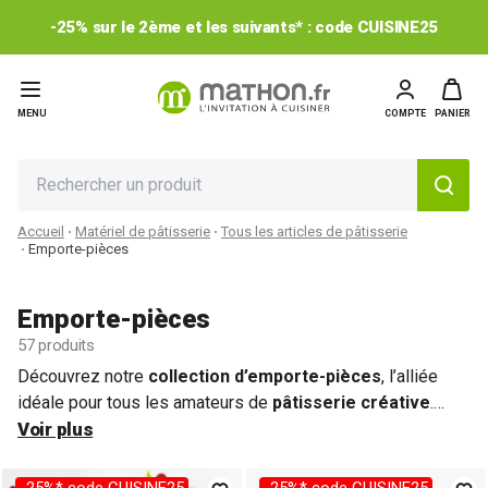
-25% sur le 2ème et les suivants* : code CUISINE25
MENU
COMPTE
PANIER
Accueil
Matériel de pâtisserie
Tous les articles de pâtisserie
Emporte-pièces
Emporte-pièces
57 produits
Découvrez notre
collection d’emporte-pièces
, l’alliée
idéale pour tous les amateurs de
pâtisserie créative
.
Explorez des
Voir plus
formes classiques (
rondes
,
carrées
,
rectangulaires)
,
originales (
étoiles,
cœurs)
ou
thématiques.
Que vous réalisiez des
sablés classiques
,