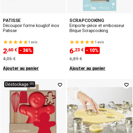
PATISSE
SCRAPCOOKING
Découpoir forme kouglof inox
Emporte-pièce et embosseur
Patisse
Brique Scrapcooking
1 avis
1 avis
2
6
,60 €
,23 €
- 36%
- 10%
4,05 €
6,89 €
Ajouter au panier
Ajouter au panier
Déstockage ⁽²⁾