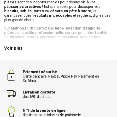
pièces
sont des incontournables pour donner vie à vos
pâtisseries créatives
! Indispensables pour découper vos
biscuits, sablés, tartes
ou
décors en pâte à sucre
, ils
garantissent des
résultats impeccables
et réguliers, dignes des
plus grands chefs.
Sur
Mathon.fr
, découvrez une
large sélection d’emporte-
pièces
de
qualité professionnelle
, conçus pour allier
facilité
d’utilisation
,
grande précision
et
créativité sans limites
.
Voir plus
Pourquoi utiliser un emporte-pièce en
pâtisserie ?
L’
emporte-pièce
permet de
découper la pâte
en un seul geste
Paiement sécurisé
pour obtenir des formes nettes et régulières, sans effort. Que
Carte bancaire, Paypal, Apple Pay, Paiement en
vous soyez
débutant ou pâtissier confirmé
, cet accessoire
3x Alma
rend vos préparations à la fois
rapides, propres et précises
.
Idéal pour les
biscuits
maison
, les
mini-tartelettes
ou les
Livraison gratuite
décors en pâte à sucre
, il s’utilise avec une multitude de pâtes :
dès 69€ d’achats
pâte sablée
,
brisée
,
sucrée
,
feuilletée
, ou même
pâte à pizza
selon vos envies.
N°1 de la vente en ligne
Polyvalent
et
ludique
, l’emporte-pièce transforme chaque
d'articles de cuisine et de pâtisserie
fournée en moment de
créativité
et de plaisir partagé.