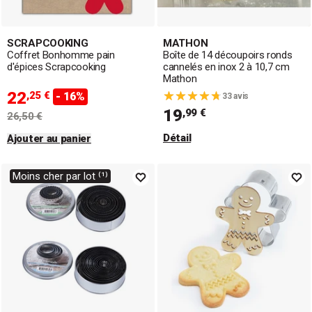
SCRAPCOOKING
MATHON
Coffret Bonhomme pain
Boîte de 14 découpoirs ronds
d'épices Scrapcooking
cannelés en inox 2 à 10,7 cm
Mathon
22
,25 €
- 16%
33 avis
19
,99 €
26,50 €
Détail
Ajouter au panier
Moins cher par lot ⁽¹⁾