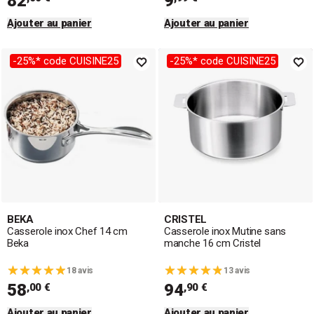
82
9
Ajouter au panier
Ajouter au panier
-25%* code CUISINE25
-25%* code CUISINE25
BEKA
CRISTEL
Casserole inox Chef 14 cm
Casserole inox Mutine sans
Beka
manche 16 cm Cristel
18 avis
13 avis
58
94
,00 €
,90 €
Ajouter au panier
Ajouter au panier