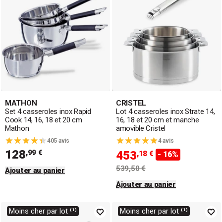
MATHON
CRISTEL
Set 4 casseroles inox Rapid
Lot 4 casseroles inox Strate 14,
Cook 14, 16, 18 et 20 cm
16, 18 et 20 cm et manche
Mathon
amovible Cristel
405 avis
4 avis
128
,99 €
453
,18 €
- 16%
539,50 €
Ajouter au panier
Ajouter au panier
Moins cher par lot ⁽¹⁾
Moins cher par lot ⁽¹⁾