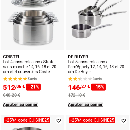
CRISTEL
DE BUYER
Lot 4 casseroles inox Strate
Lot 5 casseroles inox
sans manche 14, 16, 18 et 20
Prim'Appety 12, 14, 16, 18 et 20
cm et 4 couvercles Cristel
cm De Buyer
5 avis
3 avis
512
146
,06 €
,27 €
- 21%
- 15%
648,20 €
172,10 €
Ajouter au panier
Ajouter au panier
-25%* code CUISINE25
-25%* code CUISINE25