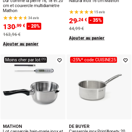
Dur comme la pierre 16, 18 et 20
Natural’Inox 16 cm Mathon
cm et couvercle multidiamètre
Mathon
15 avis
34 avis
29
,24 €
- 35%
130
,99 €
- 20%
44,99 €
163,96 €
Ajouter au panier
Ajouter au panier
Moins cher par lot ⁽¹⁾
-25%* code CUISINE25
MATHON
DE BUYER
Lot casserole bain-marie inox et
Casserole inox Prim'Appety 20