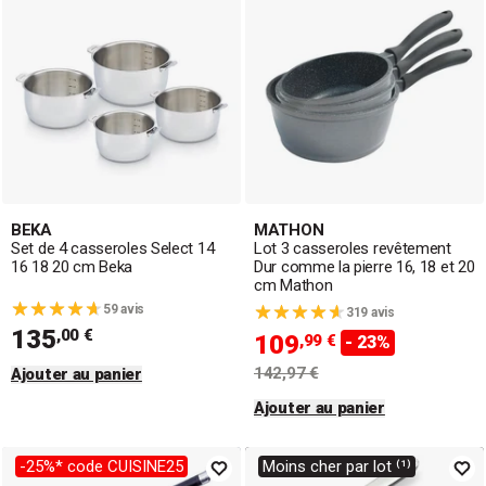
BEKA
MATHON
Set de 4 casseroles Select 14
Lot 3 casseroles revêtement
16 18 20 cm Beka
Dur comme la pierre 16, 18 et 20
cm Mathon
59 avis
319 avis
135
,00 €
109
,99 €
- 23%
142,97 €
Ajouter au panier
Ajouter au panier
-25%* code CUISINE25
Moins cher par lot ⁽¹⁾