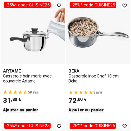
-25%* code CUISINE25
-25%* code CUISINE25
ARTAME
BEKA
Casserole bain marie avec
Casserole inox Chef 18 cm
couvercle Artame
Beka
59 avis
8 avis
31
72
,80 €
,00 €
Ajouter au panier
Ajouter au panier
-25%* code CUISINE25
-25%* code CUISINE25