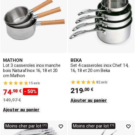
MATHON
BEKA
Lot 3 casseroles inox manche
Set 4 casseroles inox Chef 14,
bois Natural’Inox 16, 18 et 20
16, 18 et 20 cm Beka
cm Mathon
82 avis
15 avis
219
,00 €
74
,98 €
- 50%
149,97 €
Ajouter au panier
Ajouter au panier
Moins cher par lot ⁽¹⁾
Moins cher par lot ⁽¹⁾