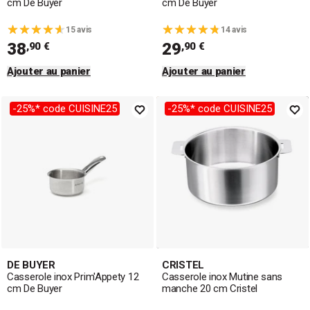
cm De Buyer
cm De Buyer
15 avis
14 avis
38
29
,90 €
,90 €
Ajouter au panier
Ajouter au panier
-25%* code CUISINE25
-25%* code CUISINE25
DE BUYER
CRISTEL
Casserole inox Prim'Appety 12
Casserole inox Mutine sans
cm De Buyer
manche 20 cm Cristel