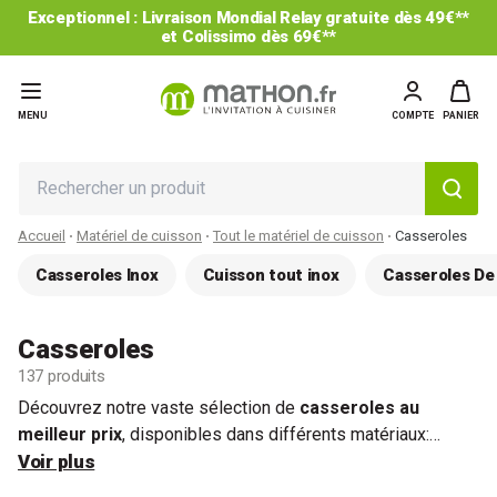
-25% sur le 2ème et les suivants* : code CUISINE25
MENU
COMPTE
PANIER
Accueil
Matériel de cuisson
Tout le matériel de cuisson
Casseroles
Casseroles Inox
Cuisson tout inox
Casseroles De
Casseroles
137 produits
Découvrez notre vaste sélection de
casseroles au
meilleur prix
, disponibles dans différents matériaux:
casseroles en inox
Voir plus
,
antiadhésives
, avec revêtement
Dur
comme la Pierre
, en
céramique
, ou encore en
cuivre
.