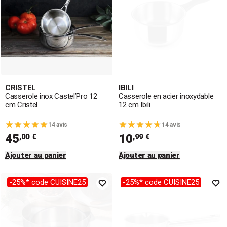
CRISTEL
IBILI
Casserole inox Castel’Pro 12
Casserole en acier inoxydable
cm Cristel
12 cm Ibili
14 avis
14 avis
45
10
,00 €
,99 €
Ajouter au panier
Ajouter au panier
-25%* code CUISINE25
-25%* code CUISINE25