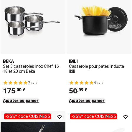
BEKA
IBILI
Set 3 casseroles inox Chef 16,
Casserole pour pâtes Inducta
18 et 20 cm Beka
Ibili
7 avis
9 avis
175
50
,00 €
,99 €
Ajouter au panier
Ajouter au panier
-25%* code CUISINE25
-25%* code CUISINE25