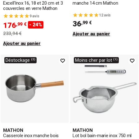
Excell'Inox 16, 18 et 20 cm et 3
manche 14 cm Mathon
couvercles en verre Mathon
12 avis
9 avis
36
,99 €
176
,99 €
- 24%
233,94 €
Ajouter au panier
Ajouter au panier
Déstockage ⁽²⁾
Moins cher par lot ⁽¹⁾
MATHON
MATHON
Casserole inox manche bois
Lot bol bain-marie inox 750 ml