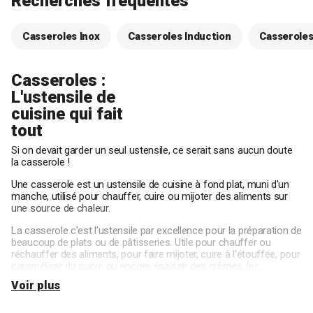
Recherches fréquentes
Casseroles Inox
Casseroles Induction
Casserole
Casseroles :
L'ustensile de
cuisine qui fait
tout
Si on devait garder un seul ustensile, ce serait sans aucun doute
la casserole !
Une casserole
est un ustensile de cuisine à fond plat, muni d'un
manche, utilisé pour chauffer, cuire ou mijoter des aliments sur
une source de chaleur.
La casserole c'est l'ustensile par excellence pour la préparation de
beaucoup de plats ou de pâtisseries. Utile pour chauffer ou
réchauffer des aliments, pour faire mijoter, cuire à l'étouffée, pour
caraméliser du sucre ou encore épaissir des crèmes, les
casseroles ont beaucoup de fonctions, ce qui en fait des
Voir plus
ustensiles de base pour vos fourneaux.
Afin de pouvoir s'adapter à vos attentes, vos goûts et vos