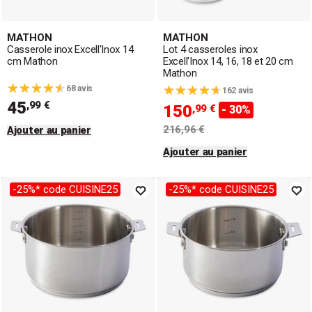
MATHON
MATHON
Casserole inox Excell'Inox 14
Lot 4 casseroles inox
cm Mathon
Excell'Inox 14, 16, 18 et 20 cm
Mathon
68 avis
162 avis
45
,99 €
150
,99 €
- 30%
216,96 €
Ajouter au panier
Ajouter au panier
-25%* code CUISINE25
-25%* code CUISINE25