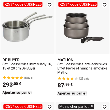
-25%* code CUISINE25
-25%* code CUISINE25
DE BUYER
MATHON
Set 3 casseroles inox Milady 16,
Set 3 casseroles anti-adhésives
18 et 20 cm De Buyer
Effet Pierre et manche amovible
Mathon
15 avis
122 avis
293
,00 €
87
,99 €
Ajouter au panier
Ajouter au panier
-25%* code CUISINE25
Moins cher par lot ⁽¹⁾