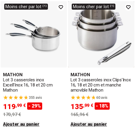
Nous avons une large sélection de
casseroles
Moins cher par lot ⁽¹⁾
Moins cher par lot ⁽¹⁾
compatibles
induction
. Nous proposons également des
modèles avec
manche amovible
pour un rangement facile,
ou avec manche fixe pour plus de stabilité. Nous vous
proposons plus de 30 marques, dont
Mathon
,
Cristel
,
Beka
ou
De Buyer
. Et pour encore plus d'économies,
achetez vos
casseroles par lot.
MATHON
MATHON
Lot 3 casseroles inox
Lot 3 casseroles inox Clips’Inox
Excell'Inox 16, 18 et 20 cm
16, 18 et 20 cm et manche
Mathon
amovible Mathon
355 avis
60 avis
119
135
,99 €
,99 €
- 29%
- 18%
170,97 €
165,96 €
Ajouter au panier
Ajouter au panier