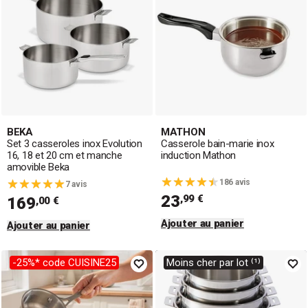
BEKA
MATHON
Set 3 casseroles inox Evolution
Casserole bain-marie inox
16, 18 et 20 cm et manche
induction Mathon
amovible Beka
186 avis
7 avis
23
,99 €
169
,00 €
Ajouter au panier
Ajouter au panier
-25%* code CUISINE25
Moins cher par lot ⁽¹⁾