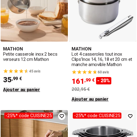
MATHON
MATHON
Petite casserole inox 2 becs
Lot 4 casseroles tout inox
verseurs 12 cm Mathon
Clips’Inox 14, 16, 18 et 20 cm et
manche amovible Mathon
45 avis
60 avis
35
,99 €
161
,99 €
- 20%
202,95 €
Ajouter au panier
Ajouter au panier
-25%* code CUISINE25
-25%* code CUISINE25