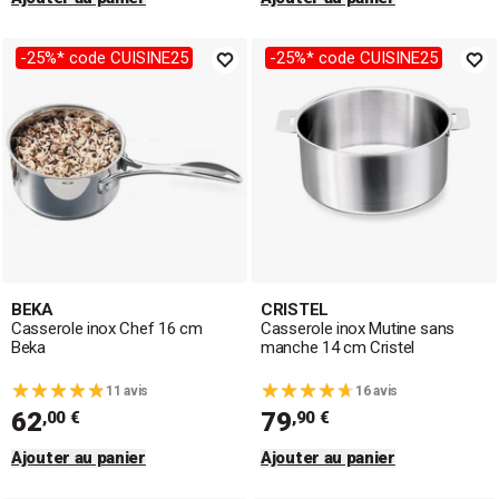
-25%* code CUISINE25
-25%* code CUISINE25
BEKA
CRISTEL
Casserole inox Chef 16 cm
Casserole inox Mutine sans
Beka
manche 14 cm Cristel
11 avis
16 avis
62
79
,00 €
,90 €
Ajouter au panier
Ajouter au panier