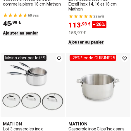
comme la pierre 18 cm Mathon
Excell'Inox 14, 16 et 18 cm
Mathon
60 avis
22 avis
45
,99 €
113
,93 €
- 26%
153,97 €
Ajouter au panier
Ajouter au panier
Moins cher par lot ⁽¹⁾
-25%* code CUISINE25
MATHON
MATHON
Lot 3 casseroles inox
Casserole inox Clips'Inox sans