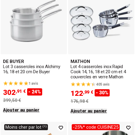
DE BUYER
MATHON
Lot 3 casseroles inox Alchimy
Lot 4 casseroles inox Rapid
16, 18 et 20 cm De Buyer
Cook 14, 16, 18 et 20 cm et 4
couvercles en verre Mathon
1 avis
405 avis
302
,91 €
- 24%
122
,99 €
- 30%
399,50 €
176,98 €
Ajouter au panier
Ajouter au panier
Moins cher par lot ⁽¹⁾
-25%* code CUISINE25