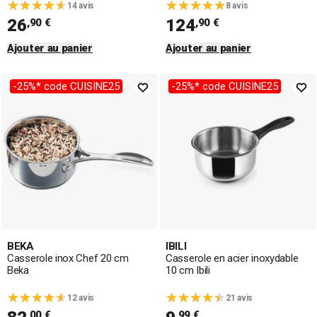
14 avis
8 avis
26
124
,90 €
,90 €
Ajouter au panier
Ajouter au panier
-25%* code CUISINE25
-25%* code CUISINE25
BEKA
IBILI
Casserole inox Chef 20 cm
Casserole en acier inoxydable
Beka
10 cm Ibili
12 avis
21 avis
,00 €
,99 €