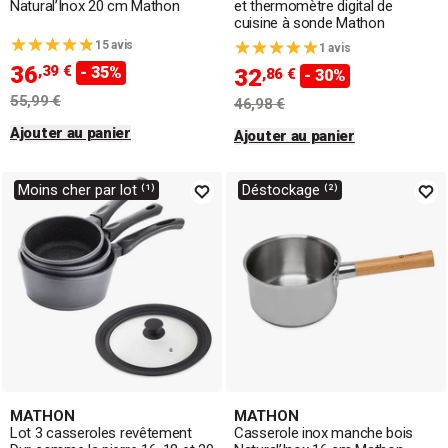
Natural’Inox 20 cm Mathon
et thermomètre digital de
cuisine à sonde Mathon
15 avis
1 avis
36
,39 €
- 35%
32
,86 €
- 30%
55,99 €
46,98 €
Ajouter au panier
Ajouter au panier
Moins cher par lot ⁽¹⁾
Déstockage ⁽²⁾
MATHON
MATHON
Lot 3 casseroles revêtement
Casserole inox manche bois