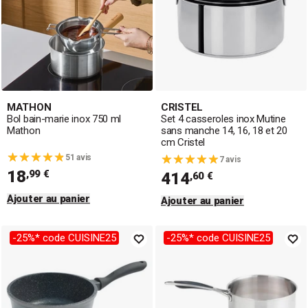
MATHON
CRISTEL
Bol bain-marie inox 750 ml
Set 4 casseroles inox Mutine
Mathon
sans manche 14, 16, 18 et 20
cm Cristel
51 avis
7 avis
18
,99 €
414
,60 €
Ajouter au panier
Ajouter au panier
-25%* code CUISINE25
-25%* code CUISINE25