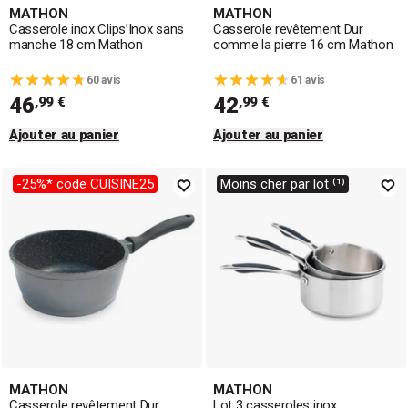
MATHON
MATHON
Casserole inox Clips’Inox sans
Casserole revêtement Dur
manche 18 cm Mathon
comme la pierre 16 cm Mathon
60 avis
61 avis
46
42
,99 €
,99 €
Ajouter au panier
Ajouter au panier
-25%* code CUISINE25
Moins cher par lot ⁽¹⁾
MATHON
MATHON
Casserole revêtement Dur
Lot 3 casseroles inox