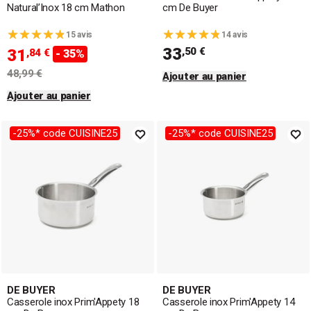
Natural’Inox 18 cm Mathon
cm De Buyer
15 avis
14 avis
33
,50 €
31
,84 €
- 35%
48,99 €
Ajouter au panier
Ajouter au panier
-25%* code CUISINE25
-25%* code CUISINE25
DE BUYER
DE BUYER
Casserole inox Prim'Appety 18
Casserole inox Prim'Appety 14