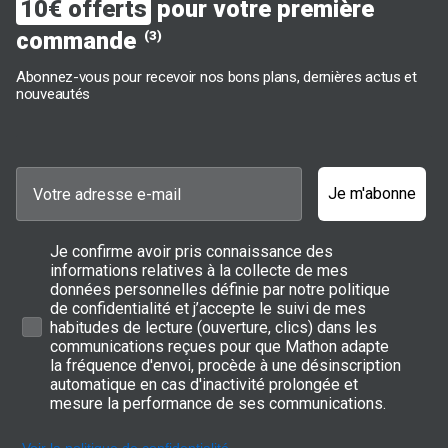
10€ offerts
pour votre première
Des ménagères élégantes, de qualité et pas
chers !
commande
(3)
Abonnez-vous pour recevoir nos bons plans, dernières actus et
Un large choix de ménagère design, en verre,
nouveautés
en inox, doré, en coffret, en lot et bien
d'autres modèles aux meilleurs prix
Que vous recherchiez l'essentiel pour votre usage quotidien ou
Je m'abonne
des ensembles sophistiqués pour épater vos invités, Mathon
répond à tous vos besoins. Notre sélection comprend une vaste
gamme de
sets de couverts de qualité
, parfaitement adaptés à
chaque ambiance et occasion. Qu'il s'agisse de
couverts en
Je confirme avoir pris connaissance des
acier inoxydable
, en verre, de modèles aux manches colorés ou
informations relatives à la collecte de mes
de
coffrets de couteaux à steak
taillés pour la perfection,
données personnelles définie par notre politique
Mathon vous propose une diversité de choix pour combler vos
de confidentialité et j’accepte le suivi de mes
attentes.
habitudes de lecture (ouverture, clics) dans les
communications reçues pour que Mathon adapte
Pour ceux qui visent l'élégance suprême, notre collection de
couverts noirs
la fréquence d'envoi, procède à une désinscription
vous offre un design moderne et raffiné. Chez
Mathon, nous nous engageons à satisfaire toutes les
automatique en cas d'inactivité prolongée et
portefeuilles en proposant une variété de produits adaptés à
mesure la performance de ses communications.
différents budgets. Des ensembles complets aux pièces
individuelles, nos offres couvrent une large gamme de prix.