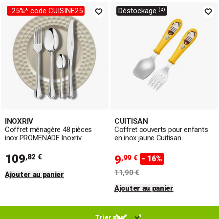
-25%* code CUISINE25
Déstockage ⁽²⁾
INOXRIV
CUITISAN
Coffret ménagère 48 pièces
Coffret couverts pour enfants
inox PROMENADE Inoxriv
en inox jaune Cuitisan
109
,82 €
9
,99 €
- 16%
11,90 €
Ajouter au panier
Ajouter au panier