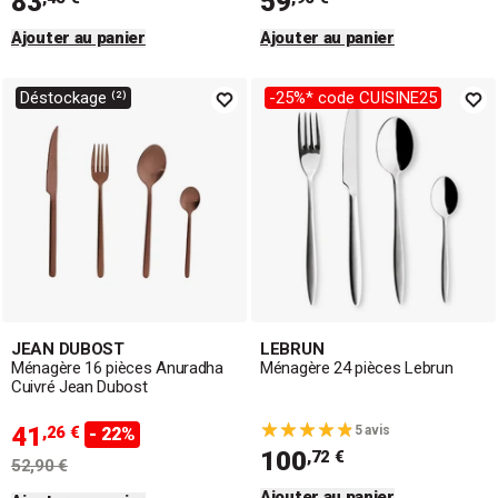
83
59
Ajouter au panier
Ajouter au panier
Déstockage ⁽²⁾
-25%* code CUISINE25
JEAN DUBOST
LEBRUN
Ménagère 16 pièces Anuradha
Ménagère 24 pièces Lebrun
Cuivré Jean Dubost
41
,26 €
5 avis
- 22%
100
,72 €
52,90 €
Ajouter au panier