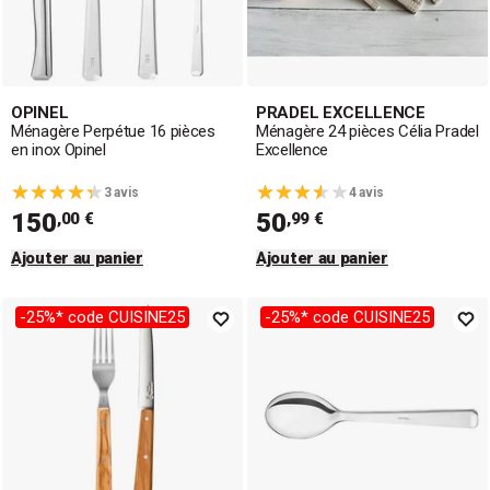
OPINEL
PRADEL EXCELLENCE
Ménagère Perpétue 16 pièces
Ménagère 24 pièces Célia Pradel
en inox Opinel
Excellence
3 avis
4 avis
150
50
,00 €
,99 €
Ajouter au panier
Ajouter au panier
-25%* code CUISINE25
-25%* code CUISINE25