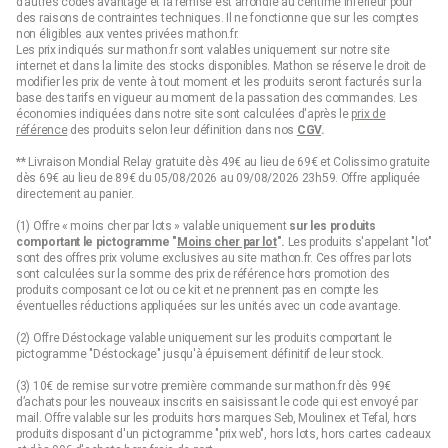
d’autres codes avantage et la remise est arrondie au centime inférieur pour
des raisons de contraintes techniques. Il ne fonctionne que sur les comptes
non éligibles aux ventes privées mathon.fr.
Les prix indiqués sur mathon.fr sont valables uniquement sur notre site
internet et dans la limite des stocks disponibles. Mathon se réserve le droit de
modifier les prix de vente à tout moment et les produits seront facturés sur la
base des tarifs en vigueur au moment de la passation des commandes. Les
économies indiquées dans notre site sont calculées d'après le
prix de
référence
des produits selon leur définition dans nos
CGV
.
** Livraison Mondial Relay gratuite dès 49€ au lieu de 69€ et Colissimo gratuite
dès 69€ au lieu de 89€ du 05/08/2026 au 09/08/2026 23h59. Offre appliquée
directement au panier.
(1) Offre « moins cher par lots » valable uniquement
sur les produits
comportant le pictogramme "
Moins cher par lot
".
Les produits s'appelant "lot"
sont des offres prix volume exclusives au site mathon.fr. Ces offres par lots
sont calculées sur la somme des
prix de référence
hors promotion des
produits composant ce lot ou ce kit et ne prennent pas en compte les
éventuelles réductions appliquées sur les unités avec un code avantage.
(2) Offre Déstockage valable uniquement sur les produits comportant le
pictogramme "Déstockage" jusqu'à épuisement définitif de leur stock.
(3) 10€ de remise sur votre première commande sur mathon.fr dès 99€
d’achats pour les nouveaux inscrits en saisissant le code qui est envoyé par
mail. Offre valable sur les produits hors marques Seb, Moulinex et Tefal, hors
produits disposant d'un pictogramme "prix web", hors lots, hors cartes cadeaux