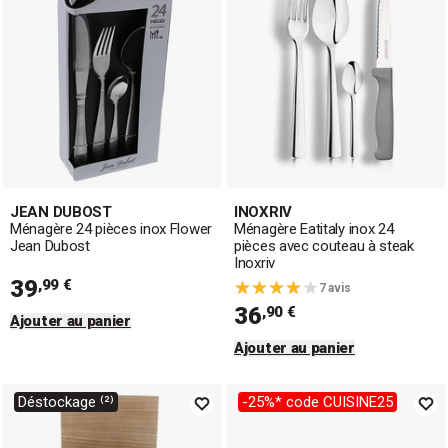
JEAN DUBOST
INOXRIV
Ménagère 24 pièces inox Flower
Ménagère Eatitaly inox 24
Jean Dubost
pièces avec couteau à steak
Inoxriv
39
,99 €
7 avis
36
,90 €
Ajouter au panier
Ajouter au panier
Déstockage ⁽²⁾
-25%* code CUISINE25