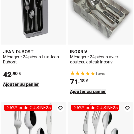
JEAN DUBOST
INOXRIV
Ménagère 24 pièces Lux Jean
Ménagère 24 pièces avec
Dubost
couteaux steak Inoxriv
42
,90 €
1 avis
71
,18 €
Ajouter au panier
Ajouter au panier
-25%* code CUISINE25
-25%* code CUISINE25