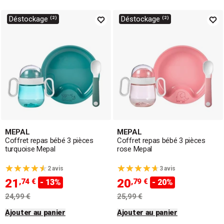
intemporels.
Déstockage ⁽²⁾
Déstockage ⁽²⁾
MEPAL
MEPAL
Coffret repas bébé 3 pièces
Coffret repas bébé 3 pièces
turquoise Mepal
rose Mepal
2 avis
3 avis
21
20
,74 €
,79 €
- 13%
- 20%
24,99 €
25,99 €
Ajouter au panier
Ajouter au panier