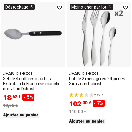
Déstockage ⁽²⁾
Moins cher par lot ⁽¹⁾
JEAN DUBOST
JEAN DUBOST
Set de 4 cuillères inox Les
Lot de 2 ménagères 24 pièces
Bistrots à la Française manche
Slim Jean Dubost
noir Jean Dubost
2 avis
18
,62 €
- 5%
102
,30 €
- 7%
19,60 €
110,00 €
Ajouter au panier
Ajouter au panier