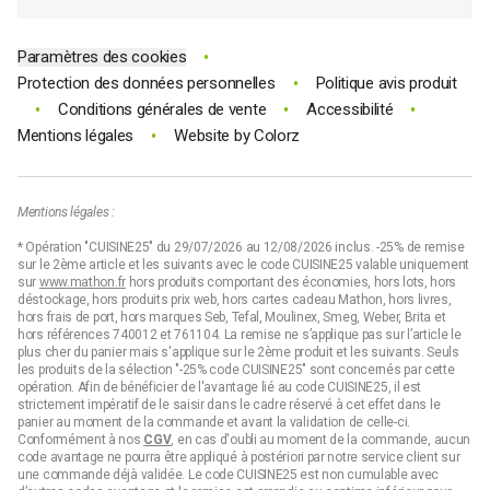
•
Paramètres des cookies
•
Protection des données personnelles
Politique avis produit
•
•
•
Conditions générales de vente
Accessibilité
•
Mentions légales
Website by
Colorz
Mentions légales :
* Opération "CUISINE25" du 29/07/2026 au 12/08/2026 inclus. -25% de remise
sur le 2ème article et les suivants avec le code CUISINE25 valable uniquement
sur
www.mathon.fr
hors produits comportant des économies, hors lots, hors
déstockage, hors produits prix web, hors cartes cadeau Mathon, hors livres,
hors frais de port, hors marques Seb, Tefal, Moulinex, Smeg, Weber, Brita et
hors références 740012 et 761104. La remise ne s’applique pas sur l’article le
plus cher du panier mais s'applique sur le 2ème produit et les suivants. Seuls
les produits de la sélection "-25% code CUISINE25" sont concernés par cette
opération. Afin de bénéficier de l'avantage lié au code CUISINE25, il est
strictement impératif de le saisir dans le cadre réservé à cet effet dans le
panier au moment de la commande et avant la validation de celle-ci.
Conformément à nos
CGV
, en cas d'oubli au moment de la commande, aucun
code avantage ne pourra être appliqué à postériori par notre service client sur
une commande déjà validée. Le code CUISINE25 est non cumulable avec