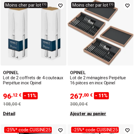
Moins cher par lot ⁽¹⁾
Moins cher par lot ⁽¹⁾
OPINEL
OPINEL
Lot de 2 coffrets de 4 couteaux
Lot de 2 ménagères Perpétue
Perpétue inox Opinel
16 pièces en inox Opinel
96
267
,12 €
,00 €
- 11%
- 11%
108,00 €
300,00 €
Détail
Ajouter au panier
-25%* code CUISINE25
-25%* code CUISINE25