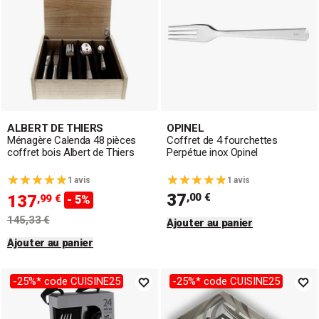
ALBERT DE THIERS
OPINEL
Ménagère Calenda 48 pièces
Coffret de 4 fourchettes
coffret bois Albert de Thiers
Perpétue inox Opinel
1 avis
1 avis
37
,00 €
137
,99 €
- 5%
145,33 €
Ajouter au panier
Ajouter au panier
-25%* code CUISINE25
-25%* code CUISINE25