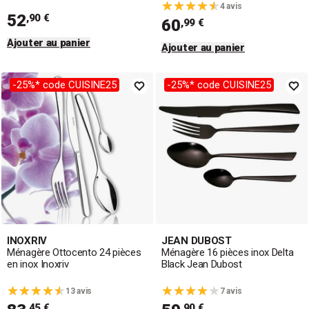
4 avis
52
,90 €
60
,99 €
Ajouter au panier
Ajouter au panier
-25%* code CUISINE25
-25%* code CUISINE25
INOXRIV
JEAN DUBOST
Ménagère Ottocento 24 pièces
Ménagère 16 pièces inox Delta
en inox Inoxriv
Black Jean Dubost
13 avis
7 avis
,45 €
,90 €