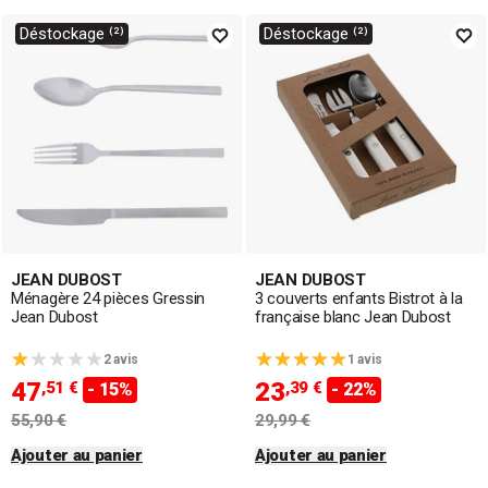
Déstockage ⁽²⁾
Déstockage ⁽²⁾
JEAN DUBOST
JEAN DUBOST
Ménagère 24 pièces Gressin
3 couverts enfants Bistrot à la
Jean Dubost
française blanc Jean Dubost
2 avis
1 avis
47
23
,51 €
,39 €
- 15%
- 22%
55,90 €
29,99 €
Ajouter au panier
Ajouter au panier