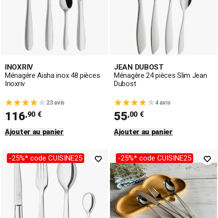
INOXRIV
JEAN DUBOST
Ménagère Aisha inox 48 pièces
Ménagère 24 pièces Slim Jean
Inoxriv
Dubost
23 avis
4 avis
116
55
,90 €
,00 €
Ajouter au panier
Ajouter au panier
-25%* code CUISINE25
-25%* code CUISINE25