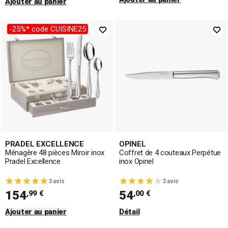
Ajouter au panier
-25%* code CUISINE25
PRADEL EXCELLENCE
OPINEL
Ménagère 48 pièces Miroir inox
Coffret de 4 couteaux Perpétue
Pradel Excellence
inox Opinel
3 avis
3 avis
154
54
,99 €
,00 €
Ajouter au panier
Détail