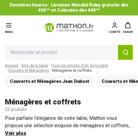
-25% sur le 2ème et les suivants* : code CUISINE25
MENU
COMPTE
PANIER
Accueil
Arts de la table
Tous les articles d'art de la table
Couverts et Ménagères
Ménagères et coffrets
Couverts et Ménagères Jean Dubost
Couverts et Mén
Ménagères et coffrets
32 produits
Pour parfaire l'élégance de votre table, Mathon vous
propose une sélection exquise de ménagères et coffrets,
alliant avec soin couleurs vives, designs contemporains ou
Voir plus