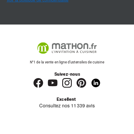
Voir la politique de confidentialité
Et n'oublions pas les plus jeunes convives ! Nos couverts pour
enfants sont conçus pour rendre les repas encore plus amusants
et pratiques.
Si vous préférez compléter votre service existant plutôt que
d'investir dans un
coffret complet
, nous proposons également
des
lots de fourchettes
,
cuillères
et
couteaux individuels
.
Un
service de table
élégant peut également faire un cadeau
parfait pour vos proches amateurs d'art de la table. Nos coffrets
spéciaux incluent une variété d'ustensiles de cuisine pratiques tels
que
couteaux à fromage
, à
steak
,
pelles à tarte et couverts à
N°1 de la vente en ligne d’ustensiles de cuisine
salade
, idéaux pour ravir les gourmets de votre entourage.
Suivez-nous
Une sélection de nos marques partenaires :
Laguiole, Amefa, Opinel et bien d'autres vous
attendent sur Mathon
Excellent
Choisissez votre ménagère idéale parmi une sélection exclusive
de marques renommées sur Mathon. Des modèles uniques,
élégants et à prix imbattables vous attendent. Explorez notre
gamme comprenant
Laguiole
,
Opinel
,
Amefa
,
Lebrun
,
Jean
Dubost
,
Albert de Thiers
et bien d'autres marques partenaires.
Avec une telle diversité, vous êtes sûr de trouver celle qui vous