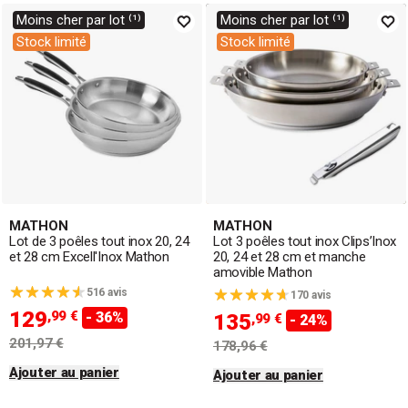
Moins cher par lot ⁽¹⁾
Moins cher par lot ⁽¹⁾
Stock limité
Stock limité
MATHON
MATHON
Lot de 3 poêles tout inox 20, 24
Lot 3 poêles tout inox Clips’Inox
et 28 cm Excell'Inox Mathon
20, 24 et 28 cm et manche
amovible Mathon
516 avis
170 avis
129
,99 €
- 36%
135
,99 €
- 24%
201,97 €
178,96 €
Ajouter au panier
Ajouter au panier