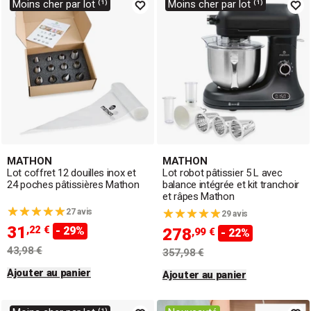
Moins cher par lot ⁽¹⁾
Moins cher par lot ⁽¹⁾
MATHON
MATHON
Lot coffret 12 douilles inox et
Lot robot pâtissier 5 L avec
24 poches pâtissières Mathon
balance intégrée et kit tranchoir
et râpes Mathon
27 avis
29 avis
31
,22 €
- 29%
278
,99 €
- 22%
43,98 €
357,98 €
Ajouter au panier
Ajouter au panier