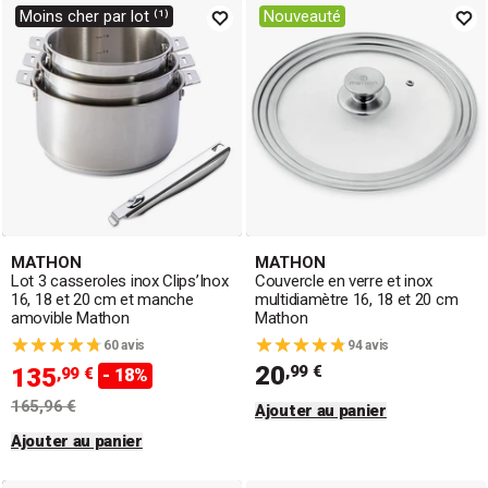
Moins cher par lot ⁽¹⁾
Nouveauté
MATHON
MATHON
Lot 3 casseroles inox Clips’Inox
Couvercle en verre et inox
16, 18 et 20 cm et manche
multidiamètre 16, 18 et 20 cm
amovible Mathon
Mathon
60 avis
94 avis
20
,99 €
135
,99 €
- 18%
165,96 €
Ajouter au panier
Ajouter au panier