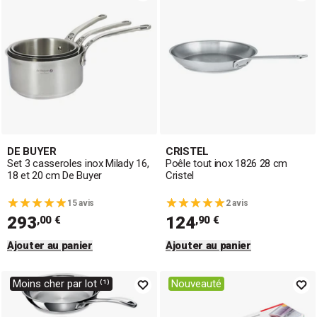
DE BUYER
CRISTEL
Set 3 casseroles inox Milady 16,
Poêle tout inox 1826 28 cm
18 et 20 cm De Buyer
Cristel
15 avis
2 avis
293
124
,00 €
,90 €
Ajouter au panier
Ajouter au panier
Moins cher par lot ⁽¹⁾
Nouveauté