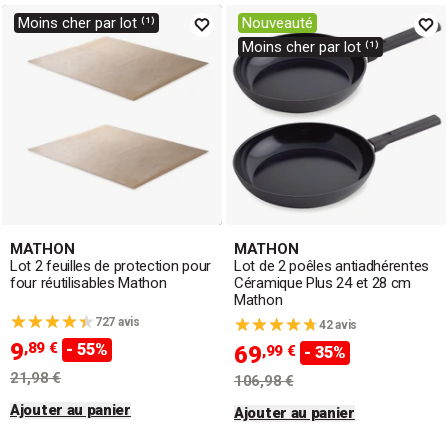
Moins cher par lot ⁽¹⁾
Nouveauté
Moins cher par lot ⁽¹⁾
MATHON
MATHON
Lot 2 feuilles de protection pour
Lot de 2 poêles antiadhérentes
four réutilisables Mathon
Céramique Plus 24 et 28 cm
Mathon
727 avis
42 avis
9
,89 €
- 55%
69
,99 €
- 35%
21,98 €
106,98 €
Ajouter au panier
Ajouter au panier