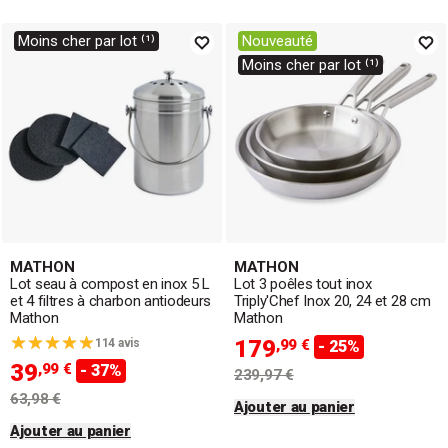
Moins cher par lot ⁽¹⁾
Nouveauté
Moins cher par lot ⁽¹⁾
MATHON
MATHON
Lot seau à compost en inox 5 L
Lot 3 poêles tout inox
et 4 filtres à charbon antiodeurs
Triply'Chef Inox 20, 24 et 28 cm
Mathon
Mathon
179
114 avis
,99 €
- 25%
39
,99 €
- 37%
239,97 €
63,98 €
Ajouter au panier
Ajouter au panier