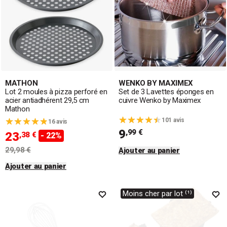
MATHON
WENKO BY MAXIMEX
Lot 2 moules à pizza perforé en
Set de 3 Lavettes éponges en
acier antiadhérent 29,5 cm
cuivre Wenko by Maximex
Mathon
101 avis
16 avis
9
,99 €
23
,38 €
- 22%
29,98 €
Ajouter au panier
Ajouter au panier
Moins cher par lot ⁽¹⁾