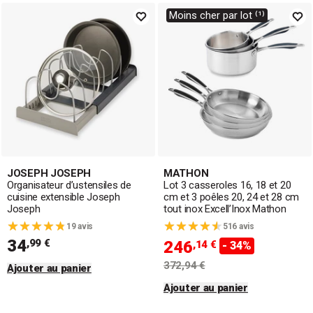
Moins cher par lot ⁽¹⁾
JOSEPH JOSEPH
MATHON
Organisateur d’ustensiles de
Lot 3 casseroles 16, 18 et 20
cuisine extensible Joseph
cm et 3 poêles 20, 24 et 28 cm
Joseph
tout inox Excell’Inox Mathon
19 avis
516 avis
34
,99 €
246
,14 €
- 34%
372,94 €
Ajouter au panier
Ajouter au panier