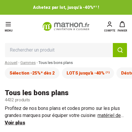
Achetez par lot, jusqu’à -40%*¹ !
MENU
COMPTE
PANIER
Accueil
Gammes
Tous les bons plans
Sélection -25%* dès 2
LOTS jusqu'à -40% ⁽¹⁾
Dést
Tous les bons plans
4432 produits
Profitez de nos bons plans et codes promo sur les plus
grandes marques pour équiper votre cuisine:
matériel de
cuisson
Voir plus
,
matériel de pâtisserie
,
petit électroménager
,
ustensiles de cuisine
et bien plus encore.