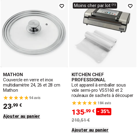
Moins cher par lot ⁽¹⁾
MATHON
KITCHEN CHEF
Couvercle en verre et inox
PROFESSIONAL
multidiamètre 24, 26 et 28 cm
Lot appareil à emballer sous
Mathon
vide semi-pro VS5160 et 2
rouleaux de sachets à découper
94 avis
184 avis
23
,99 €
135
,99 €
- 35%
Ajouter au panier
210,51 €
Ajouter au panier