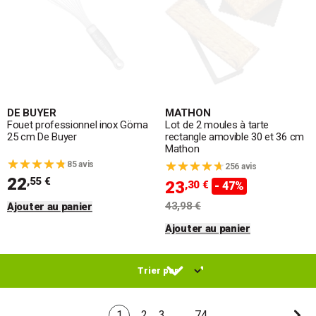
DE BUYER
MATHON
Fouet professionnel inox Göma
Lot de 2 moules à tarte
25 cm De Buyer
rectangle amovible 30 et 36 cm
Mathon
85 avis
256 avis
22
,55 €
23
,30 €
- 47%
43,98 €
Ajouter au panier
Ajouter au panier
1
2
3
…
74