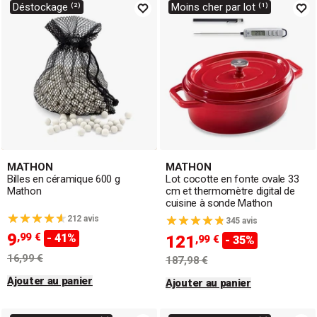
Déstockage ⁽²⁾
Moins cher par lot ⁽¹⁾
MATHON
MATHON
Billes en céramique 600 g
Lot cocotte en fonte ovale 33
Mathon
cm et thermomètre digital de
cuisine à sonde Mathon
212 avis
345 avis
9
,99 €
- 41%
121
,99 €
- 35%
16,99 €
187,98 €
Ajouter au panier
Ajouter au panier