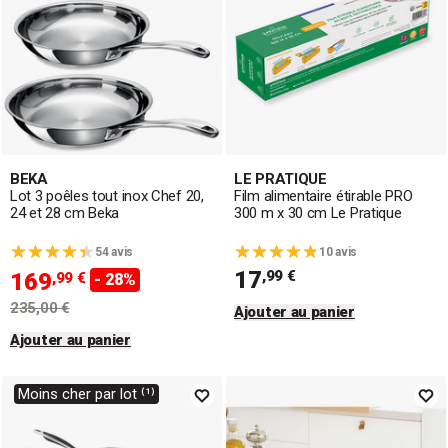
BEKA
LE PRATIQUE
Lot 3 poêles tout inox Chef 20,
Film alimentaire étirable PRO
24 et 28 cm Beka
300 m x 30 cm Le Pratique
54 avis
10 avis
17
,99 €
169
,99 €
- 28%
235,00 €
Ajouter au panier
Ajouter au panier
Moins cher par lot ⁽¹⁾