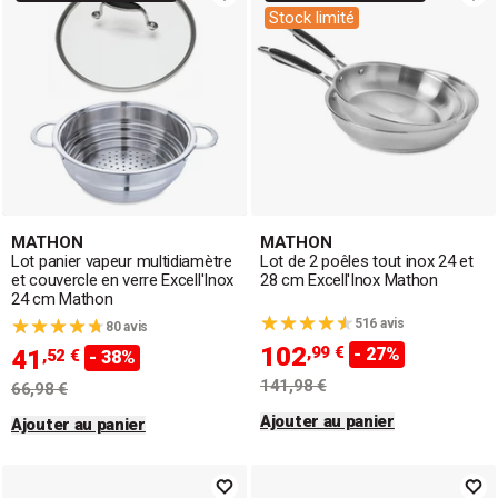
Stock limité
MATHON
MATHON
Lot panier vapeur multidiamètre
Lot de 2 poêles tout inox 24 et
et couvercle en verre Excell'Inox
28 cm Excell'Inox Mathon
24 cm Mathon
516 avis
80 avis
102
,99 €
- 27%
41
,52 €
- 38%
141,98 €
66,98 €
Ajouter au panier
Ajouter au panier