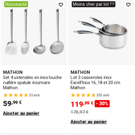
Nouveauté
Moins cher par lot ⁽¹⁾
MATHON
MATHON
Set 4 ustensiles en inox louche
Lot 3 casseroles inox
cuillère spatule écumoire
Excell'Inox 16, 18 et 20 cm
Mathon
Mathon
33 avis
355 avis
59
,99 €
119
,99 €
- 30%
170,97 €
Ajouter au panier
Ajouter au panier