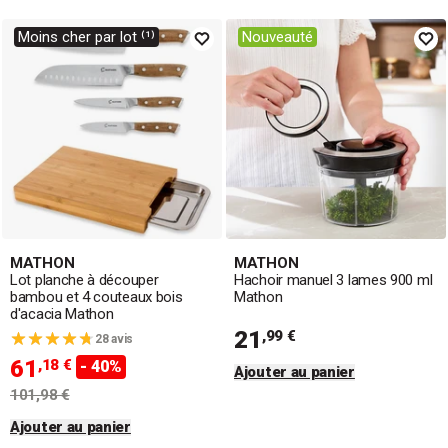
Moins cher par lot ⁽¹⁾
Nouveauté
MATHON
MATHON
Lot planche à découper
Hachoir manuel 3 lames 900 ml
bambou et 4 couteaux bois
Mathon
d'acacia Mathon
21
,99 €
28 avis
61
,18 €
- 40%
Ajouter au panier
101,98 €
Ajouter au panier