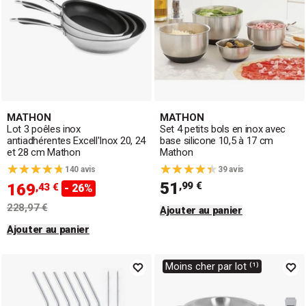
MATHON
MATHON
Lot 3 poêles inox
Set 4 petits bols en inox avec
antiadhérentes Excell'Inox 20, 24
base silicone 10,5 à 17 cm
et 28 cm Mathon
Mathon
140 avis
39 avis
51
,99 €
169
,43 €
- 26%
228,97 €
Ajouter au panier
Ajouter au panier
Moins cher par lot ⁽¹⁾