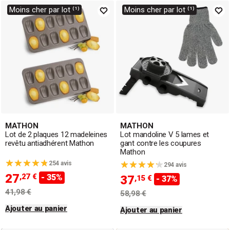
Moins cher par lot ⁽¹⁾
Moins cher par lot ⁽¹⁾
MATHON
MATHON
Lot de 2 plaques 12 madeleines
Lot mandoline V 5 lames et
revêtu antiadhérent Mathon
gant contre les coupures
Mathon
254 avis
294 avis
27
,27 €
- 35%
37
,15 €
- 37%
41,98 €
58,98 €
Ajouter au panier
Ajouter au panier