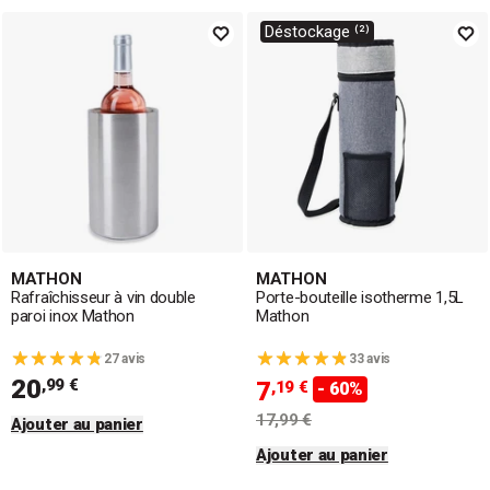
Déstockage ⁽²⁾
MATHON
MATHON
Rafraîchisseur à vin double
Porte-bouteille isotherme 1,5L
paroi inox Mathon
Mathon
27 avis
33 avis
20
,99 €
7
,19 €
- 60%
17,99 €
Ajouter au panier
Ajouter au panier