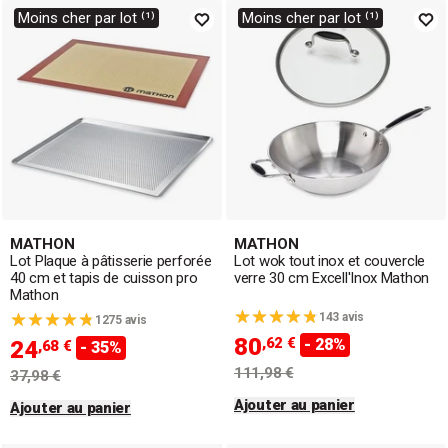
Moins cher par lot ⁽¹⁾
Moins cher par lot ⁽¹⁾
MATHON
MATHON
Lot Plaque à pâtisserie perforée
Lot wok tout inox et couvercle
40 cm et tapis de cuisson pro
verre 30 cm Excell'Inox Mathon
Mathon
143 avis
1275 avis
80
,62 €
- 28%
24
,68 €
- 35%
111,98 €
37,98 €
Ajouter au panier
Ajouter au panier