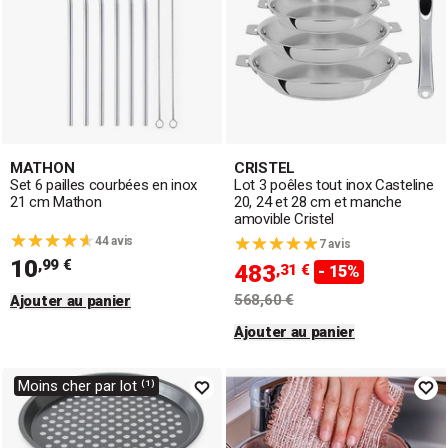
MATHON
CRISTEL
Set 6 pailles courbées en inox
Lot 3 poêles tout inox Casteline
21 cm Mathon
20, 24 et 28 cm et manche
amovible Cristel
44 avis
7 avis
10
,99 €
483
,31 €
- 15%
568,60 €
Ajouter au panier
Ajouter au panier
Moins cher par lot ⁽¹⁾