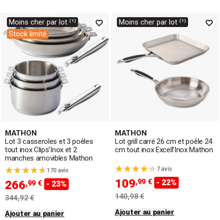
Moins cher par lot ⁽¹⁾
Moins cher par lot ⁽¹⁾
Stock limité
MATHON
MATHON
Lot 3 casseroles et 3 poêles
Lot grill carré 26 cm et poêle 24
tout inox Clips’Inox et 2
cm tout inox Excell’Inox Mathon
manches amovibles Mathon
7 avis
170 avis
109
,99 €
- 22%
266
,99 €
- 23%
140,98 €
344,92 €
Ajouter au panier
Ajouter au panier