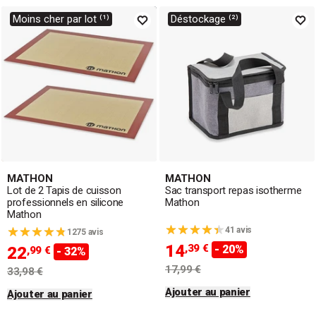
Moins cher par lot ⁽¹⁾
Déstockage ⁽²⁾
MATHON
MATHON
Lot de 2 Tapis de cuisson
Sac transport repas isotherme
professionnels en silicone
Mathon
Mathon
41 avis
1275 avis
14
,39 €
- 20%
22
,99 €
- 32%
17,99 €
33,98 €
Ajouter au panier
Ajouter au panier