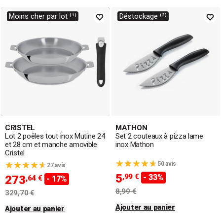
Moins cher par lot ⁽¹⁾
Déstockage ⁽²⁾
CRISTEL
MATHON
Lot 2 poêles tout inox Mutine 24
Set 2 couteaux à pizza lame
et 28 cm et manche amovible
inox Mathon
Cristel
50 avis
27 avis
5
,99 €
- 33%
273
,64 €
- 17%
8,99 €
329,70 €
Ajouter au panier
Ajouter au panier