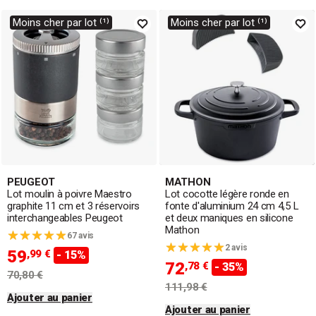
Moins cher par lot ⁽¹⁾
Moins cher par lot ⁽¹⁾
PEUGEOT
MATHON
Lot moulin à poivre Maestro
Lot cocotte légère ronde en
graphite 11 cm et 3 réservoirs
fonte d'aluminium 24 cm 4,5 L
interchangeables Peugeot
et deux maniques en silicone
Mathon
67 avis
2 avis
59
,99 €
- 15%
72
,78 €
- 35%
70,80 €
111,98 €
Ajouter au panier
Ajouter au panier