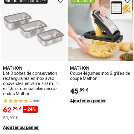
Moins cher par lot ⁽¹⁾
Nouveauté
MATHON
MATHON
Lot 3 boîtes de conservation
Coupe-légumes inox 2 grilles de
rectangulaires en inox avec
coupe Mathon
couvercles en verre 700 ml, 1L
et 1,65 L compatibles micro-
45
,99 €
ondes Mathon
Ajouter au panier
37 avis
62
,29 €
- 24%
81,97 €
Ajouter au panier