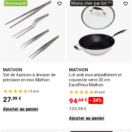
Nouveauté
Moins cher par lot ⁽¹⁾
MATHON
MATHON
Set de 4 pinces à dresser de
Lot wok inox antiadhérent et
précision en inox Mathon
couvercle verre 30 cm
Excell'Inox Mathon
14 avis
40 avis
27
,99 €
94
,64 €
- 24%
123,98 €
Ajouter au panier
Ajouter au panier