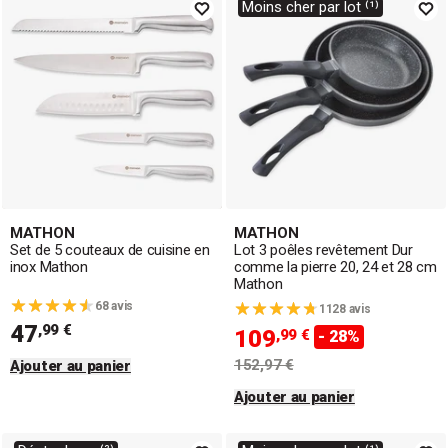
Moins cher par lot ⁽¹⁾
MATHON
MATHON
Set de 5 couteaux de cuisine en
Lot 3 poêles revêtement Dur
inox Mathon
comme la pierre 20, 24 et 28 cm
Mathon
68 avis
1128 avis
47
,99 €
109
,99 €
- 28%
152,97 €
Ajouter au panier
Ajouter au panier