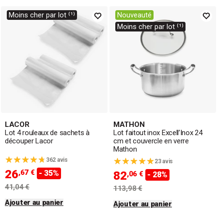
Moins cher par lot ⁽¹⁾
Nouveauté
Moins cher par lot ⁽¹⁾
LACOR
MATHON
Lot 4 rouleaux de sachets à
Lot faitout inox Excell’Inox 24
découper Lacor
cm et couvercle en verre
Mathon
362 avis
23 avis
26
,67 €
- 35%
82
,06 €
- 28%
41,04 €
113,98 €
Ajouter au panier
Ajouter au panier