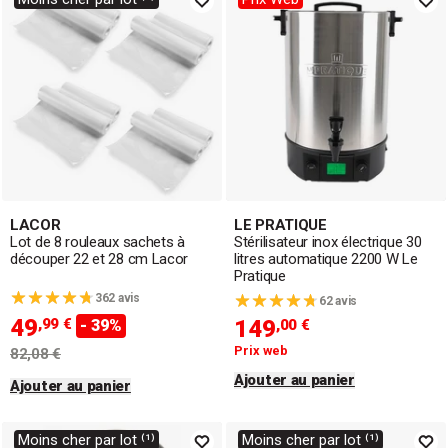
LACOR
LE PRATIQUE
Lot de 8 rouleaux sachets à
Stérilisateur inox électrique 30
découper 22 et 28 cm Lacor
litres automatique 2200 W Le
Pratique
362 avis
62 avis
49
,99 €
149
- 39%
,00 €
Prix web
82,08 €
Ajouter au panier
Ajouter au panier
Moins cher par lot ⁽¹⁾
Moins cher par lot ⁽¹⁾