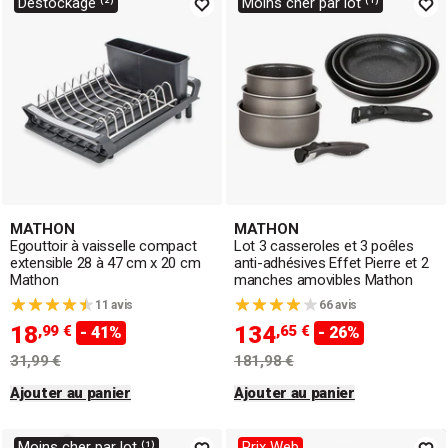
Déstockage ⁽²⁾
Moins cher par lot ⁽¹⁾
MATHON
MATHON
Egouttoir à vaisselle compact
Lot 3 casseroles et 3 poêles
extensible 28 à 47 cm x 20 cm
anti-adhésives Effet Pierre et 2
Mathon
manches amovibles Mathon
11 avis
66 avis
18
134
,99 €
,65 €
- 41%
- 26%
31,99 €
181,98 €
Ajouter au panier
Ajouter au panier
Moins cher par lot ⁽¹⁾
Prix Web