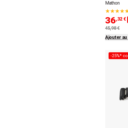
Mathon
36
,32 €
45,98 €
Ajouter au
-25%* co