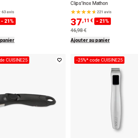
Clips'Inox Mathon
63 avis
221 avis
37
,11 €
- 21%
- 21%
46,98 €
 panier
Ajouter au panier
de CUISINE25
-25%* code CUISINE25