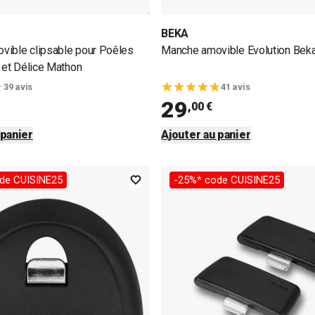
BEKA
vible clipsable pour Poêles
Manche amovible Evolution Bek
e et Délice Mathon
39 avis
41 avis
29
,00 €
 panier
Ajouter au panier
de CUISINE25
-25%* code CUISINE25