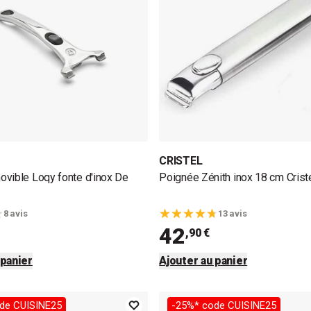
CRISTEL
vible Loqy fonte d'inox De
Poignée Zénith inox 18 cm Crist
8 avis
13 avis
42
,90 €
 panier
Ajouter au panier
de CUISINE25
-25%* code CUISINE25