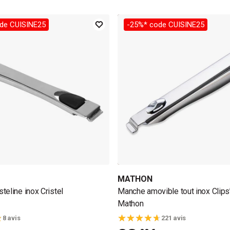
de CUISINE25
-25%* code CUISINE25
MATHON
teline inox Cristel
Manche amovible tout inox Clips
Mathon
8 avis
221 avis