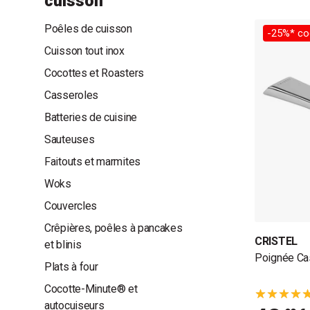
cuisson
Poêles de cuisson
-25%* co
Cuisson tout inox
Cocottes et Roasters
Casseroles
Batteries de cuisine
Sauteuses
Faitouts et marmites
Woks
Couvercles
Crêpières, poêles à pancakes
CRISTEL
et blinis
Poignée Cas
Plats à four
Cocotte-Minute® et
autocuiseurs