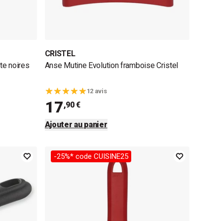
CRISTEL
te noires
Anse Mutine Evolution framboise Cristel
12 avis
17
,90 €
Ajouter au panier
-25%* code CUISINE25