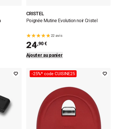
CRISTEL
a
Poignée Mutine Evolution noir Cristel
22 avis
24
,90 €
Ajouter au panier
-25%* code CUISINE25