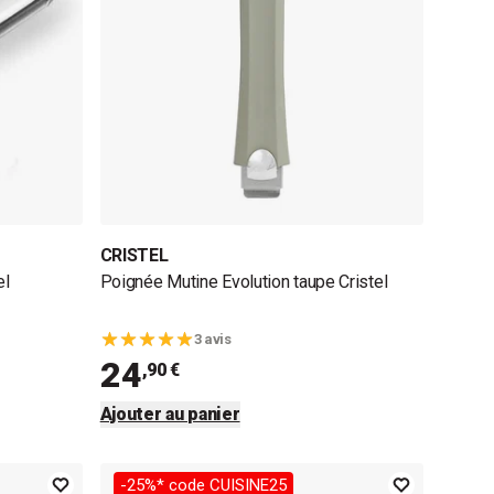
CRISTEL
el
Poignée Mutine Evolution taupe Cristel
3 avis
24
,90 €
Ajouter au panier
-25%* code CUISINE25