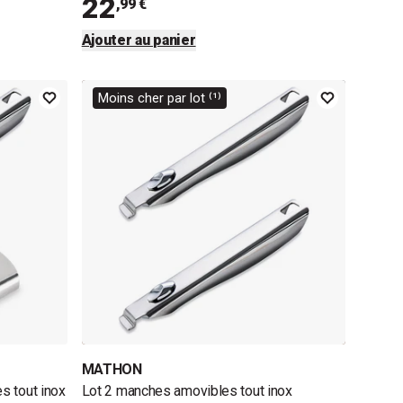
22
,99 €
Ajouter au panier
Moins cher par lot ⁽¹⁾
MATHON
s tout inox
Lot 2 manches amovibles tout inox