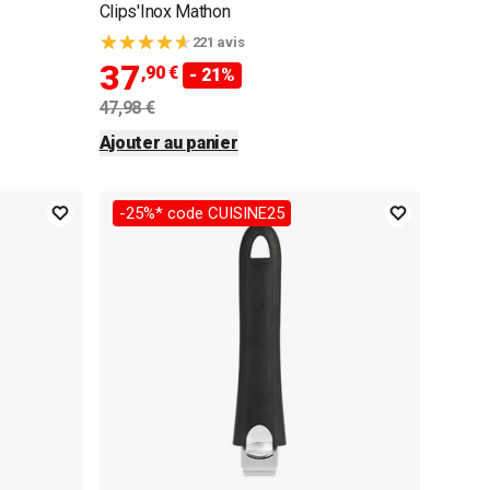
Clips'Inox Mathon
221 avis
37
,90 €
- 21%
47,98 €
Ajouter au panier
-25%* code CUISINE25