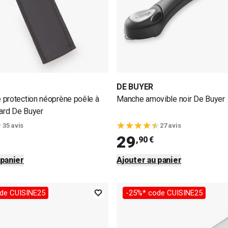
DE BUYER
protection néoprène poêle à
Manche amovible noir De Buyer
lard De Buyer
35 avis
27 avis
29
,90 €
 panier
Ajouter au panier
de CUISINE25
-25%* code CUISINE25