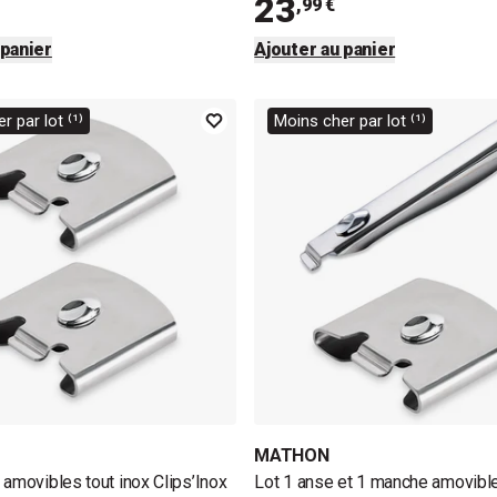
23
,99 €
 panier
Ajouter au panier
r par lot ⁽¹⁾
Moins cher par lot ⁽¹⁾
MATHON
 amovibles tout inox Clips’Inox
Lot 1 anse et 1 manche amovible