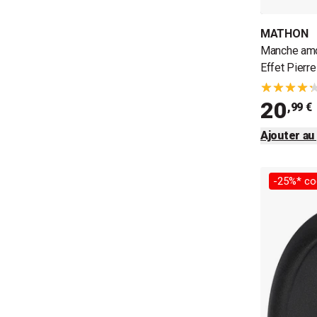
MATHON
Manche amo
Effet Pierr
20
,99 €
Ajouter au
-25%* co