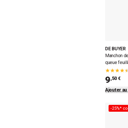
DE BUYER
Manchon de 
queue feuil
9
,50 €
Ajouter au
-25%* co