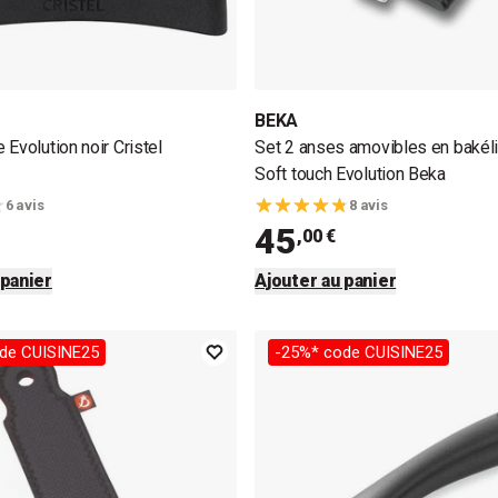
BEKA
Evolution noir Cristel
Set 2 anses amovibles en bakéli
Soft touch Evolution Beka
6 avis
8 avis
45
,00 €
 panier
Ajouter au panier
de CUISINE25
-25%* code CUISINE25