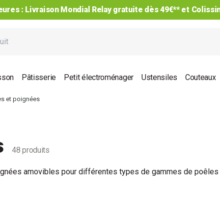
ures : Livraison Mondial Relay gratuite dès 49€** et Coliss
sson
Pâtisserie
Petit électroménager
Ustensiles
Couteaux
s et poignées
s
48 produits
gnées amovibles pour différentes types de gammes de poêles 