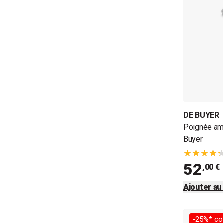
DE BUYER
Poignée amo
Buyer
52
,00 €
Ajouter au
-25%* co