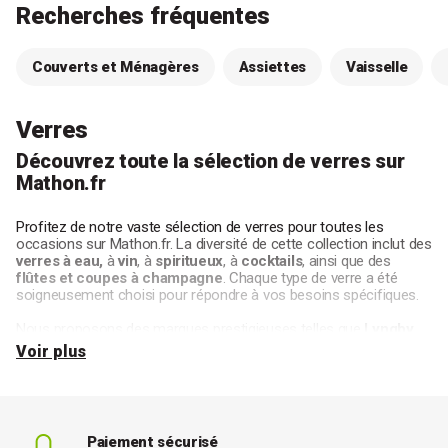
Recherches fréquentes
Couverts et Ménagères
Assiettes
Vaisselle
Verres
Découvrez toute la sélection de verres sur
Mathon.fr
Profitez de notre vaste sélection de verres pour toutes les
occasions sur Mathon.fr. La diversité de cette collection inclut des
verres à eau,
à
vin
, à
spiritueux
, à
cocktails
, ainsi que des
flûtes et coupes à champagne
. Chaque type de verre a été
soigneusement choisi pour répondre à vos besoins spécifiques.
Nous proposons des marques prestigieuses telles que
Lyngby
Glas
, connue pour ses collections intemporelles, et
RCR
, réputée
Voir plus
pour ses verres en cristal durable. Vous trouverez également des
créations modernes de
Bitz
, apportant une touche d'élégance à
chaque occasion.
Pour les amateurs de bière, les verres
Nonix
de
Bormioli Rocco
Paiement sécurisé