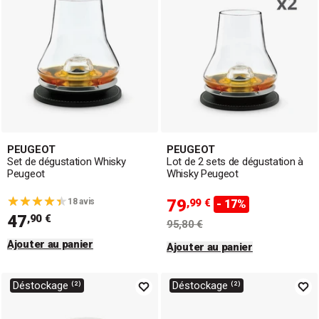
à champagne
, le tout à des prix compétitifs. Que vous
recherchiez des modèles fonctionnels ou originaux, nous
avons le verre idéal pour chaque moment de dégustation.
PEUGEOT
PEUGEOT
Set de dégustation Whisky
Lot de 2 sets de dégustation à
Peugeot
Whisky Peugeot
79
18 avis
,99 €
- 17%
47
,90 €
95,80 €
Ajouter au panier
Ajouter au panier
Déstockage ⁽²⁾
Déstockage ⁽²⁾