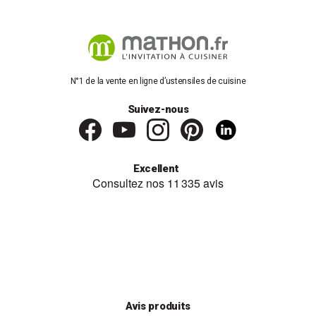
occasions spéciales, que ce soit pour un toast lors d’un
événement festif ou un simple moment de célébration.
Les verres à bière
Les verres à bière sont conçus pour améliorer l’expérience de
N°1 de la vente en ligne d’ustensiles de cuisine
dégustation de vos bières préférées. Chaque type de verre est
adapté pour révéler les arômes, les saveurs et la texture de
Suivez-nous
différentes variétés de bière. Que vous préfériez une chope
robuste, un verre à pilsner élégant ou un verre à blé rafraîchissant,
notre collection de verres à bière combine fonctionnalité et
esthétique pour chaque style de bière. Ces verres sont parfaits
pour savourer chaque gorgée tout en ajoutant une touche de
Excellent
sophistication à vos moments de détente.
Une sélection de marques variée pour vous
proposer le meilleur du verre, pour toutes les
occasions
Découvrez sur Mathon.fr une gamme de verres provenant de
marques prestigieuses, chacune reconnue pour son expertise et
son savoir-faire. Voici un aperçu des marques que nous vous
proposons :
Avis produits