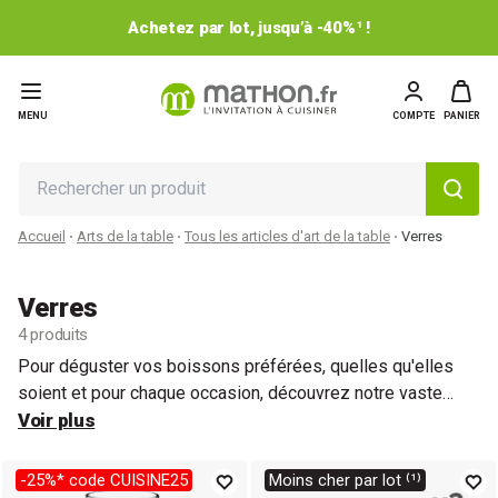
Achetez par lot, jusqu’à -40%¹ !
MENU
COMPTE
PANIER
Accueil
Arts de la table
Tous les articles d'art de la table
Verres
Verres
4 produits
Pour déguster vos boissons préférées, quelles qu'elles
soient et pour chaque occasion, découvrez notre vaste
sélection de
Voir plus
verres
, allant du plus basique au plus élégant.
Vous trouverez une grande variété de
verres à eau
, à
vin
,
à
spiritueux
, à
cocktails
, ainsi que des
flûtes et coupes
-25%* code CUISINE25
Moins cher par lot ⁽¹⁾