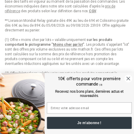
Table Passion propose
une verrerie à la fois élégante et
base des tarifs en vigueur au moment de la passation des commandes. Les
pratique
, idéale pour enrichir votre table avec des designs
économies indiquées dans notre site sont calculées d'après le
prix de
contemporains. Leurs verres sont parfaits pour ajouter une
référence
des produits selon leur définition dans nos
CGV
.
touche de sophistication à chaque repas.
** Livraison Mondial Relay gratuite dès 49€ au lieu de 69€ et Colissimo gratuite
dès 69€ au lieu de 89€ du 05/08/2026 au 09/08/2026 23h59. Offre appliquée
RCR
directement au panier.
(1) Offre « moins cher par lots » valable uniquement
sur les produits
Reconnue pour ses
verres en cristal durable
, RCR combine
comportant le pictogramme "
Moins cher par lot
".
Les produits s'appelant "lot"
technologie avancée et design raffiné. Leurs produits sont idéaux
sont des offres prix volume exclusives au site mathon.fr. Ces offres par lots
pour ceux qui recherchent des verres élégants, résistants et
sont calculées sur la somme des
prix de référence
hors promotion des
respectueux de l’environnement.
produits composant ce lot ou ce kit et ne prennent pas en compte les
éventuelles réductions appliquées sur les unités avec un code avantage.
Chaque marque sélectionnée sur Mathon.fr est choisie pour
garantir une qualité exceptionnelle et un design esthétiquement
(2) Offre Déstockage valable uniquement sur les produits comportant le
plaisant, vous permettant de trouver le verre parfait pour chaque
pictogramme "Déstockage" jusqu'à épuisement définitif de leur stock.
10€ offerts pour votre première
moment et chaque occasion.
commande
(3)
(3) 10€ de remise sur votre première commande sur mathon.fr dès 99€
Explorez toute cette collection pour découvrir le meilleur du verre
Recevez nos bons plans, dernières actus et
d’achats pour les nouveaux inscrits en saisissant le code qui est envoyé par
et ajouter une touche de d'élégance à vos repas et célébrations.
nouveautés.
mail. Offre valable sur les produits hors marques Seb, Moulinex et Tefal, hors
produits disposant d'un pictogramme "prix web", hors lots, hors cartes cadeaux
Quels sont les types de verres proposés sur
et dès 99€ d'achats hors frais de port.
Conditions détaillées disponibles dans l’email de confirmation d’inscription à la
Mathon.fr ?
newsletter.
Je m'abonne !
(4) Offre « Prix web » valable uniquement sur les produits comportant le
Sur Mathon.fr, vous trouverez une large sélection de verres
pictogramme "prix web". Les produits indiqués "prix web" sont des offres
fabriqués à partir de différents matériaux, chacun ayant ses