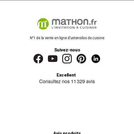
Les
grills électriques
possèdent différents types de plaques en
fonction du modèle choisi. Les plaques lisses conviennent
davantage à la préparation de légumes et de viandes, tandis que
les plaques ondulées peuvent cuire de la viande, mais aussi des
aliments à toaster. Dans tous les cas, veillez à choisir un
revêtement antiadhérent
: ce type de revêtement permet de
cuire les aliments sans qu’ils accrochent aux plaques de cuisson.
N°1 de la vente en ligne d’ustensiles de cuisine
La puissance du grill
Suivez-nous
Elle se situe généralement entre
700 et 3 000 watts
. La
puissance doit être adaptée à la taille de la plaque de cuisson :
plus la plaque est grande, plus elle aura besoin d’une puissance
importante pour bien chauffer.
Excellent
Les fonctionnalités utiles sur un grill
électrique
Les grills électriques modernes sont équipés de plusieurs
fonctionnalités innovantes :
●
Le thermostat
: il permet de régler la température de cuisson
en fonction des aliments choisis et du type de cuisson souhaité
(vous pouvez réchauffer, griller légèrement, saisir à feu vif…).
●
Les programmes de cuisson prédéfinis
: certains grills
Avis produits