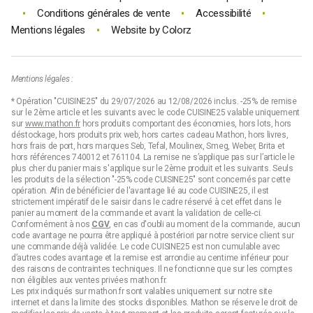
•
•
•
Conditions générales de vente
Accessibilité
•
Mentions légales
Website by
Colorz
Mentions légales :
* Opération "CUISINE25" du 29/07/2026 au 12/08/2026 inclus. -25% de remise
sur le 2ème article et les suivants avec le code CUISINE25 valable uniquement
sur
www.mathon.fr
hors produits comportant des économies, hors lots, hors
déstockage, hors produits prix web, hors cartes cadeau Mathon, hors livres,
hors frais de port, hors marques Seb, Tefal, Moulinex, Smeg, Weber, Brita et
hors références 740012 et 761104. La remise ne s’applique pas sur l’article le
plus cher du panier mais s'applique sur le 2ème produit et les suivants. Seuls
les produits de la sélection "-25% code CUISINE25" sont concernés par cette
opération. Afin de bénéficier de l'avantage lié au code CUISINE25, il est
strictement impératif de le saisir dans le cadre réservé à cet effet dans le
panier au moment de la commande et avant la validation de celle-ci.
Conformément à nos
CGV
, en cas d'oubli au moment de la commande, aucun
code avantage ne pourra être appliqué à postériori par notre service client sur
une commande déjà validée. Le code CUISINE25 est non cumulable avec
d’autres codes avantage et la remise est arrondie au centime inférieur pour
des raisons de contraintes techniques. Il ne fonctionne que sur les comptes
non éligibles aux ventes privées mathon.fr.
Les prix indiqués sur mathon.fr sont valables uniquement sur notre site
internet et dans la limite des stocks disponibles. Mathon se réserve le droit de