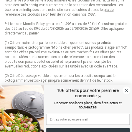
modifier les prix de vente à tout moment et les produits seront facturés sur la
base des tarifs en vigueur au moment de la passation des commandes. Les
économies indiquées dans notre site sont calculées d'après le
prix de
référence
des produits selon leur définition dans nos
CGV
.
** Livraison Mondial Relay gratuite dès 49€ au lieu de 69€ et Colissimo gratuite
dès 69€ au lieu de 89€ du 05/08/2026 au 09/08/2026 23h59. Offre appliquée
directement au panier.
(1) Offre « moins cher par lots » valable uniquement
sur les produits
comportant le pictogramme "
Moins cher par lot
".
Les produits s'appelant "lot"
sont des offres prix volume exclusives au site mathon.fr. Ces offres par lots
sont calculées sur la somme des
prix de référence
hors promotion des
produits composant ce lot ou ce kit et ne prennent pas en compte les
éventuelles réductions appliquées sur les unités avec un code avantage.
(2) Offre Déstockage valable uniquement sur les produits comportant le
pictogramme "Déstockage" jusqu'à épuisement définitif de leur stock.
(3) 10€ de remise sur votre première commande sur mathon.fr dès 99€
10€ offerts pour votre première
d’achats pour les nouveaux inscrits en saisissant le code qui est envoyé par
commande
(3)
mail. Offre valable sur les produits hors marques Seb, Moulinex et Tefal, hors
Recevez nos bons plans, dernières actus et
produits disposant d'un pictogramme "prix web", hors lots, hors cartes cadeaux
nouveautés.
et dès 99€ d'achats hors frais de port.
Conditions détaillées disponibles dans l’email de confirmation d’inscription à la
newsletter.
(4) Offre « Prix web » valable uniquement sur les produits comportant le