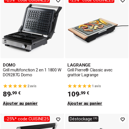
-25%* code CUISINE25
-25%* code CUISINE25
DOMO
LAGRANGE
Grill multifonction 2 en 1 1800 W
Grill Pierre® Classic avec
DO9287G Domo
grattoir Lagrange
2 avis
1 avis
89
109
,99 €
,99 €
Ajouter au panier
Ajouter au panier
-25%* code CUISINE25
Déstockage ⁽²⁾