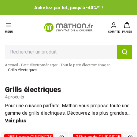
Achetez par lot, jusqu’à -40%*¹ !
MENU
COMPTE
PANIER
Accueil
Petit électroménager
Tout le petit électroménager
Grills électriques
Grills électriques
4 produits
Pour une cuisson parfaite, Mathon vous propose toute une
gamme de grills électriques. Découvrez les plus grandes
marques de de Grills électriques aux meilleurs prix.
Voir plus