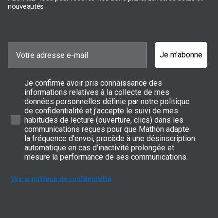
nouveautés
Comment choisir son grill électrique ?
Vous souhaitez délaisser votre barbecue à gaz ou votre barbecue
à charbon au profit d’un appareil plus
polyvalent
? Le grill
Je m'abonne
électrique est fait pour vous. Veillez toutefois à analyser plusieurs
paramètres pour bien choisir votre appareil.
Je confirme avoir pris connaissance des
La taille de la plaque de cuisson
informations relatives à la collecte de mes
données personnelles définie par notre politique
Premier critère à analyser ? La taille de la plaque ou des
de confidentialité et j’accepte le suivi de mes
plaques
de cuisson
. Elle doit être adaptée au
nombre de convives
pour
habitudes de lecture (ouverture, clics) dans les
qui vous souhaitez cuisiner, afin d’éviter de multiplier les tournées
communications reçues pour que Mathon adapte
de cuisson. Plus vos plaques sont grandes, plus vous pourrez
la fréquence d'envoi, procède à une désinscription
cuire d’aliments en une seule fois. Si vous vivez seul ou en couple,
automatique en cas d'inactivité prolongée et
une plaque de cuisson de taille modérée est sans doute
mesure la performance de ses communications.
suffisante. Veillez à bien lire la fiche descriptive de l’appareil que
vous convoitez : certains
grills de contact
peuvent permettre de
cuire sur 2 plaques en même temps une fois ouverts.
Voir la politique de confidentialité
Le type de plaques du grill