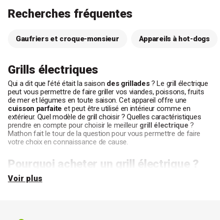
Recherches fréquentes
Gaufriers et croque-monsieur
Appareils à hot-dogs
Grills électriques
Qui a dit que l’été était la saison
des grillades
? Le grill électrique
peut vous permettre de faire griller vos viandes, poissons, fruits
de mer et légumes en toute saison. Cet appareil offre une
cuisson parfaite
et peut être utilisé en intérieur comme en
extérieur. Quel modèle de grill choisir ? Quelles caractéristiques
prendre en compte pour choisir le meilleur
grill électrique
?
Mathon fait le tour de la question pour vous permettre de faire
votre choix en connaissance de cause.
Pourquoi acheter un grill électrique ?
Voir plus
Le grill est un appareil de cuisson semblable au
barbecue
électrique
et à la
plancha
. Il présente toutefois une petite
particularité : le grill électrique peut parfaitement être utilisé en
intérieur comme en extérieur
. Pratique et simple d’utilisation, il