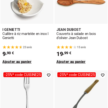
I GENIETTI
JEAN DUBOST
Cuillère à riz martelée en inox I
Couverts à salade en bois
Genietti
d'olivier Jean Dubost
23 avis
15 avis
9
19
,90 €
,99 €
Ajouter au panier
Ajouter au panier
-25%* code CUISINE25
-25%* code CUISINE25