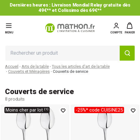
Dernières heures : Livraison Mondial Relay gratuite dès
49€** et Colissimo dès 69€**
MENU
COMPTE
PANIER
Accueil
Arts de la table
Tous les articles d'art de la table
Couverts et Ménagères
Couverts de service
Couverts de service
8 produits
Moins cher par lot ⁽¹⁾
-25%* code CUISINE25