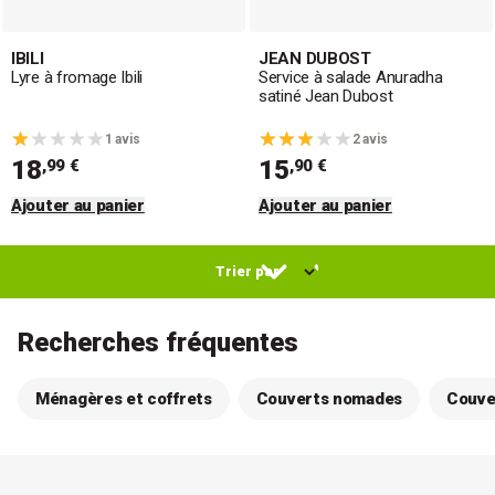
IBILI
JEAN DUBOST
Lyre à fromage Ibili
Service à salade Anuradha
satiné Jean Dubost
1 avis
2 avis
18
15
,99 €
,90 €
Ajouter au panier
Ajouter au panier
Recherches fréquentes
Ménagères et coffrets
Couverts nomades
Couver