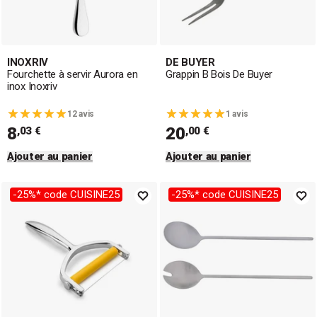
INOXRIV
DE BUYER
Fourchette à servir Aurora en
Grappin B Bois De Buyer
inox Inoxriv
12 avis
1 avis
8
20
,03 €
,00 €
Ajouter au panier
Ajouter au panier
-25%* code CUISINE25
-25%* code CUISINE25