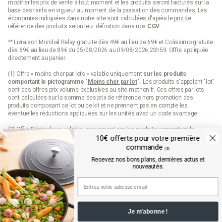
modifier les prix de vente à tout moment et les produits seront facturés sur la
base des tarifs en vigueur au moment de la passation des commandes. Les
économies indiquées dans notre site sont calculées d'après le
prix de
référence
des produits selon leur définition dans nos
CGV
.
** Livraison Mondial Relay gratuite dès 49€ au lieu de 69€ et Colissimo gratuite
dès 69€ au lieu de 89€ du 05/08/2026 au 09/08/2026 23h59. Offre appliquée
directement au panier.
(1) Offre « moins cher par lots » valable uniquement
sur les produits
comportant le pictogramme "
Moins cher par lot
".
Les produits s'appelant "lot"
sont des offres prix volume exclusives au site mathon.fr. Ces offres par lots
sont calculées sur la somme des
prix de référence
hors promotion des
produits composant ce lot ou ce kit et ne prennent pas en compte les
éventuelles réductions appliquées sur les unités avec un code avantage.
(2) Offre Déstockage valable uniquement sur les produits comportant le
pictogramme "Déstockage" jusqu'à épuisement définitif de leur stock.
10€ offerts pour votre première
commande
(3)
(3) 10€ de remise sur votre première commande sur mathon.fr dès 99€
Recevez nos bons plans, dernières actus et
d’achats pour les nouveaux inscrits en saisissant le code qui est envoyé par
nouveautés.
mail. Offre valable sur les produits hors marques Seb, Moulinex et Tefal, hors
produits disposant d'un pictogramme "prix web", hors lots, hors cartes cadeaux
et dès 99€ d'achats hors frais de port.
Conditions détaillées disponibles dans l’email de confirmation d’inscription à la
newsletter.
Je m'abonne !
(4) Offre « Prix web » valable uniquement sur les produits comportant le