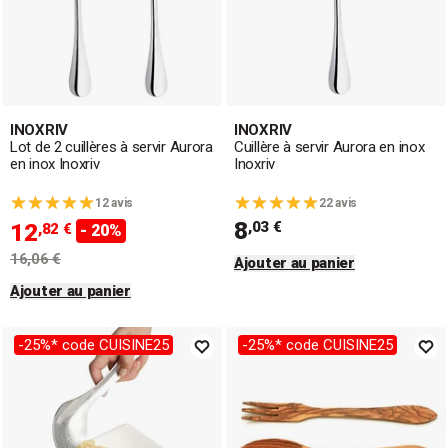
INOXRIV
INOXRIV
Lot de 2 cuillères à servir Aurora
Cuillère à servir Aurora en inox
en inox Inoxriv
Inoxriv
12 avis
22 avis
8
,03 €
12
,82 €
- 20%
16,06 €
Ajouter au panier
Ajouter au panier
-25%* code CUISINE25
-25%* code CUISINE25