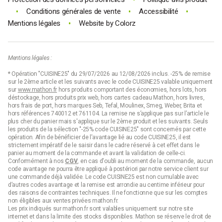
•
•
•
Conditions générales de vente
Accessibilité
•
Mentions légales
Website by
Colorz
Mentions légales :
* Opération "CUISINE25" du 29/07/2026 au 12/08/2026 inclus. -25% de remise
sur le 2ème article et les suivants avec le code CUISINE25 valable uniquement
sur
www.mathon.fr
hors produits comportant des économies, hors lots, hors
déstockage, hors produits prix web, hors cartes cadeau Mathon, hors livres,
hors frais de port, hors marques Seb, Tefal, Moulinex, Smeg, Weber, Brita et
hors références 740012 et 761104. La remise ne s’applique pas sur l’article le
plus cher du panier mais s'applique sur le 2ème produit et les suivants. Seuls
les produits de la sélection "-25% code CUISINE25" sont concernés par cette
opération. Afin de bénéficier de l'avantage lié au code CUISINE25, il est
strictement impératif de le saisir dans le cadre réservé à cet effet dans le
panier au moment de la commande et avant la validation de celle-ci.
Conformément à nos
CGV
, en cas d'oubli au moment de la commande, aucun
code avantage ne pourra être appliqué à postériori par notre service client sur
une commande déjà validée. Le code CUISINE25 est non cumulable avec
d’autres codes avantage et la remise est arrondie au centime inférieur pour
des raisons de contraintes techniques. Il ne fonctionne que sur les comptes
non éligibles aux ventes privées mathon.fr.
Les prix indiqués sur mathon.fr sont valables uniquement sur notre site
internet et dans la limite des stocks disponibles. Mathon se réserve le droit de