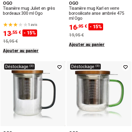
OGO
OGO
Tisanière mug Juliet en grès
Tisanière mug Karl en verre
bordeaux 300 ml Ogo
borosilicate anse ambrée 475
ml Ogo
1 avis
16
,95 €
- 15%
13
,55 €
- 15%
19,95 €
15,95 €
Ajouter au panier
Ajouter au panier
Déstockage ⁽²⁾
Déstockage ⁽²⁾