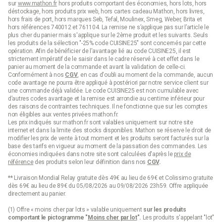
sur
www.mathon.fr
hors produits comportant des économies, hors lots, hors
déstockage, hors produits prix web, hors cartes cadeau Mathon, hors livres,
hors frais de port, hors marques Seb, Tefal, Moulinex, Smeg, Weber, Brita et
hors références 740012 et 761104. La remise ne s’applique pas sur l’article le
plus cher du panier mais s'applique sur le 2ème produit et les suivants. Seuls
les produits de la sélection "-25% code CUISINE25" sont concernés par cette
opération. Afin de bénéficier de l'avantage lié au code CUISINE25, il est
strictement impératif de le saisir dans le cadre réservé à cet effet dans le
panier au moment de la commande et avant la validation de celle-ci.
Conformément à nos
CGV
, en cas d'oubli au moment de la commande, aucun
code avantage ne pourra être appliqué à postériori par notre service client sur
une commande déjà validée. Le code CUISINE25 est non cumulable avec
d’autres codes avantage et la remise est arrondie au centime inférieur pour
des raisons de contraintes techniques. Il ne fonctionne que sur les comptes
non éligibles aux ventes privées mathon.fr.
Les prix indiqués sur mathon.fr sont valables uniquement sur notre site
internet et dans la limite des stocks disponibles. Mathon se réserve le droit de
modifier les prix de vente à tout moment et les produits seront facturés sur la
base des tarifs en vigueur au moment de la passation des commandes. Les
économies indiquées dans notre site sont calculées d'après le
prix de
référence
des produits selon leur définition dans nos
CGV
.
** Livraison Mondial Relay gratuite dès 49€ au lieu de 69€ et Colissimo gratuite
dès 69€ au lieu de 89€ du 05/08/2026 au 09/08/2026 23h59. Offre appliquée
directement au panier.
(1) Offre « moins cher par lots » valable uniquement
sur les produits
comportant le pictogramme "
Moins cher par lot
".
Les produits s'appelant "lot"