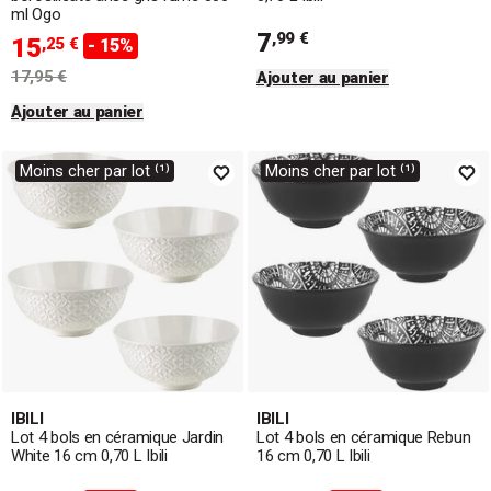
ml Ogo
7
,99 €
15
,25 €
- 15%
17,95 €
Ajouter au panier
Ajouter au panier
Moins cher par lot ⁽¹⁾
Moins cher par lot ⁽¹⁾
IBILI
IBILI
Lot 4 bols en céramique Jardin
Lot 4 bols en céramique Rebun
White 16 cm 0,70 L Ibili
16 cm 0,70 L Ibili