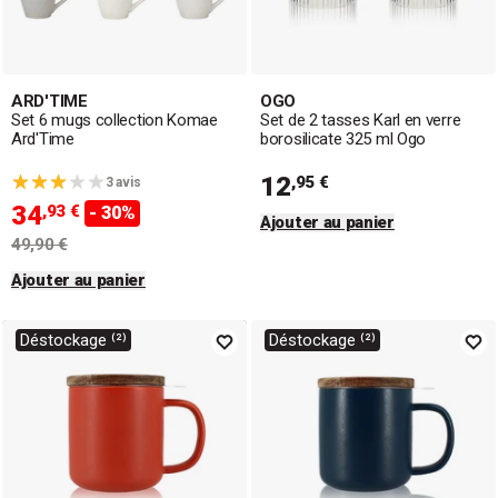
ARD'TIME
OGO
Set 6 mugs collection Komae
Set de 2 tasses Karl en verre
Ard'Time
borosilicate 325 ml Ogo
12
,95 €
3 avis
34
,93 €
- 30%
Ajouter au panier
49,90 €
Ajouter au panier
Déstockage ⁽²⁾
Déstockage ⁽²⁾