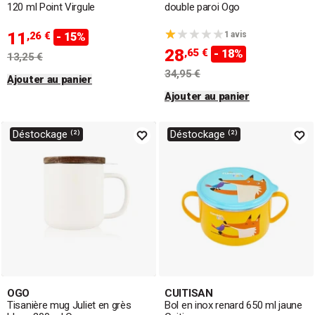
120 ml Point Virgule
double paroi Ogo
11
,26 €
1 avis
- 15%
28
,65 €
- 18%
13,25 €
34,95 €
Ajouter au panier
Ajouter au panier
Déstockage ⁽²⁾
Déstockage ⁽²⁾
OGO
CUITISAN
Tisanière mug Juliet en grès
Bol en inox renard 650 ml jaune