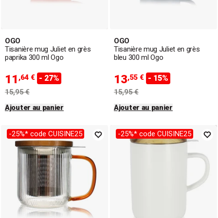
OGO
OGO
Tisanière mug Juliet en grès
Tisanière mug Juliet en grès
paprika 300 ml Ogo
bleu 300 ml Ogo
11
13
,64 €
,55 €
- 27%
- 15%
15,95 €
15,95 €
Ajouter au panier
Ajouter au panier
-25%* code CUISINE25
-25%* code CUISINE25