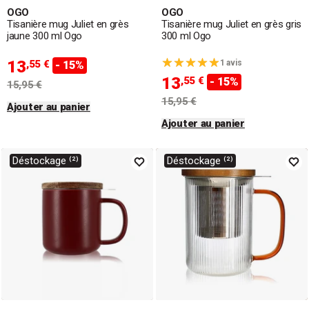
OGO
OGO
Tisanière mug Juliet en grès
Tisanière mug Juliet en grès gris
jaune 300 ml Ogo
300 ml Ogo
13
,55 €
1 avis
- 15%
13
,55 €
- 15%
15,95 €
15,95 €
Ajouter au panier
Ajouter au panier
Déstockage ⁽²⁾
Déstockage ⁽²⁾