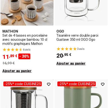
MATHON
OGO
Set de 4 tasses en porcelaine
Tisanière verre double paroi
avec soucoupe bambou 10 cl
Gustave 350 ml OGO Ogo
motifs graphiques Mathon
3 avis
6 avis
20
,95 €
11
,89 €
- 30%
16,99 €
Ajouter au panier
Ajouter au panier
-25%* code CUISINE25
-25%* code CUISINE25