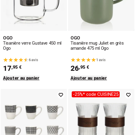
OGO
OGO
Tisanière verre Gustave 450 ml
Tisanière mug Juliet en grès
Ogo
amande 475 ml Ogo
6 avis
1 avis
17
26
,95 €
,95 €
Ajouter au panier
Ajouter au panier
-25%* code CUISINE25