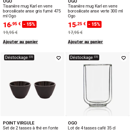
OGO
OGO
Tisanière mug Karl en verre
Tisanière mug Karl en verre
borosilicate anse gris fumé 475
borosilicate anse verte 300 ml
ml Ogo
Ogo
16
15
,95 €
,25 €
- 15%
- 15%
19,95 €
17,95 €
Ajouter au panier
Ajouter au panier
Déstockage ⁽²⁾
Déstockage ⁽²⁾
POINT VIRGULE
OGO
Set de 2 tasses à thé en fonte
Lot de 4 tasses café 35 cl