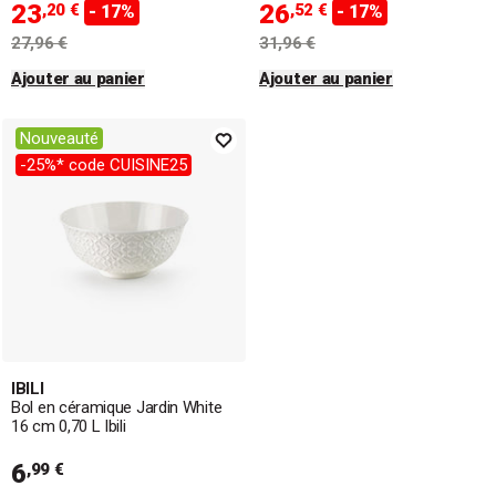
23
26
,20 €
,52 €
- 17%
- 17%
27,96 €
31,96 €
Ajouter au panier
Ajouter au panier
Nouveauté
-25%* code CUISINE25
IBILI
Bol en céramique Jardin White
16 cm 0,70 L Ibili
6
,99 €