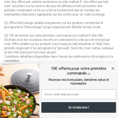
sont des offres prix volume exclusives au site mathon.fr. Ces offres par lots
sont calculées sur la somme des
prix de référence
hors promotion des
produits composant ce lot ou ce kit et ne prennent pas en compte les
éventuelles réductions appliquées sur les unités avec un code avantage.
(2) Offre Déstockage valable uniquement sur les produits comportant le
pictogramme "Déstockage" jusqu'à épuisement définitif de leur stock.
(3) 10€ de remise sur votre première commande sur mathon.fr dès 99€
d’achats pour les nouveaux inscrits en saisissant le code qui est envoyé par
mail. Offre valable sur les produits hors marques Seb, Moulinex et Tefal, hors
produits disposant d'un pictogramme "prix web", hors lots, hors cartes cadeaux
et dès 99€ d'achats hors frais de port.
Conditions détaillées disponibles dans l’email de confirmation d’inscription à la
newsletter.
10€ offerts pour votre première
(4) Offre « Prix web » valable uniquement sur les produits comportant le
commande
pictogramme "prix web". Les produits indiqués "prix web" sont des offres
(3)
exclusives au site mathon.fr. Offre non applicable en magasin ou en catalogue.
Recevez nos bons plans, dernières actus et
nouveautés.
Mathon.fr est membre de la FEVAD (fédération du e-commerce et de la vente à
distance)
Je m'abonne !