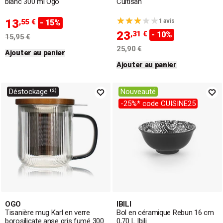
blanc 300 ml Ogo
Cuitisan
13
,55 €
1 avis
- 15%
23
,31 €
- 10%
15,95 €
25,90 €
Ajouter au panier
Ajouter au panier
Déstockage ⁽²⁾
Nouveauté
-25%* code CUISINE25
OGO
IBILI
Tisanière mug Karl en verre
Bol en céramique Rebun 16 cm
borosilicate anse gris fumé 300
0,70 L Ibili