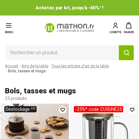
Achetez par lot, jusqu’à -40%¹ !
MENU
COMPTE
PANIER
Accueil
Arts de la table
Tous les articles d'art de la table
Bols, tasses et mugs
Bols, tasses et mugs
25 produits
Déstockage ⁽²⁾
-25%* code CUISINE25