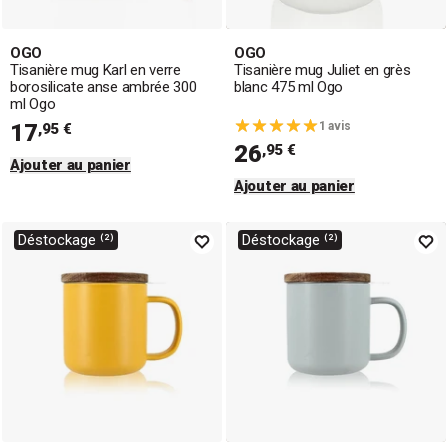
OGO
OGO
Tisanière mug Karl en verre
Tisanière mug Juliet en grès
borosilicate anse ambrée 300
blanc 475 ml Ogo
ml Ogo
17
1 avis
,95 €
26
,95 €
Ajouter au panier
Ajouter au panier
Déstockage ⁽²⁾
Déstockage ⁽²⁾