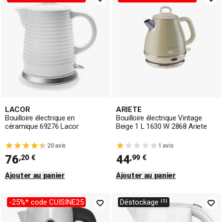
LACOR
ARIETE
Bouilloire électrique en
Bouilloire électrique Vintage
céramique 69276 Lacor
Beige 1 L 1630 W 2868 Ariete
20 avis
1 avis
76
44
,20 €
,99 €
Ajouter au panier
Ajouter au panier
-25%* code CUISINE25
Déstockage ⁽²⁾