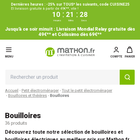
Dernières heures : -25% sur TOUS* les suivants, code CUISINE25
Et livraison gratuite à partir de 49€**, vite !
:
:
10
21
27
Heures
Mins
Secs
Jusqu'à ce soir minuit : Livraison Mondial Relay gratuite dès
49€** et Colissimo dès 69€**
MENU
COMPTE
PANIER
Accueil
Petit électroménager
Tout le petit électroménager
Bouilloires et théières
Bouilloires
Bouilloires
36 produits
Découvrez toute notre sélection de bouilloires et
bouilloires électriques
au meilleur prix sur Mathon.fr.