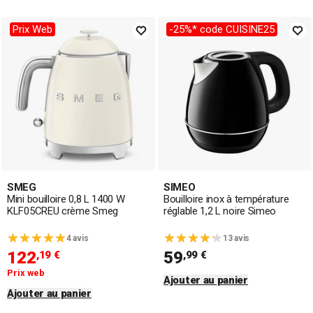
Prix Web
-25%* code CUISINE25
SMEG
SIMEO
Mini bouilloire 0,8 L 1400 W
Bouilloire inox à température
KLF05CREU crème Smeg
réglable 1,2 L noire Simeo
4 avis
13 avis
122
59
,19 €
,99 €
Prix web
Ajouter au panier
Ajouter au panier