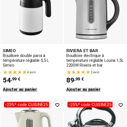
SIMEO
RIVIERA ET BAR
Bouilloire double paroi à
Bouilloire électrique à
température réglable 0,5 L
température réglable Louna 1,5L
Simeo
2200W Riviera et bar
4 avis
2 avis
54
89
,99 €
,99 €
Ajouter au panier
Ajouter au panier
-25%* code CUISINE25
-25%* code CUISINE25