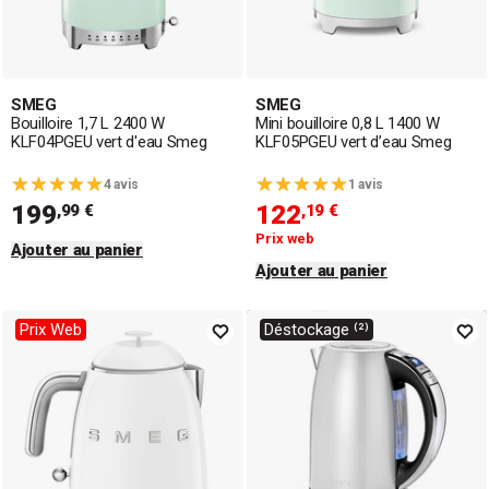
SMEG
SMEG
Bouilloire 1,7 L 2400 W
Mini bouilloire 0,8 L 1400 W
KLF04PGEU vert d'eau Smeg
KLF05PGEU vert d’eau Smeg
4 avis
1 avis
199
122
,99 €
,19 €
Prix web
Ajouter au panier
Ajouter au panier
Prix Web
Déstockage ⁽²⁾