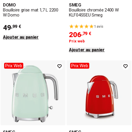
DOMO
SMEG
Bouilloire grise mat 1,7 L 2200
Bouilloire chromée 2400 W
W Domo
KLF04SSEU Smeg
49
,99 €
1 avis
206
,79 €
Ajouter au panier
Prix web
Ajouter au panier
Prix Web
Prix Web