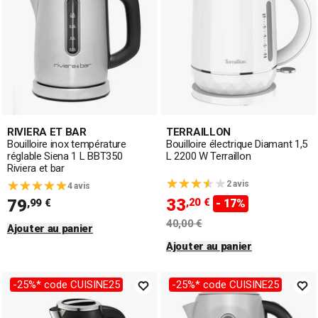
RIVIERA ET BAR
TERRAILLON
Bouilloire inox température
Bouilloire électrique Diamant 1,5
réglable Siena 1 L BBT350
L 2200 W Terraillon
Riviera et bar
2 avis
4 avis
33
79
,20 €
,99 €
- 17%
40,00 €
Ajouter au panier
Ajouter au panier
-25%* code CUISINE25
-25%* code CUISINE25