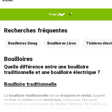
Recherches fréquentes
Bouilloires Smeg
Bouilloires Livoo
Théières élect
Bouilloires
Quelle différence entre une bouilloire
traditionnelle et une bouilloire électrique ?
Bouilloire traditionnelle
La
bouilloire traditionnelle
est un
récipient en métal
, souvent
en
inox
, en
cuivre
ou en
aluminium
, conçu pour être posé
directement sur une
source de chaleur externe
. Elle s’utilise sur
une
plaque de cuisson
(gaz, électrique ou induction) ou