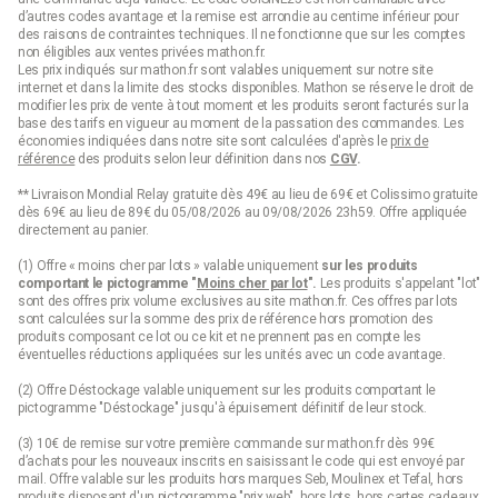
d’autres codes avantage et la remise est arrondie au centime inférieur pour
des raisons de contraintes techniques. Il ne fonctionne que sur les comptes
La température réglable pour plus de
non éligibles aux ventes privées mathon.fr.
flexibilité
Les prix indiqués sur mathon.fr sont valables uniquement sur notre site
internet et dans la limite des stocks disponibles. Mathon se réserve le droit de
modifier les prix de vente à tout moment et les produits seront facturés sur la
Les
bouilloires à température réglable
se démarquent par leur
base des tarifs en vigueur au moment de la passation des commandes. Les
polyvalence
. Elles permettent de chauffer l’eau à la
température
économies indiquées dans notre site sont calculées d'après le
prix de
référence
des produits selon leur définition dans nos
CGV
.
exacte souhaitée
, offrant ainsi un contrôle précis adapté à
chaque boisson chaude. Cette fonctionnalité est particulièrement
** Livraison Mondial Relay gratuite dès 49€ au lieu de 69€ et Colissimo gratuite
prisée des
amateurs de thé
, car chaque variété nécessite une
dès 69€ au lieu de 89€ du 05/08/2026 au 09/08/2026 23h59. Offre appliquée
température d’infusion spécifique : par exemple, les
thés verts
directement au panier.
s’infusent idéalement entre
75 et 80°C
, tandis que les
thés noirs
demandent une eau plus chaude, autour de
85 à 90°C
. Ce réglage
(1) Offre « moins cher par lots » valable uniquement
sur les produits
évite de brûler les feuilles de thé délicates et garantit des arômes
comportant le pictogramme "
Moins cher par lot
".
Les produits s'appelant "lot"
optimaux à chaque tasse.
sont des offres prix volume exclusives au site mathon.fr. Ces offres par lots
sont calculées sur la somme des
prix de référence
hors promotion des
La fonction sans fil, pour plus de liberté
produits composant ce lot ou ce kit et ne prennent pas en compte les
éventuelles réductions appliquées sur les unités avec un code avantage.
Autre atout pratique : la
bouilloire sans fil
. Elle est composée
(2) Offre Déstockage valable uniquement sur les produits comportant le
d’un récipient détachable et d’un
socle électrique
indépendant,
pictogramme "Déstockage" jusqu'à épuisement définitif de leur stock.
permettant une
rotation à 360°
et une manipulation aisée. Ce
système offre une
mobilité maximale
lors du service, que ce soit
(3) 10€ de remise sur votre première commande sur mathon.fr dès 99€
pour remplir une théière, préparer un café filtre ou simplement
d’achats pour les nouveaux inscrits en saisissant le code qui est envoyé par
verser de l’eau chaude. Plus besoin de lutter avec un câble gênant
mail. Offre valable sur les produits hors marques Seb, Moulinex et Tefal, hors
produits disposant d'un pictogramme "prix web", hors lots, hors cartes cadeaux