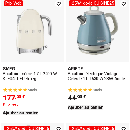
Prix Web
-25%* code CUISINE25
SMEG
ARIETE
Bouilloire crème 1,7 L 2400 W
Bouilloire électrique Vintage
KLF04CREU Smeg
Celeste 1 L 1630 W 2868 Ariete
6 avis
3 avis
177
44
,99 €
,99 €
Prix web
Ajouter au panier
Ajouter au panier
-25%* code CUISINE25
-25%* code CUISINE25