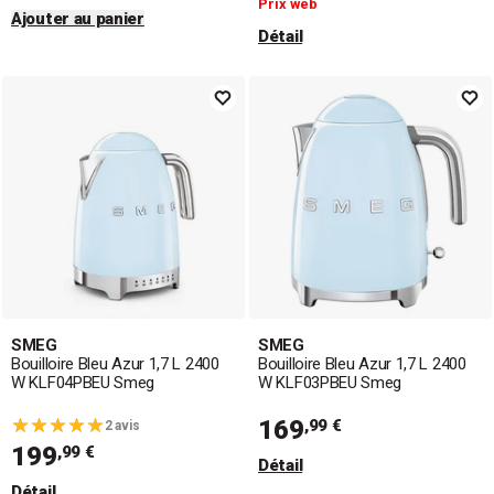
Prix web
Ajouter au panier
Détail
SMEG
SMEG
Bouilloire Bleu Azur 1,7 L 2400
Bouilloire Bleu Azur 1,7 L 2400
W KLF04PBEU Smeg
W KLF03PBEU Smeg
169
,99 €
2 avis
199
,99 €
Détail
Détail