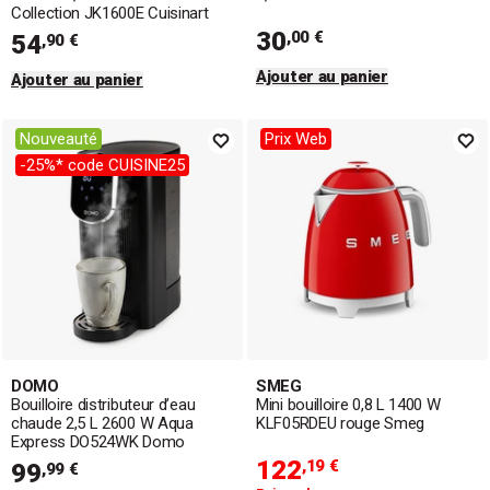
Collection JK1600E Cuisinart
30
,00 €
54
,90 €
Ajouter au panier
Ajouter au panier
Nouveauté
Prix Web
-25%* code CUISINE25
DOMO
SMEG
Bouilloire distributeur d’eau
Mini bouilloire 0,8 L 1400 W
chaude 2,5 L 2600 W Aqua
KLF05RDEU rouge Smeg
Express DO524WK Domo
122
,19 €
99
,99 €