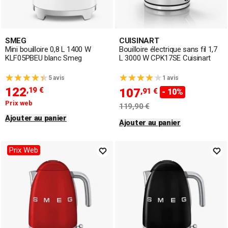
SMEG
CUISINART
Mini bouilloire 0,8 L 1400 W
Bouilloire électrique sans fil 1,7
KLF05PBEU blanc Smeg
L 3000 W CPK17SE Cuisinart
5 avis
1 avis
122
,19 €
107
,91 €
- 10%
Prix web
119,90 €
Ajouter au panier
Ajouter au panier
Prix Web