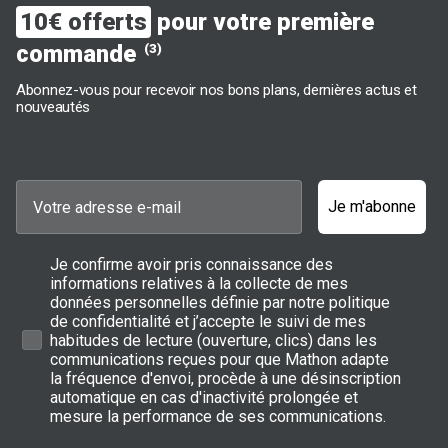
Quelle bouilloire choisir sur Mathon.fr et pour
10€ offerts
pour votre première
quelle type de consommation ?
commande
(3)
Si vous êtes un grand consommateur de thé, nous vous
Abonnez-vous pour recevoir nos bons plans, dernières actus et
conseillons d'opter pour une bouilloire avec
température
nouveautés
réglable
pour respecter les températures d'infusion idéales. Et si
vous utilisez fréquemment la bouilloire, une
grande capacité
sera plus adaptée. Pour les petits espaces ou si vous souhaitez
l'emporter en voyage, choisissez une mini bouilloire. Aussi, si vous
aimez les designs modernes, une bouilloire
transparente
ou
noire
peut être un très bon choix.
Je m'abonne
Comment choisir votre bouilloire
traditionnelle ?
Je confirme avoir pris connaissance des
informations relatives à la collecte de mes
données personnelles définie par notre politique
Pour bien choisir votre
bouilloire traditionnelle
, commencez par
de confidentialité et j’accepte le suivi de mes
le matériau : l’
inox
est robuste et facile à entretenir, l’
acier
émaillé
habitudes de lecture (ouverture, clics) dans les
apporte une touche décorative, et le
cuivre
offre une
excellente conduction thermique. Déterminez la
capacité
adaptée
communications reçues pour que Mathon adapte
à vos besoins, de 0,7 à plus de 2 litres. Vérifiez la
compatibilité
la fréquence d'envoi, procède à une désinscription
avec votre plaque de cuisson (gaz, induction, vitrocéramique) et
automatique en cas d'inactivité prolongée et
privilégiez un modèle avec
poignée isolante
,
bec verseur
mesure la performance de ses communications.
précis
et, si possible, un
sifflet
pour signaler l’ébullition. Enfin,
optez pour des matériaux résistants au calcaire et faciles à