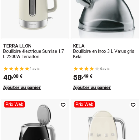
TERRAILLON
KELA
Bouilloire électrique Sunrise 1,7
Bouilloire en inox 3 L Varus gris
L 2200W Terraillon
Kela
1 avis
4 avis
40
58
,00 €
,49 €
Ajouter au panier
Ajouter au panier
Prix Web
Prix Web