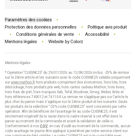
Code promo Mathon
dans toutes les cuisines, qu’elles soient modernes, scandinaves
ou plus traditionnelles. Leur transparence met en valeur la pureté
de l’eau et ajoute une touche design à votre plan de travail. Un
choix qui séduit les amateurs de
bouilloires design
comme les
•
Paramètres des cookies
passionnés de thé.
•
Protection des données personnelles
Politique avis produit
•
•
•
Conditions générales de vente
Accessibilité
Bouilloire noire
•
Mentions légales
Website by
Colorz
Les
bouilloires noires
apportent une touche
moderne
et
élégante
à la cuisine, s’adaptant facilement à de nombreux styles
d’intérieur, qu’ils soient contemporains, industriels ou minimalistes.
Mentions légales :
Disponibles en
inox
, en
plastique haut de gamme
ou en
verre
teinté
, elles offrent un large choix de finitions pour s’harmoniser
* Opération "CUISINE25" du 29/07/2026 au 12/08/2026 inclus. -25% de remise
avec votre plan de travail.
sur le 2ème article et les suivants avec le code CUISINE25 valable uniquement
sur
www.mathon.fr
hors produits comportant des économies, hors lots, hors
Pratiques et performantes, certaines
bouilloires électriques
déstockage, hors produits prix web, hors cartes cadeau Mathon, hors livres,
noires
sont équipées de fonctionnalités avancées comme une
hors frais de port, hors marques Seb, Tefal, Moulinex, Smeg, Weber, Brita et
base rotative à 360°
, idéale pour les droitiers comme pour les
hors références 740012 et 761104. La remise ne s’applique pas sur l’article le
gauchers, ou encore un
filtre anticalcaire intégré
pour préserver
plus cher du panier mais s'applique sur le 2ème produit et les suivants. Seuls
la pureté de l’eau et prolonger la durée de vie de l’appareil. Alliant
les produits de la sélection "-25% code CUISINE25" sont concernés par cette
design
et
fonctionnalité
, la
bouilloire noire
est un choix parfait
opération. Afin de bénéficier de l'avantage lié au code CUISINE25, il est
pour ceux qui veulent un appareil à la fois stylé et performant.
strictement impératif de le saisir dans le cadre réservé à cet effet dans le
panier au moment de la commande et avant la validation de celle-ci.
Conformément à nos
CGV
, en cas d'oubli au moment de la commande, aucun
Fonctionnalités des bouilloires : température
code avantage ne pourra être appliqué à postériori par notre service client sur
réglable, sans fil et maintien au chaud
une commande déjà validée. Le code CUISINE25 est non cumulable avec