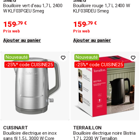
SMEG
SMEG
Bouilloire vert d’eau 1,7 L 2400
Bouilloire rouge 1,7 L 2400 W
W KLF03PGEU Smeg
KLF03RDEU Smeg
159
159
,79 €
,79 €
Prix web
Prix web
Ajouter au panier
Ajouter au panier
Nouveauté
Nouveauté
-25%* code CUISINE25
-25%* code CUISINE25
CUISINART
TERRAILLON
Bouilloire électrique en inox
Bouilloire électrique noire Bistria
sans fil 1,5 L 3000 W Core
1,7 L 2200 W Terraillon