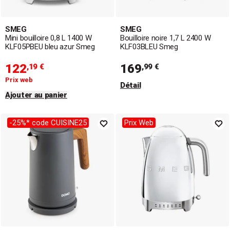
SMEG
SMEG
Mini bouilloire 0,8 L 1400 W
Bouilloire noire 1,7 L 2400 W
KLF05PBEU bleu azur Smeg
KLF03BLEU Smeg
122
169
,19 €
,99 €
Prix web
Détail
Ajouter au panier
-25%* code CUISINE25
Prix Web