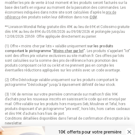
modifier les prix de vente à tout moment et les produits seront facturés sur la
base des tarifs en vigueur au moment de la passation des commandes. Les
économies indiquées dans notre site sont calculées d'après le
prix de
référence
des produits selon leur définition dans nos
CGV
.
** Livraison Mondial Relay gratuite dès 49€ au lieu de 69€ et Colissimo gratuite
dès 69€ au lieu de 89€ du 05/08/2026 au 09/08/2026 et prolongée jusqu’au
12/08/2026 23h59. Offre appliquée directement au panier.
(1) Offre « moins cher par lots » valable uniquement
sur les produits
comportant le pictogramme "
Moins cher par lot
".
Les produits s'appelant "lot"
sont des offres prix volume exclusives au site mathon.fr. Ces offres par lots
sont calculées sur la somme des
prix de référence
hors promotion des
produits composant ce lot ou ce kit et ne prennent pas en compte les
éventuelles réductions appliquées sur les unités avec un code avantage.
(2) Offre Déstockage valable uniquement sur les produits comportant le
pictogramme "Déstockage" jusqu'à épuisement définitif de leur stock.
(3) 10€ de remise sur votre première commande sur mathon.fr dès 99€
d’achats pour les nouveaux inscrits en saisissant le code qui est envoyé par
mail. Offre valable sur les produits hors marques Seb, Moulinex et Tefal, hors
produits disposant d'un pictogramme "prix web", hors lots, hors cartes cadeaux
et dès 99€ d'achats hors frais de port.
Conditions détaillées disponibles dans l’email de confirmation d’inscription à la
newsletter.
10€ offerts pour votre première
(4) Offre « Prix web » valable uniquement sur les produits comportant le