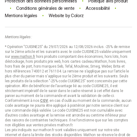
•
Protection des données personnelles
Politique avis produit
•
•
•
Conditions générales de vente
Accessibilité
•
Mentions légales
Website by
Colorz
Mentions légales :
* Opération "CUISINE25" du 29/07/2026 au 12/08/2026 inclus. -25% de remise
sur le 2ème article et les suivants avec le code CUISINE25 valable uniquement
sur
www.mathon.fr
hors produits comportant des économies, hors lots, hors
déstockage, hors produits prix web, hors cartes cadeau Mathon, hors livres,
hors frais de port, hors marques Seb, Tefal, Moulinex, Smeg, Weber, Brita et
hors références 740012 et 761104. La remise ne s’applique pas sur l’article le
plus cher du panier mais s'applique sur le 2ème produit et les suivants. Seuls
les produits de la sélection "-25% code CUISINE25" sont concernés par cette
opération. Afin de bénéficier de l'avantage lié au code CUISINE25, il est
strictement impératif de le saisir dans le cadre réservé à cet effet dans le
panier au moment de la commande et avant la validation de celle-ci.
Conformément à nos
CGV
, en cas d'oubli au moment de la commande, aucun
code avantage ne pourra être appliqué à postériori par notre service client sur
une commande déjà validée. Le code CUISINE25 est non cumulable avec
d’autres codes avantage et la remise est arrondie au centime inférieur pour
des raisons de contraintes techniques. Il ne fonctionne que sur les comptes
non éligibles aux ventes privées mathon.fr.
Les prix indiqués sur mathon.fr sont valables uniquement sur notre site
internet et dans la limite des stocks disponibles. Mathon se réserve le droit de