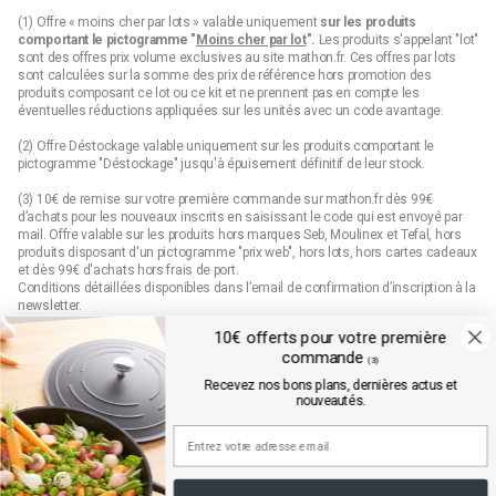
(1) Offre « moins cher par lots » valable uniquement
sur les produits
comportant le pictogramme "
Moins cher par lot
".
Les produits s'appelant "lot"
sont des offres prix volume exclusives au site mathon.fr. Ces offres par lots
sont calculées sur la somme des
prix de référence
hors promotion des
produits composant ce lot ou ce kit et ne prennent pas en compte les
éventuelles réductions appliquées sur les unités avec un code avantage.
(2) Offre Déstockage valable uniquement sur les produits comportant le
pictogramme "Déstockage" jusqu'à épuisement définitif de leur stock.
(3) 10€ de remise sur votre première commande sur mathon.fr dès 99€
d’achats pour les nouveaux inscrits en saisissant le code qui est envoyé par
mail. Offre valable sur les produits hors marques Seb, Moulinex et Tefal, hors
produits disposant d'un pictogramme "prix web", hors lots, hors cartes cadeaux
et dès 99€ d'achats hors frais de port.
Conditions détaillées disponibles dans l’email de confirmation d’inscription à la
newsletter.
10€ offerts pour votre première
(4) Offre « Prix web » valable uniquement sur les produits comportant le
commande
pictogramme "prix web". Les produits indiqués "prix web" sont des offres
(3)
exclusives au site mathon.fr. Offre non applicable en magasin ou en catalogue.
Recevez nos bons plans, dernières actus et
nouveautés.
Mathon.fr est membre de la FEVAD (fédération du e-commerce et de la vente à
distance)