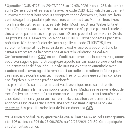
* Opération "CUISINE25" du 29/07/2026 au 12/08/2026 inclus. -25% de remise
sur le 2ème article et les suivants avec le code CUISINE25 valable uniquement
sur
www.mathon.fr
hors produits comportant des économies, hors lots, hors
déstockage, hors produits prix web, hors cartes cadeau Mathon, hors livres,
hors frais de port, hors marques Seb, Tefal, Moulinex, Smeg, Weber, Brita et
hors références 740012 et 761104. La remise ne s’applique pas sur l’article le
plus cher du panier mais s'applique sur le 2ème produit et les suivants. Seuls
les produits de la sélection "-25% code CUISINE25" sont concernés par cette
opération. Afin de bénéficier de l'avantage lié au code CUISINE25, il est
strictement impératif de le saisir dans le cadre réservé à cet effet dans le
panier au moment de la commande et avant la validation de celle-ci.
Conformément à nos
CGV
, en cas d'oubli au moment de la commande, aucun
code avantage ne pourra être appliqué à postériori par notre service client sur
une commande déjà validée. Le code CUISINE25 est non cumulable avec
d’autres codes avantage et la remise est arrondie au centime inférieur pour
des raisons de contraintes techniques. Il ne fonctionne que sur les comptes
non éligibles aux ventes privées mathon.fr.
Les prix indiqués sur mathon.fr sont valables uniquement sur notre site
internet et dans la limite des stocks disponibles. Mathon se réserve le droit de
modifier les prix de vente à tout moment et les produits seront facturés sur la
base des tarifs en vigueur au moment de la passation des commandes. Les
économies indiquées dans notre site sont calculées d'après le
prix de
référence
des produits selon leur définition dans nos
CGV
.
** Livraison Mondial Relay gratuite dès 49€ au lieu de 69€ et Colissimo gratuite
dès 69€ au lieu de 89€ du 05/08/2026 au 09/08/2026 23h59. Offre appliquée
directement au panier.