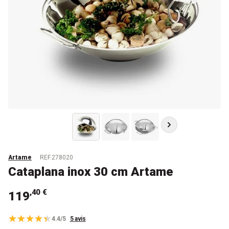
Artame
REF.278020
Cataplana inox 30 cm Artame
,40 €
119
4.4/5
5 avis