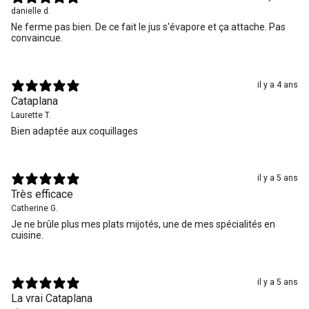
danielle d.
Ne ferme pas bien. De ce fait le jus s'évapore et ça attache. Pas
convaincue.
il y a 4 ans
Cataplana
Laurette T.
Bien adaptée aux coquillages
il y a 5 ans
Très efficace
Catherine G.
Je ne brûle plus mes plats mijotés, une de mes spécialités en
cuisine.
il y a 5 ans
La vrai Cataplana