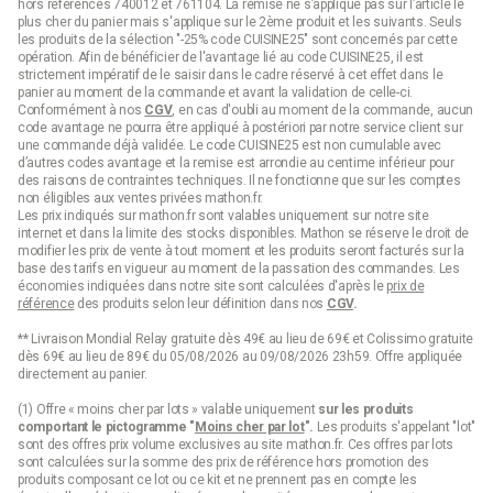
hors références 740012 et 761104. La remise ne s’applique pas sur l’article le
plus cher du panier mais s'applique sur le 2ème produit et les suivants. Seuls
les produits de la sélection "-25% code CUISINE25" sont concernés par cette
opération. Afin de bénéficier de l'avantage lié au code CUISINE25, il est
strictement impératif de le saisir dans le cadre réservé à cet effet dans le
panier au moment de la commande et avant la validation de celle-ci.
Conformément à nos
CGV
, en cas d'oubli au moment de la commande, aucun
code avantage ne pourra être appliqué à postériori par notre service client sur
une commande déjà validée. Le code CUISINE25 est non cumulable avec
d’autres codes avantage et la remise est arrondie au centime inférieur pour
des raisons de contraintes techniques. Il ne fonctionne que sur les comptes
non éligibles aux ventes privées mathon.fr.
Les prix indiqués sur mathon.fr sont valables uniquement sur notre site
internet et dans la limite des stocks disponibles. Mathon se réserve le droit de
modifier les prix de vente à tout moment et les produits seront facturés sur la
base des tarifs en vigueur au moment de la passation des commandes. Les
économies indiquées dans notre site sont calculées d'après le
prix de
référence
des produits selon leur définition dans nos
CGV
.
** Livraison Mondial Relay gratuite dès 49€ au lieu de 69€ et Colissimo gratuite
dès 69€ au lieu de 89€ du 05/08/2026 au 09/08/2026 23h59. Offre appliquée
directement au panier.
(1) Offre « moins cher par lots » valable uniquement
sur les produits
comportant le pictogramme "
Moins cher par lot
".
Les produits s'appelant "lot"
sont des offres prix volume exclusives au site mathon.fr. Ces offres par lots
sont calculées sur la somme des
prix de référence
hors promotion des
produits composant ce lot ou ce kit et ne prennent pas en compte les