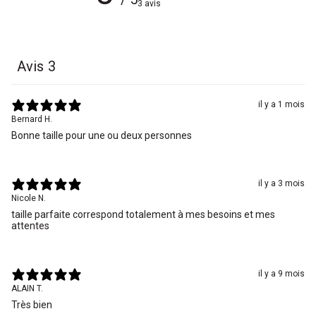
3 avis
Avis
3
il y a 1 mois
Bernard H.
Bonne taille pour une ou deux personnes
il y a 3 mois
Nicole N.
taille parfaite correspond totalement à mes besoins et mes
attentes
il y a 9 mois
ALAIN T.
Très bien