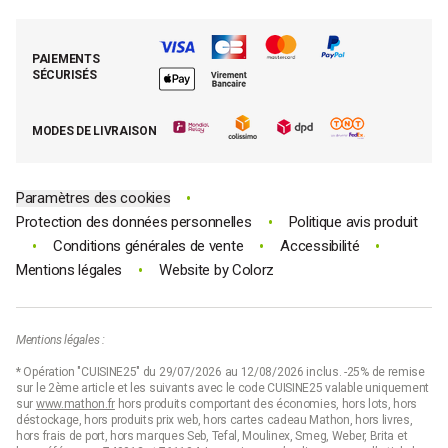
Foire aux questions (FAQ)
Mes commandes
Cuisson tout inox
Espace presse
Contacter le SAV
Retrouver (ou activer) mon compte client
Nos best-sellers pâtisserie
Mathon BtoB
Demande de rétractation
PAIEMENTS
Moins cher par lot
La presse parle de Mathon
SÉCURISÉS
Tous nos bons plans
E-cartes cadeau Mathon
MODES DE LIVRAISON
Code promo Mathon
•
Paramètres des cookies
•
Protection des données personnelles
Politique avis produit
•
•
•
Conditions générales de vente
Accessibilité
•
Mentions légales
Website by
Colorz
Mentions légales :
* Opération "CUISINE25" du 29/07/2026 au 12/08/2026 inclus. -25% de remise
sur le 2ème article et les suivants avec le code CUISINE25 valable uniquement
sur
www.mathon.fr
hors produits comportant des économies, hors lots, hors
déstockage, hors produits prix web, hors cartes cadeau Mathon, hors livres,
hors frais de port, hors marques Seb, Tefal, Moulinex, Smeg, Weber, Brita et