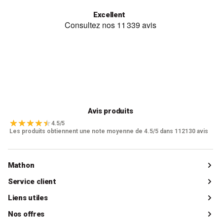
Excellent
Avis produits
4.5/5
Les produits obtiennent une note moyenne de 4.5/5 dans 112130 avis
Mathon
Qui sommes-nous ?
Service client
Catalogue
Livraisons
Liens utiles
Guides d'achat
Paiements
Mon compte client
Nos offres
La boutique de Saint-Marcellin