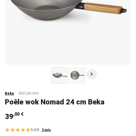
Beka
REF.281009
Poêle wok Nomad 24 cm Beka
,00 €
39
5.0/5
3 avis