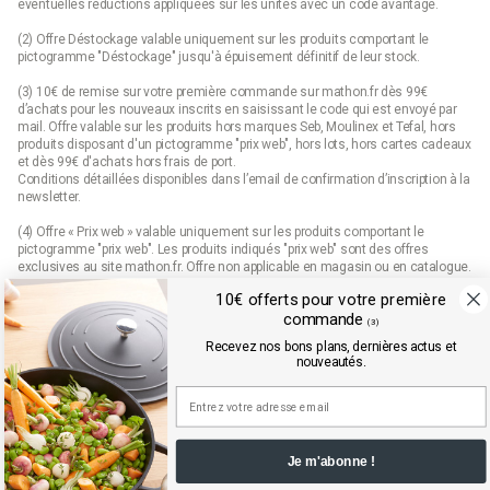
éventuelles réductions appliquées sur les unités avec un code avantage.
(2) Offre Déstockage valable uniquement sur les produits comportant le
pictogramme "Déstockage" jusqu'à épuisement définitif de leur stock.
(3) 10€ de remise sur votre première commande sur mathon.fr dès 99€
d’achats pour les nouveaux inscrits en saisissant le code qui est envoyé par
mail. Offre valable sur les produits hors marques Seb, Moulinex et Tefal, hors
produits disposant d'un pictogramme "prix web", hors lots, hors cartes cadeaux
et dès 99€ d'achats hors frais de port.
Conditions détaillées disponibles dans l’email de confirmation d’inscription à la
newsletter.
(4) Offre « Prix web » valable uniquement sur les produits comportant le
pictogramme "prix web". Les produits indiqués "prix web" sont des offres
exclusives au site mathon.fr. Offre non applicable en magasin ou en catalogue.
10€ offerts pour votre première
commande
(3)
Mathon.fr est membre de la FEVAD (fédération du e-commerce et de la vente à
Recevez nos bons plans, dernières actus et
distance)
nouveautés.
Je m'abonne !