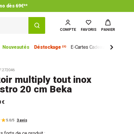
imo dès 69€**
COMPTE
FAVORIS
PANIER
Nouveautés
Déstockage ⁽²⁾
E-Cartes Cadeau
Marques
F.272046
oir multiply tout inox
stro 20 cm Beka
0 €
5.0/5
3 avis
s forts de ce produit :