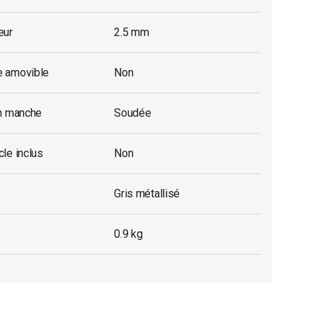
eur
2.5 mm
 amovible
Non
on manche
Soudée
le inclus
Non
Gris métallisé
0.9 kg