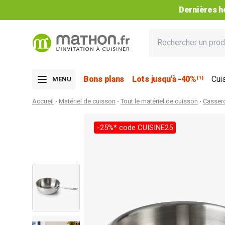
Dernières he
Bons plans
Lots jusqu'à -40%⁽¹⁾
Cui
MENU
Accueil
Matériel de cuisson
Tout le matériel de cuisson
Casser
-25%* code CUISINE25