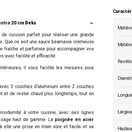
Caractér
aestro 20 cm Beka
Matièr
e de cuisson parfait pour réaliser une grande
es. Que ce soit une sauce béarnaise crémeuse
Matièr
ate fraîche et parfumée pour accompagner vos
 avec facilité et efficacité.
Revête
térieures, il vous facilite les mesures pour
Diamèt
, avec 3 couches d'aluminium entre 2 couches
t et de rester chaud plus longtemps, tout en
Longue
Largeu
modernité à votre cuisine, avec ses lignes
lissage haut de gamme. La
poignée en acier
à elle une prise en main sûre et facile et se
Hauteu