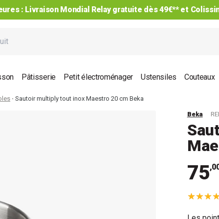
ures : Livraison Mondial Relay gratuite dès 49€** et Coliss
sson
Pâtisserie
Petit électroménager
Ustensiles
Couteaux
oles
Sautoir multiply tout inox Maestro 20 cm Beka
Beka
RE
Saut
Mae
75
,0
Les point