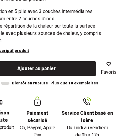
ion en 5 plis avec 3 couches intermédiaires
um entre 2 couches d'inox
e répartition de la chaleur sur toute la surface
e avec plusieurs sources de chaleur, y compris
n
scriptif produit
Ajouter au panier
Favoris
Bientôt en rupture
Plus que 10 exemplaires
ison
Paiement
Service Client basé en
uite
sécurisé
Isère
produit
Cb, Paypal, Apple
Du lundi au vendredi
Pay
de 9h à 17h