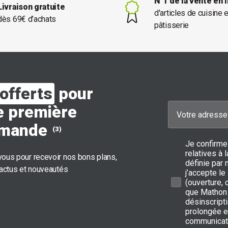
N°1 de la vente en 
Livraison gratuite
d'articles de cuisine 
dès 69€ d’achats
pâtisserie
offerts
pour
e première
mande
(3)
Je confirme
relatives à
ous pour recevoir nos bons plans,
définie par 
 actus et nouveautés
j’accepte le
(ouverture,
que Mathon 
désinscripti
prolongée e
communicat