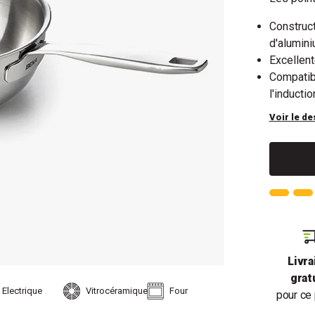
Construct
d'alumini
Excellent
Compatibl
l'inductio
Voir le de
Livra
grat
Electrique
Vitrocéramique
Four
pour ce 