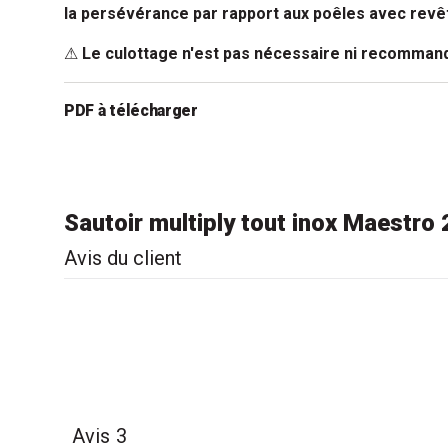
la persévérance par rapport aux poêles avec revê
⚠
Le culottage n'est pas nécessaire ni recommand
PDF à télécharger
- Sautoir multiply tout inox Maestro 20 cm Beka
Sautoir multiply tout inox Maestro
Avis du client
Avis
3