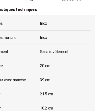
istiques techniques
es
Inox
es manche
Inox
ment
Sans revêtement
re
20 cm
ur avec manche
39 cm
r
21.5 cm
r
10.2 cm