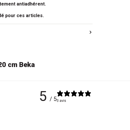
tement antiadhérent.
é pour ces articles.
A télécharger
 20 cm Beka
5
/ 5
3 avis