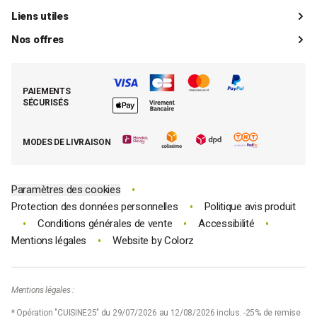
Catalogue
Livraisons
Liens utiles
Guides d'achat
Paiements
Mon compte client
Nos offres
La boutique de Saint-Marcellin
Foire aux questions (FAQ)
Mes commandes
Cuisson tout inox
Espace presse
Contacter le SAV
Retrouver (ou activer) mon compte client
Nos best-sellers pâtisserie
Mathon BtoB
Demande de rétractation
PAIEMENTS
Moins cher par lot
La presse parle de Mathon
SÉCURISÉS
Tous nos bons plans
E-cartes cadeau Mathon
MODES DE LIVRAISON
Code promo Mathon
•
Paramètres des cookies
•
Protection des données personnelles
Politique avis produit
•
•
•
Conditions générales de vente
Accessibilité
•
Mentions légales
Website by
Colorz
Mentions légales :
* Opération "CUISINE25" du 29/07/2026 au 12/08/2026 inclus. -25% de remise