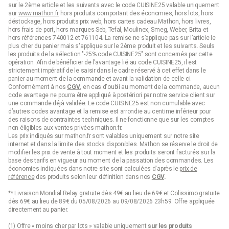
sur le 2ème article et les suivants avec le code CUISINE25 valable uniquement
sur
www.mathon.fr
hors produits comportant des économies, hors lots, hors
déstockage, hors produits prix web, hors cartes cadeau Mathon, hors livres,
hors frais de port, hors marques Seb, Tefal, Moulinex, Smeg, Weber, Brita et
hors références 740012 et 761104. La remise ne s’applique pas sur l’article le
plus cher du panier mais s'applique sur le 2ème produit et les suivants. Seuls
les produits de la sélection "-25% code CUISINE25" sont concernés par cette
opération. Afin de bénéficier de l'avantage lié au code CUISINE25, il est
strictement impératif de le saisir dans le cadre réservé à cet effet dans le
panier au moment de la commande et avant la validation de celle-ci.
Conformément à nos
CGV
, en cas d'oubli au moment de la commande, aucun
code avantage ne pourra être appliqué à postériori par notre service client sur
une commande déjà validée. Le code CUISINE25 est non cumulable avec
d’autres codes avantage et la remise est arrondie au centime inférieur pour
des raisons de contraintes techniques. Il ne fonctionne que sur les comptes
non éligibles aux ventes privées mathon.fr.
Les prix indiqués sur mathon.fr sont valables uniquement sur notre site
internet et dans la limite des stocks disponibles. Mathon se réserve le droit de
modifier les prix de vente à tout moment et les produits seront facturés sur la
base des tarifs en vigueur au moment de la passation des commandes. Les
économies indiquées dans notre site sont calculées d'après le
prix de
référence
des produits selon leur définition dans nos
CGV
.
** Livraison Mondial Relay gratuite dès 49€ au lieu de 69€ et Colissimo gratuite
dès 69€ au lieu de 89€ du 05/08/2026 au 09/08/2026 23h59. Offre appliquée
directement au panier.
(1) Offre « moins cher par lots » valable uniquement
sur les produits