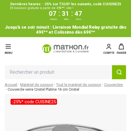
Dernières heures : -25% sur TOUS* les suivants, code CUISINE25
Et livraison gratuite à partir de 49€**, vite !
:
:
07
31
47
Heures
Mins
Secs
Jusqu'à ce soir minuit : Livraison Mondial Relay gratuite dès
49€** et Colissimo dès 69€**
MENU
COMPTE
PANIER
Accueil
Matériel de cuisson
Tout le matériel de cuisson
Couvercles
Couvercle verre Cristel Platine 16 cm Cristel
-25%* code CUISINE25