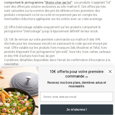
comportant le pictogramme "
Moins cher par lot
".
Les produits s'appelant "lot"
sont des offres prix volume exclusives au site mathon.fr. Ces offres par lots
sont calculées sur la somme des
prix de référence
hors promotion des
produits composant ce lot ou ce kit et ne prennent pas en compte les
éventuelles réductions appliquées sur les unités avec un code avantage.
(2) Offre Déstockage valable uniquement sur les produits comportant le
pictogramme "Déstockage" jusqu'à épuisement définitif de leur stock.
(3) 10€ de remise sur votre première commande sur mathon.fr dès 99€
d’achats pour les nouveaux inscrits en saisissant le code qui est envoyé par
mail. Offre valable sur les produits hors marques Seb, Moulinex et Tefal, hors
produits disposant d'un pictogramme "prix web", hors lots, hors cartes cadeaux
et dès 99€ d'achats hors frais de port.
Conditions détaillées disponibles dans l’email de confirmation d’inscription à la
newsletter.
10€ offerts pour votre première
(4) Offre « Prix web » valable uniquement sur les produits comportant le
commande
pictogramme "prix web". Les produits indiqués "prix web" sont des offres
(3)
exclusives au site mathon.fr. Offre non applicable en magasin ou en catalogue.
Recevez nos bons plans, dernières actus et
nouveautés.
Mathon.fr est membre de la FEVAD (fédération du e-commerce et de la vente à
distance)
Je m'abonne !