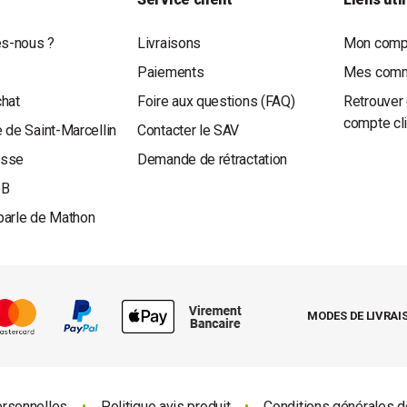
s-nous ?
Livraisons
Mon compt
Paiements
Mes com
chat
Foire aux questions (FAQ)
Retrouver 
compte cl
 de Saint-Marcellin
Contacter le SAV
esse
Demande de rétractation
oB
parle de Mathon
MODES DE LIVRAI
ersonnelles
•
Politique avis produit
•
Conditions générales d