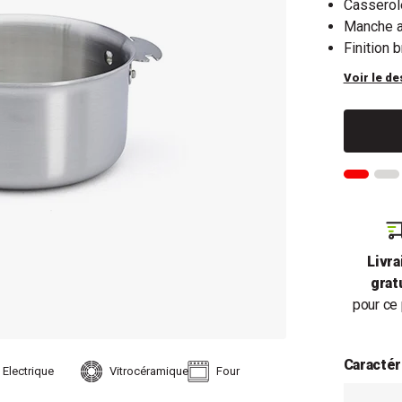
Casserole
Manche a
Finition 
Voir le de
Livra
grat
pour ce 
Caractér
Electrique
Vitrocéramique
Four