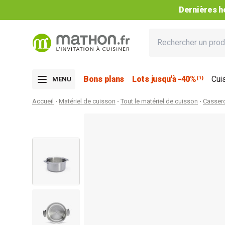
Dernières he
Bons plans
Lots jusqu'à -40%⁽¹⁾
Cui
MENU
Accueil
Matériel de cuisson
Tout le matériel de cuisson
Casser