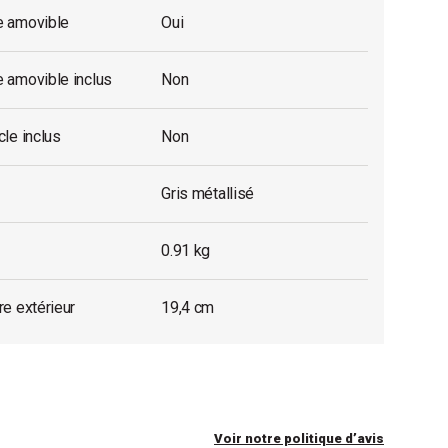
 amovible
Oui
 amovible inclus
Non
le inclus
Non
Gris métallisé
0.91 kg
e extérieur
19,4 cm
Voir notre politique d’avis