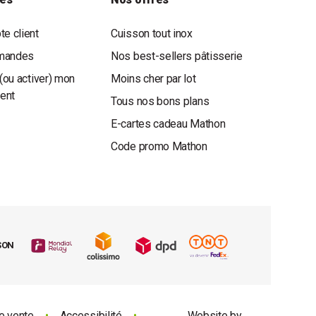
e client
Cuisson tout inox
mandes
Nos best-sellers pâtisserie
(ou activer) mon
Moins cher par lot
ient
Tous nos bons plans
E-cartes cadeau Mathon
Code promo Mathon
SON
e vente
•
Accessibilité
•
Website by