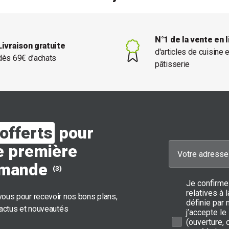
N°1 de la vente en 
Livraison gratuite
d'articles de cuisine 
dès 69€ d’achats
pâtisserie
offerts
pour
e première
mande
(3)
Je confirme
relatives à
ous pour recevoir nos bons plans,
définie par 
 actus et nouveautés
j’accepte le
(ouverture,