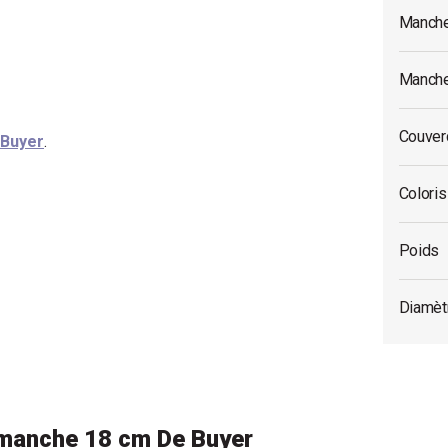
Manche
Manche
Couverc
 Buyer
.
Coloris
Poids
Diamètr
 manche 18 cm De Buyer