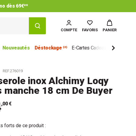
imo dès 69€**
COMPTE
FAVORIS
PANIER
Nouveautés
Déstockage ⁽²⁾
E-Cartes Cadeau
Marques
REF.276019
erole inox Alchimy Loqy
s manche 18 cm De Buyer
4
,00 €
s forts de ce produit :