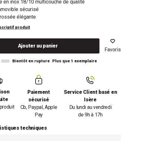
 en inox 18/10 multicouche de qualité
movible sécurisé
brossée élégante
scriptif produit
Ajouter au panier
Favoris
Bientôt en rupture
Plus que 1 exemplaire
ison
Paiement
Service Client basé en
uite
sécurisé
Isère
produit
Cb, Paypal, Apple
Du lundi au vendredi
Pay
de 9h à 17h
istiques techniques