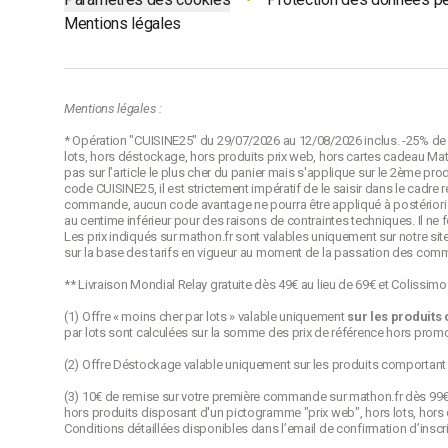
Mentions légales
Mentions légales :
* Opération "CUISINE25" du 29/07/2026 au 12/08/2026 inclus. -25% de r
lots, hors déstockage, hors produits prix web, hors cartes cadeau Math
pas sur l’article le plus cher du panier mais s'applique sur le 2ème pro
code CUISINE25, il est strictement impératif de le saisir dans le cadr
commande, aucun code avantage ne pourra être appliqué à postériori p
au centime inférieur pour des raisons de contraintes techniques. Il ne
Les prix indiqués sur mathon.fr sont valables uniquement sur notre site
sur la base des tarifs en vigueur au moment de la passation des com
** Livraison Mondial Relay gratuite dès 49€ au lieu de 69€ et Colissim
(1) Offre « moins cher par lots » valable uniquement
sur les produits
par lots sont calculées sur la somme des
prix de référence
hors promot
(2) Offre Déstockage valable uniquement sur les produits comportant
(3) 10€ de remise sur votre première commande sur mathon.fr dès 99€ d’
hors produits disposant d'un pictogramme "prix web", hors lots, hors 
Conditions détaillées disponibles dans l’email de confirmation d’inscri