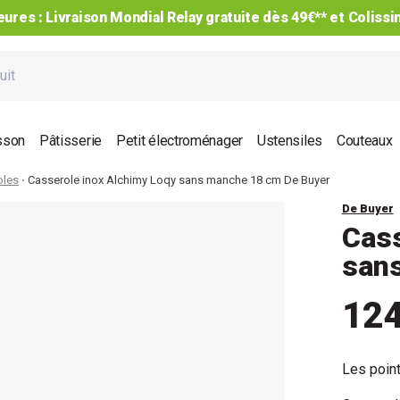
ures : Livraison Mondial Relay gratuite dès 49€** et Coliss
sson
Pâtisserie
Petit électroménager
Ustensiles
Couteaux
oles
Casserole inox Alchimy Loqy sans manche 18 cm De Buyer
De Buyer
Cass
san
12
Les point