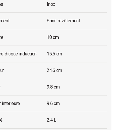
es
Inox
ment
Sans revêtement
re
18 cm
e disque induction
15.5 cm
ur
24.6 cm
r
9.8 cm
 intérieure
9.6 cm
té
2.4 L