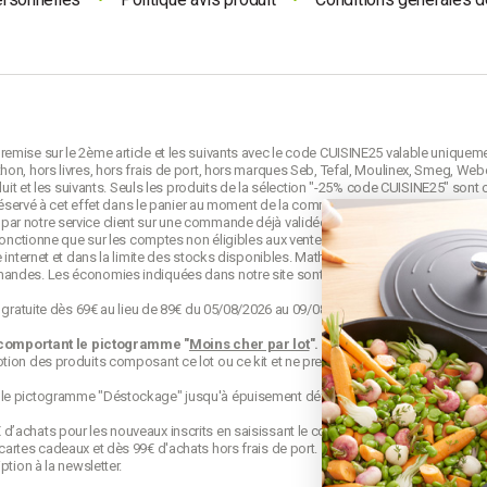
emise sur le 2ème article et les suivants avec le code CUISINE25 valable uniquem
on, hors livres, hors frais de port, hors marques Seb, Tefal, Moulinex, Smeg, Webe
duit et les suivants. Seuls les produits de la sélection "-25% code CUISINE25" sont 
e réservé à cet effet dans le panier au moment de la commande et avant la validati
ar notre service client sur une commande déjà validée. Le code CUISINE25 est no
 fonctionne que sur les comptes non éligibles aux ventes privées mathon.fr.
 internet et dans la limite des stocks disponibles. Mathon se réserve le droit de mo
mandes. Les économies indiquées dans notre site sont calculées d'après le
prix d
o gratuite dès 69€ au lieu de 89€ du 05/08/2026 au 09/08/2026 23h59. Offre appliqu
 comportant le pictogramme "
Moins cher par lot
".
Les produits s'appelant "lot
ion des produits composant ce lot ou ce kit et ne prennent pas en compte les éve
 le pictogramme "Déstockage" jusqu'à épuisement définitif de leur stock.
achats pour les nouveaux inscrits en saisissant le code qui est envoyé par mail. 
cartes cadeaux et dès 99€ d'achats hors frais de port.
ption à la newsletter.