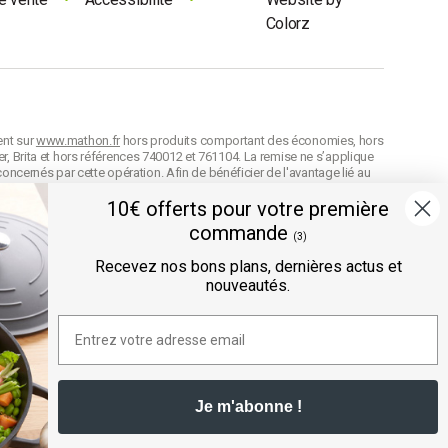
Colorz
ent sur
www.mathon.fr
hors produits comportant des économies, hors
r, Brita et hors références 740012 et 761104. La remise ne s’applique
concernés par cette opération. Afin de bénéficier de l'avantage lié au
on de celle-ci. Conformément à nos
CGV
, en cas d'oubli au moment de la
n cumulable avec d’autres codes avantage et la remise est arrondie
10€ offerts pour votre première
commande
difier les prix de vente à tout moment et les produits seront facturés
(3)
e référence
des produits selon leur définition dans nos
CGV
.
Recevez nos bons plans, dernières actus et
nouveautés.
ée directement au panier.
" sont des offres prix volume exclusives au site mathon.fr. Ces offres
ntuelles réductions appliquées sur les unités avec un code avantage.
Offre valable sur les produits hors marques Seb, Moulinex et Tefal,
Je m'abonne !