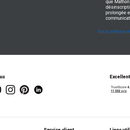
que Mathon 
désinscripti
prolongée e
communicat
Voir la politique d
us
Excellen
Service client
Liens uti