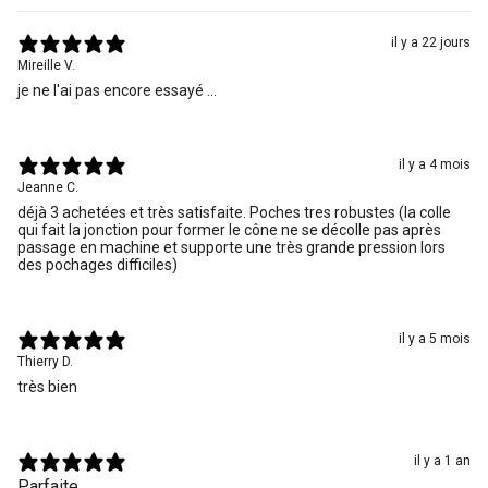
il y a 22 jours
Mireille V.
je ne l'ai pas encore essayé ...
il y a 4 mois
Jeanne C.
déjà 3 achetées et très satisfaite. Poches tres robustes (la colle
qui fait la jonction pour former le cône ne se décolle pas après
passage en machine et supporte une très grande pression lors
des pochages difficiles)
il y a 5 mois
Thierry D.
il y a 1 an
Parfaite