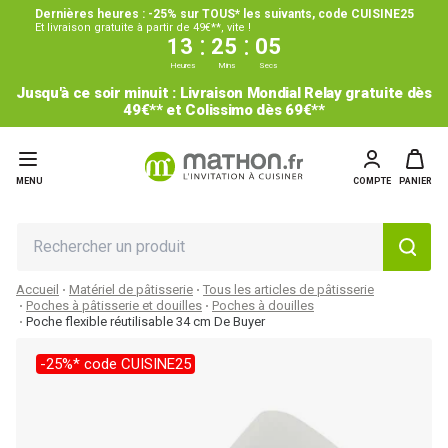
Dernières heures : -25% sur TOUS* les suivants, code CUISINE25
Et livraison gratuite à partir de 49€**, vite !
:
:
13
25
04
Heures
Mins
Secs
Jusqu'à ce soir minuit : Livraison Mondial Relay gratuite dès
49€** et Colissimo dès 69€**
MENU
COMPTE
PANIER
Accueil
Matériel de pâtisserie
Tous les articles de pâtisserie
Poches à pâtisserie et douilles
Poches à douilles
Poche flexible réutilisable 34 cm De Buyer
-25%* code CUISINE25