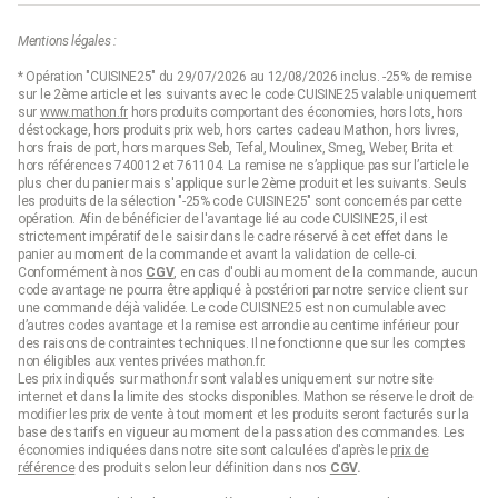
Mentions légales :
* Opération "CUISINE25" du 29/07/2026 au 12/08/2026 inclus. -25% de remise
sur le 2ème article et les suivants avec le code CUISINE25 valable uniquement
sur
www.mathon.fr
hors produits comportant des économies, hors lots, hors
déstockage, hors produits prix web, hors cartes cadeau Mathon, hors livres,
hors frais de port, hors marques Seb, Tefal, Moulinex, Smeg, Weber, Brita et
hors références 740012 et 761104. La remise ne s’applique pas sur l’article le
plus cher du panier mais s'applique sur le 2ème produit et les suivants. Seuls
les produits de la sélection "-25% code CUISINE25" sont concernés par cette
opération. Afin de bénéficier de l'avantage lié au code CUISINE25, il est
strictement impératif de le saisir dans le cadre réservé à cet effet dans le
panier au moment de la commande et avant la validation de celle-ci.
Conformément à nos
CGV
, en cas d'oubli au moment de la commande, aucun
code avantage ne pourra être appliqué à postériori par notre service client sur
une commande déjà validée. Le code CUISINE25 est non cumulable avec
d’autres codes avantage et la remise est arrondie au centime inférieur pour
des raisons de contraintes techniques. Il ne fonctionne que sur les comptes
non éligibles aux ventes privées mathon.fr.
Les prix indiqués sur mathon.fr sont valables uniquement sur notre site
internet et dans la limite des stocks disponibles. Mathon se réserve le droit de
modifier les prix de vente à tout moment et les produits seront facturés sur la
base des tarifs en vigueur au moment de la passation des commandes. Les
économies indiquées dans notre site sont calculées d'après le
prix de
référence
des produits selon leur définition dans nos
CGV
.