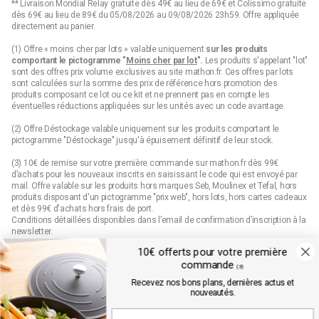
** Livraison Mondial Relay gratuite dès 49€ au lieu de 69€ et Colissimo gratuite
dès 69€ au lieu de 89€ du 05/08/2026 au 09/08/2026 23h59. Offre appliquée
directement au panier.
(1) Offre « moins cher par lots » valable uniquement
sur les produits
comportant le pictogramme "
Moins cher par lot
".
Les produits s'appelant "lot"
sont des offres prix volume exclusives au site mathon.fr. Ces offres par lots
sont calculées sur la somme des
prix de référence
hors promotion des
produits composant ce lot ou ce kit et ne prennent pas en compte les
éventuelles réductions appliquées sur les unités avec un code avantage.
(2) Offre Déstockage valable uniquement sur les produits comportant le
pictogramme "Déstockage" jusqu'à épuisement définitif de leur stock.
(3) 10€ de remise sur votre première commande sur mathon.fr dès 99€
d’achats pour les nouveaux inscrits en saisissant le code qui est envoyé par
mail. Offre valable sur les produits hors marques Seb, Moulinex et Tefal, hors
produits disposant d'un pictogramme "prix web", hors lots, hors cartes cadeaux
et dès 99€ d'achats hors frais de port.
Conditions détaillées disponibles dans l’email de confirmation d’inscription à la
newsletter.
10€ offerts pour votre première
(4) Offre « Prix web » valable uniquement sur les produits comportant le
commande
pictogramme "prix web". Les produits indiqués "prix web" sont des offres
(3)
exclusives au site mathon.fr. Offre non applicable en magasin ou en catalogue.
Recevez nos bons plans, dernières actus et
nouveautés.