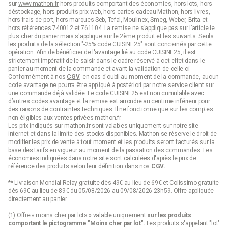
sur
www.mathon.fr
hors produits comportant des économies, hors lots, hors
déstockage, hors produits prix web, hors cartes cadeau Mathon, hors livres,
hors frais de port, hors marques Seb, Tefal, Moulinex, Smeg, Weber, Brita et
hors références 740012 et 761104. La remise ne s’applique pas sur l’article le
plus cher du panier mais s'applique sur le 2ème produit et les suivants. Seuls
les produits de la sélection "-25% code CUISINE25" sont concernés par cette
opération. Afin de bénéficier de l'avantage lié au code CUISINE25, il est
strictement impératif de le saisir dans le cadre réservé à cet effet dans le
panier au moment de la commande et avant la validation de celle-ci.
Conformément à nos
CGV
, en cas d'oubli au moment de la commande, aucun
code avantage ne pourra être appliqué à postériori par notre service client sur
une commande déjà validée. Le code CUISINE25 est non cumulable avec
d’autres codes avantage et la remise est arrondie au centime inférieur pour
des raisons de contraintes techniques. Il ne fonctionne que sur les comptes
non éligibles aux ventes privées mathon.fr.
Les prix indiqués sur mathon.fr sont valables uniquement sur notre site
internet et dans la limite des stocks disponibles. Mathon se réserve le droit de
modifier les prix de vente à tout moment et les produits seront facturés sur la
base des tarifs en vigueur au moment de la passation des commandes. Les
économies indiquées dans notre site sont calculées d'après le
prix de
référence
des produits selon leur définition dans nos
CGV
.
** Livraison Mondial Relay gratuite dès 49€ au lieu de 69€ et Colissimo gratuite
dès 69€ au lieu de 89€ du 05/08/2026 au 09/08/2026 23h59. Offre appliquée
directement au panier.
(1) Offre « moins cher par lots » valable uniquement
sur les produits
comportant le pictogramme "
Moins cher par lot
".
Les produits s'appelant "lot"