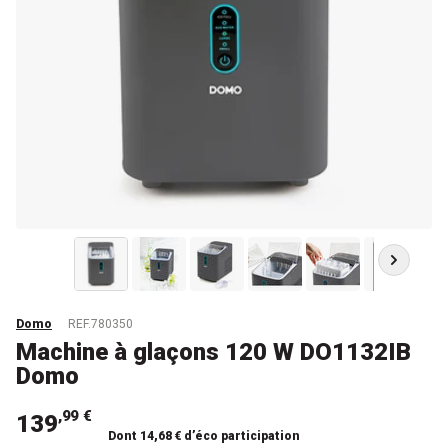
Domo
REF.780350
Machine à glaçons 120 W DO1132IB
Domo
,99 €
139
Dont 14,68 € d’éco participation