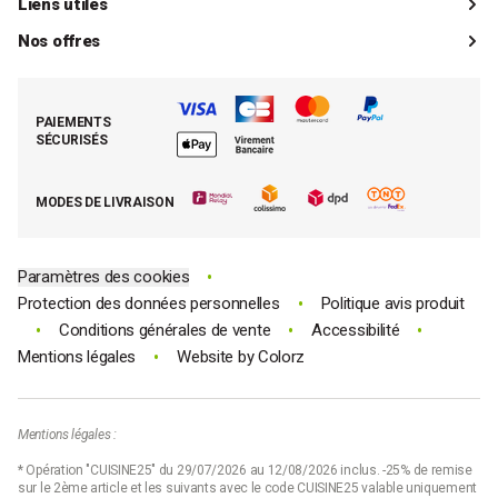
Livraisons
Liens utiles
Guides d'achat
Paiements
Mon compte client
Nos offres
La boutique de Saint-Marcellin
Foire aux questions (FAQ)
Mes commandes
Cuisson tout inox
Espace presse
Contacter le SAV
Retrouver (ou activer) mon compte client
Nos best-sellers pâtisserie
Mathon BtoB
Demande de rétractation
PAIEMENTS
Moins cher par lot
La presse parle de Mathon
SÉCURISÉS
Tous nos bons plans
E-cartes cadeau Mathon
MODES DE LIVRAISON
Code promo Mathon
•
Paramètres des cookies
•
Protection des données personnelles
Politique avis produit
•
•
•
Conditions générales de vente
Accessibilité
•
Mentions légales
Website by
Colorz
Mentions légales :
* Opération "CUISINE25" du 29/07/2026 au 12/08/2026 inclus. -25% de remise
sur le 2ème article et les suivants avec le code CUISINE25 valable uniquement