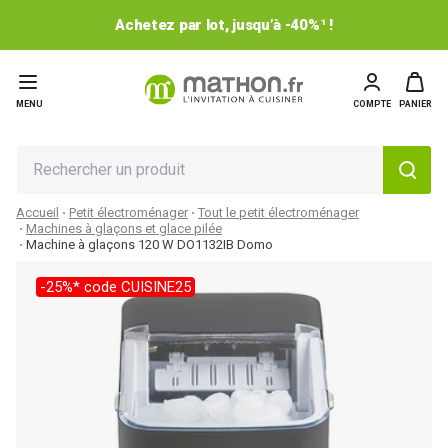
Achetez par lot, jusqu’à -40%¹ !
MENU
COMPTE
PANIER
Accueil
Petit électroménager
Tout le petit électroménager
Machines à glaçons et glace pilée
Machine à glaçons 120 W DO1132IB Domo
-25%* code CUISINE25