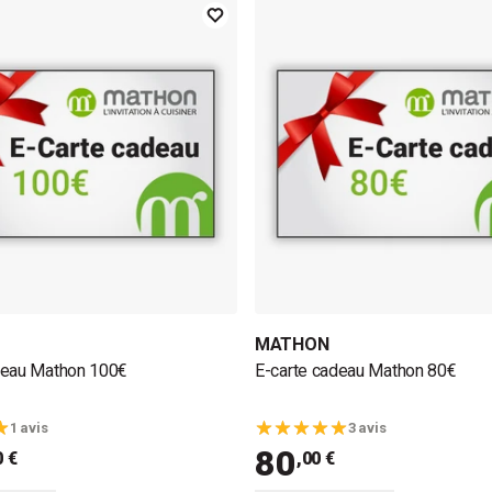
MATHON
deau Mathon 100€
E-carte cadeau Mathon 80€
1 avis
3 avis
80
0 €
,00 €