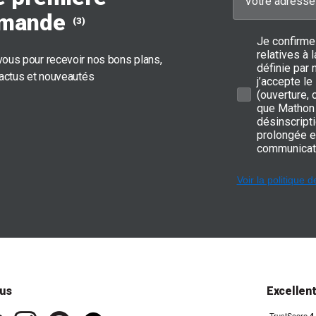
mande
(3)
Je confirme
relatives à
ous pour recevoir nos bons plans,
définie par 
 actus et nouveautés
j’accepte le
(ouverture,
que Mathon 
désinscripti
prolongée e
communicat
Voir la politique d
us
Excellen