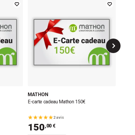
MATHON
MATH
E-carte cadeau Mathon 150€
E-cart
30
2 avis
150
,00 €
Ajoute