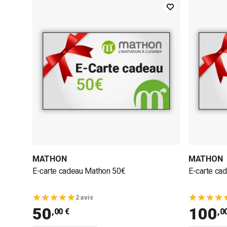
MATHON
MATHON
E-carte cadeau Mathon 50€
E-carte ca
2 avis
50
100
,00 €
,0