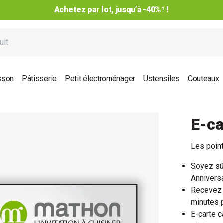
Achetez par lot, jusqu’à -40%¹ !
sson
Pâtisserie
Petit électroménager
Ustensiles
Couteaux
E-c
Les point
Soyez sûr
Anniversa
Recevez 
minutes p
E-carte c