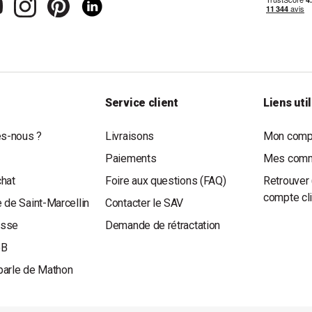
Service client
Liens uti
s-nous ?
Livraisons
Mon compt
Paiements
Mes com
chat
Foire aux questions (FAQ)
Retrouver 
compte cl
 de Saint-Marcellin
Contacter le SAV
esse
Demande de rétractation
oB
parle de Mathon