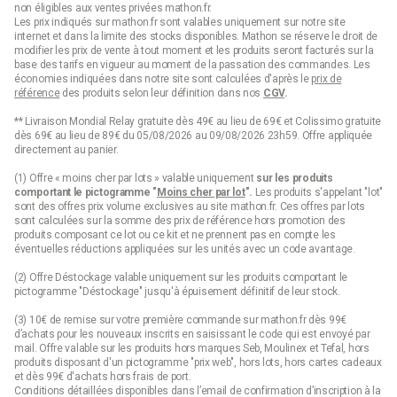
non éligibles aux ventes privées mathon.fr.
Les prix indiqués sur mathon.fr sont valables uniquement sur notre site
internet et dans la limite des stocks disponibles. Mathon se réserve le droit de
modifier les prix de vente à tout moment et les produits seront facturés sur la
base des tarifs en vigueur au moment de la passation des commandes. Les
économies indiquées dans notre site sont calculées d'après le
prix de
référence
des produits selon leur définition dans nos
CGV
.
** Livraison Mondial Relay gratuite dès 49€ au lieu de 69€ et Colissimo gratuite
dès 69€ au lieu de 89€ du 05/08/2026 au 09/08/2026 23h59. Offre appliquée
directement au panier.
(1) Offre « moins cher par lots » valable uniquement
sur les produits
comportant le pictogramme "
Moins cher par lot
".
Les produits s'appelant "lot"
sont des offres prix volume exclusives au site mathon.fr. Ces offres par lots
sont calculées sur la somme des
prix de référence
hors promotion des
produits composant ce lot ou ce kit et ne prennent pas en compte les
éventuelles réductions appliquées sur les unités avec un code avantage.
(2) Offre Déstockage valable uniquement sur les produits comportant le
pictogramme "Déstockage" jusqu'à épuisement définitif de leur stock.
(3) 10€ de remise sur votre première commande sur mathon.fr dès 99€
d’achats pour les nouveaux inscrits en saisissant le code qui est envoyé par
mail. Offre valable sur les produits hors marques Seb, Moulinex et Tefal, hors
produits disposant d'un pictogramme "prix web", hors lots, hors cartes cadeaux
et dès 99€ d'achats hors frais de port.
Conditions détaillées disponibles dans l’email de confirmation d’inscription à la