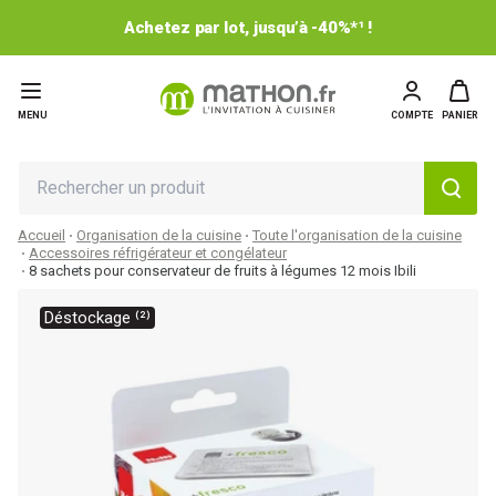
Achetez par lot, jusqu’à -40%*¹ !
MENU
COMPTE
PANIER
Accueil
Organisation de la cuisine
Toute l'organisation de la cuisine
Accessoires réfrigérateur et congélateur
8 sachets pour conservateur de fruits à légumes 12 mois Ibili
Déstockage ⁽²⁾