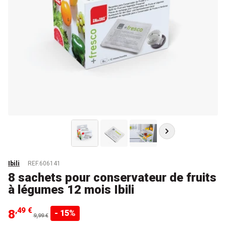
Ibili
REF.606141
8 sachets pour conservateur de fruits
à légumes 12 mois Ibili
,49 €
8
- 15%
9,99 €