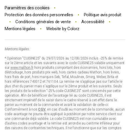
•
Paramètres des cookies
•
Protection des données personnelles
Politique avis produit
•
•
•
Conditions générales de vente
Accessibilité
•
Mentions légales
Website by
Colorz
Mentions légales :
* Opération "CUISINE25" du 29/07/2026 au 12/08/2026 inclus. -25% de remise
sur le 2ème article et les suivants avec le code CUISINE25 valable uniquement
sur
www.mathon.fr
hors produits comportant des économies, hors lots, hors
déstockage, hors produits prix web, hors cartes cadeau Mathon, hors livres,
hors frais de port, hors marques Seb, Tefal, Moulinex, Smeg, Weber, Brita et
hors références 740012 et 761104. La remise ne s’applique pas sur l’article le
plus cher du panier mais s'applique sur le 2ème produit et les suivants. Seuls
les produits de la sélection "-25% code CUISINE25" sont concernés par cette
opération. Afin de bénéficier de l'avantage lié au code CUISINE25, il est
strictement impératif de le saisir dans le cadre réservé à cet effet dans le
panier au moment de la commande et avant la validation de celle-ci.
Conformément à nos
CGV
, en cas d'oubli au moment de la commande, aucun
code avantage ne pourra être appliqué à postériori par notre service client sur
une commande déjà validée. Le code CUISINE25 est non cumulable avec
d’autres codes avantage et la remise est arrondie au centime inférieur pour
des raisons de contraintes techniques. Il ne fonctionne que sur les comptes