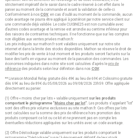
strictement impératif de le saisir dans le cadre réservé à cet effet dans le
panier au moment de la commande et avant la validation de celle-ci.
Conformément à nos
CGV
, en cas d'oubli au moment de la commande, aucun
code avantage ne pourra être appliqué à postériori par notre service client sur
une commande déjà validée. Le code CUISINE25 est non cumulable avec
d’autres codes avantage et la remise est arrondie au centime inférieur pour
des raisons de contraintes techniques. Il ne fonctionne que sur les comptes
non éligibles aux ventes privées mathon.fr.
Les prix indiqués sur mathon.fr sont valables uniquement sur notre site
internet et dans la limite des stocks disponibles. Mathon se réserve le droit de
modifier les prix de vente à tout moment et les produits seront facturés sur la
base des tarifs en vigueur au moment de la passation des commandes. Les
économies indiquées dans notre site sont calculées d'après le
prix de
référence
des produits selon leur définition dans nos
CGV
.
** Livraison Mondial Relay gratuite dès 49€ au lieu de 69€ et Colissimo gratuite
dès 69€ au lieu de 89€ du 05/08/2026 au 09/08/2026 23h59. Offre appliquée
directement au panier.
(1) Offre « moins cher par lots » valable uniquement
sur les produits
comportant le pictogramme "
Moins cher par lot
".
Les produits s'appelant "lot"
sont des offres prix volume exclusives au site mathon.fr. Ces offres par lots
sont calculées sur la somme des
prix de référence
hors promotion des
produits composant ce lot ou ce kit et ne prennent pas en compte les
éventuelles réductions appliquées sur les unités avec un code avantage.
(2) Offre Déstockage valable uniquement sur les produits comportant le
pictogramme "Déstockage" jusqu'à épuisement définitif de leur stock.