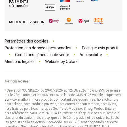
PAIEMENTS
Moins cher par lot
La presse parle de Mathon
SÉCURISÉS
Tous nos bons plans
E-cartes cadeau Mathon
MODES DE LIVRAISON
Code promo Mathon
•
Paramètres des cookies
•
Protection des données personnelles
Politique avis produit
•
•
•
Conditions générales de vente
Accessibilité
•
Mentions légales
Website by
Colorz
Mentions légales :
* Opération "CUISINE25" du 29/07/2026 au 12/08/2026 inclus. -25% de remise
sur le 2ème article et les suivants avec le code CUISINE25 valable uniquement
sur
www.mathon.fr
hors produits comportant des économies, hors lots, hors
déstockage, hors produits prix web, hors cartes cadeau Mathon, hors livres,
hors frais de port, hors marques Seb, Tefal, Moulinex, Smeg, Weber, Brita et
hors références 740012 et 761104. La remise ne s’applique pas sur l’article le
plus cher du panier mais s'applique sur le 2ème produit et les suivants. Seuls
les produits de la sélection "-25% code CUISINE25" sont concernés par cette
opération. Afin de bénéficier de l'avantage lié au code CUISINE25, il est