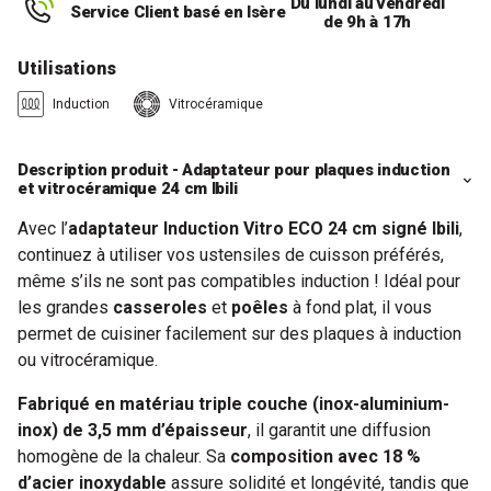
Du lundi au vendredi
Service Client basé en Isère
de 9h à 17h
Utilisations
Induction
Vitrocéramique
Description produit - Adaptateur pour plaques induction
et vitrocéramique 24 cm Ibili
Avec l’
adaptateur Induction Vitro ECO 24 cm signé Ibili
,
continuez à utiliser vos ustensiles de cuisson préférés,
même s’ils ne sont pas compatibles induction ! Idéal pour
les grandes
casseroles
et
poêles
à fond plat, il vous
permet de cuisiner facilement sur des plaques à induction
ou vitrocéramique.
Fabriqué en matériau triple couche (inox-aluminium-
inox) de 3,5 mm d’épaisseur
, il garantit une diffusion
homogène de la chaleur. Sa
composition avec 18 %
d’acier inoxydable
assure solidité et longévité, tandis que