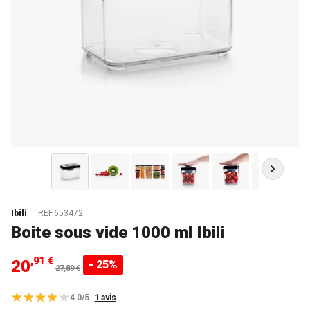
Ibili
REF.653472
Boite sous vide 1000 ml Ibili
,91 €
20
- 25%
27,89 €
4.0/5
1 avis