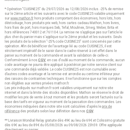
* Opération "CUISINE25" du 29/07/2026 au 12/08/2026 inclus. -25% de remise
sur le 2ème article et les suivants avec le code CUISINE25 valable uniquement
sur
www.mathon.fr
hors produits comportant des économies, hors lots, hors
déstockage, hors produits prix web, hors cartes cadeau Mathon, hors livres,
hors frais de port, hors marques Seb, Tefal, Moulinex, Smeg, Weber, Brita et
hors références 740012 et 761104. La remise ne s’applique pas sur l’article le
plus cher du panier mais s'applique sur le 2ème produit et les suivants. Seuls
les produits de la sélection "-25% code CUISINE25" sont concernés par cette
opération. Afin de bénéficier de l'avantage lié au code CUISINE25, il est
strictement impératif de le saisir dans le cadre réservé à cet effet dans le
panier au moment de la commande et avant la validation de celle-ci.
Conformément à nos
CGV
, en cas d'oubli au moment de la commande, aucun
code avantage ne pourra être appliqué à postériori par notre service client sur
une commande déjà validée. Le code CUISINE25 est non cumulable avec
d’autres codes avantage et la remise est arrondie au centime inférieur pour
des raisons de contraintes techniques. Il ne fonctionne que sur les comptes
non éligibles aux ventes privées mathon.fr.
Les prix indiqués sur mathon.fr sont valables uniquement sur notre site
internet et dans la limite des stocks disponibles. Mathon se réserve le droit de
modifier les prix de vente à tout moment et les produits seront facturés sur la
base des tarifs en vigueur au moment de la passation des commandes. Les
économies indiquées dans notre site sont calculées d'après le
prix de
référence
des produits selon leur définition dans nos
CGV
.
** Livraison Mondial Relay gratuite dès 49€ au lieu de 69€ et Colissimo gratuite
dès 69€ au lieu de 89€ du 05/08/2026 au 09/08/2026 23h59. Offre appliquée
directement au panier.