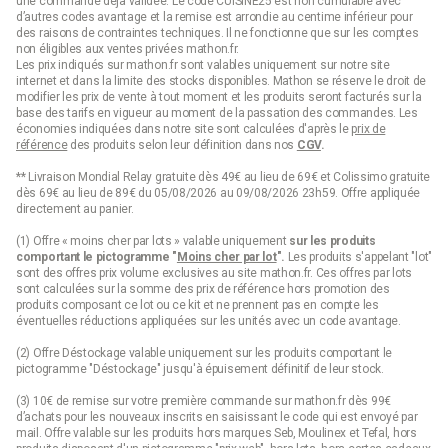
une commande déjà validée. Le code CUISINE25 est non cumulable avec
d’autres codes avantage et la remise est arrondie au centime inférieur pour
des raisons de contraintes techniques. Il ne fonctionne que sur les comptes
non éligibles aux ventes privées mathon.fr.
Les prix indiqués sur mathon.fr sont valables uniquement sur notre site
internet et dans la limite des stocks disponibles. Mathon se réserve le droit de
modifier les prix de vente à tout moment et les produits seront facturés sur la
base des tarifs en vigueur au moment de la passation des commandes. Les
économies indiquées dans notre site sont calculées d'après le
prix de
référence
des produits selon leur définition dans nos
CGV
.
** Livraison Mondial Relay gratuite dès 49€ au lieu de 69€ et Colissimo gratuite
dès 69€ au lieu de 89€ du 05/08/2026 au 09/08/2026 23h59. Offre appliquée
directement au panier.
(1) Offre « moins cher par lots » valable uniquement
sur les produits
comportant le pictogramme "
Moins cher par lot
".
Les produits s'appelant "lot"
sont des offres prix volume exclusives au site mathon.fr. Ces offres par lots
sont calculées sur la somme des
prix de référence
hors promotion des
produits composant ce lot ou ce kit et ne prennent pas en compte les
éventuelles réductions appliquées sur les unités avec un code avantage.
(2) Offre Déstockage valable uniquement sur les produits comportant le
pictogramme "Déstockage" jusqu'à épuisement définitif de leur stock.
(3) 10€ de remise sur votre première commande sur mathon.fr dès 99€
d’achats pour les nouveaux inscrits en saisissant le code qui est envoyé par
mail. Offre valable sur les produits hors marques Seb, Moulinex et Tefal, hors