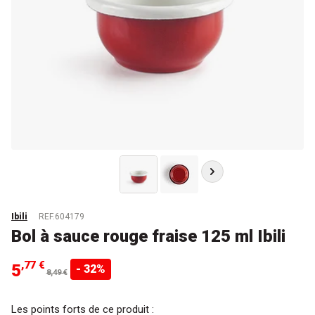
Ibili
REF.604179
Bol à sauce rouge fraise 125 ml Ibili
,77 €
5
- 32%
8,49 €
Les points forts de ce produit :