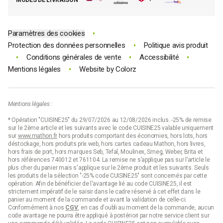
Code promo Mathon
•
Paramètres des cookies
•
Protection des données personnelles
Politique avis produit
•
•
•
Conditions générales de vente
Accessibilité
•
Mentions légales
Website by
Colorz
Mentions légales :
* Opération "CUISINE25" du 29/07/2026 au 12/08/2026 inclus. -25% de remise
sur le 2ème article et les suivants avec le code CUISINE25 valable uniquement
sur
www.mathon.fr
hors produits comportant des économies, hors lots, hors
déstockage, hors produits prix web, hors cartes cadeau Mathon, hors livres,
hors frais de port, hors marques Seb, Tefal, Moulinex, Smeg, Weber, Brita et
hors références 740012 et 761104. La remise ne s’applique pas sur l’article le
plus cher du panier mais s'applique sur le 2ème produit et les suivants. Seuls
les produits de la sélection "-25% code CUISINE25" sont concernés par cette
opération. Afin de bénéficier de l'avantage lié au code CUISINE25, il est
strictement impératif de le saisir dans le cadre réservé à cet effet dans le
panier au moment de la commande et avant la validation de celle-ci.
Conformément à nos
CGV
, en cas d'oubli au moment de la commande, aucun
code avantage ne pourra être appliqué à postériori par notre service client sur