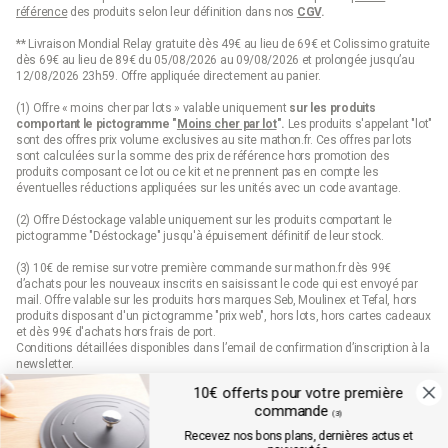
référence
des produits selon leur définition dans nos
CGV
.
** Livraison Mondial Relay gratuite dès 49€ au lieu de 69€ et Colissimo gratuite
dès 69€ au lieu de 89€ du 05/08/2026 au 09/08/2026 et prolongée jusqu’au
12/08/2026 23h59. Offre appliquée directement au panier.
(1) Offre « moins cher par lots » valable uniquement
sur les produits
comportant le pictogramme "
Moins cher par lot
".
Les produits s'appelant "lot"
sont des offres prix volume exclusives au site mathon.fr. Ces offres par lots
sont calculées sur la somme des
prix de référence
hors promotion des
produits composant ce lot ou ce kit et ne prennent pas en compte les
éventuelles réductions appliquées sur les unités avec un code avantage.
(2) Offre Déstockage valable uniquement sur les produits comportant le
pictogramme "Déstockage" jusqu'à épuisement définitif de leur stock.
(3) 10€ de remise sur votre première commande sur mathon.fr dès 99€
d’achats pour les nouveaux inscrits en saisissant le code qui est envoyé par
mail. Offre valable sur les produits hors marques Seb, Moulinex et Tefal, hors
produits disposant d'un pictogramme "prix web", hors lots, hors cartes cadeaux
et dès 99€ d'achats hors frais de port.
Conditions détaillées disponibles dans l’email de confirmation d’inscription à la
newsletter.
10€ offerts pour votre première
(4) Offre « Prix web » valable uniquement sur les produits comportant le
commande
pictogramme "prix web". Les produits indiqués "prix web" sont des offres
(3)
exclusives au site mathon.fr. Offre non applicable en magasin ou en catalogue.
Recevez nos bons plans, dernières actus et