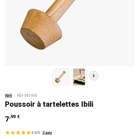
Ibili
REF.581005
Poussoir à tartelettes Ibili
,99 €
7
5.0/5
5 avis