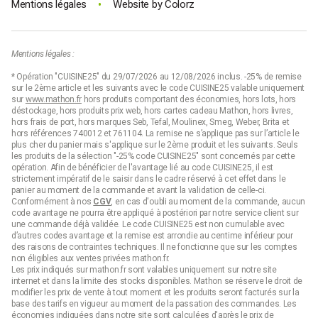
•
Mentions légales
Website by
Colorz
Mentions légales :
* Opération "CUISINE25" du 29/07/2026 au 12/08/2026 inclus. -25% de remise
sur le 2ème article et les suivants avec le code CUISINE25 valable uniquement
sur
www.mathon.fr
hors produits comportant des économies, hors lots, hors
déstockage, hors produits prix web, hors cartes cadeau Mathon, hors livres,
hors frais de port, hors marques Seb, Tefal, Moulinex, Smeg, Weber, Brita et
hors références 740012 et 761104. La remise ne s’applique pas sur l’article le
plus cher du panier mais s'applique sur le 2ème produit et les suivants. Seuls
les produits de la sélection "-25% code CUISINE25" sont concernés par cette
opération. Afin de bénéficier de l'avantage lié au code CUISINE25, il est
strictement impératif de le saisir dans le cadre réservé à cet effet dans le
panier au moment de la commande et avant la validation de celle-ci.
Conformément à nos
CGV
, en cas d'oubli au moment de la commande, aucun
code avantage ne pourra être appliqué à postériori par notre service client sur
une commande déjà validée. Le code CUISINE25 est non cumulable avec
d’autres codes avantage et la remise est arrondie au centime inférieur pour
des raisons de contraintes techniques. Il ne fonctionne que sur les comptes
non éligibles aux ventes privées mathon.fr.
Les prix indiqués sur mathon.fr sont valables uniquement sur notre site
internet et dans la limite des stocks disponibles. Mathon se réserve le droit de
modifier les prix de vente à tout moment et les produits seront facturés sur la
base des tarifs en vigueur au moment de la passation des commandes. Les
économies indiquées dans notre site sont calculées d'après le
prix de