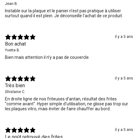
Jean B.
Instable sur la plaque et le panier n'est pas pratique à utiliser
surtout quand il est plein. Je déconseille l'achat de ce produit.
il y a 5 ans
Bon achat
Yvette B.
Bien mais attention il n’y a pas de couvercle.
il y a 5 ans
Très bien
Ghislaine C.
En droite ligne de nos friteuses d'antan, résultat des frites
"comme avant". Hyper simple d'utilisation, ne glisse pas trop sur
les plaques vitro, mais éviter de faire chauffer au bord.
il y a 5 ans
Le goût retrouvé des frites