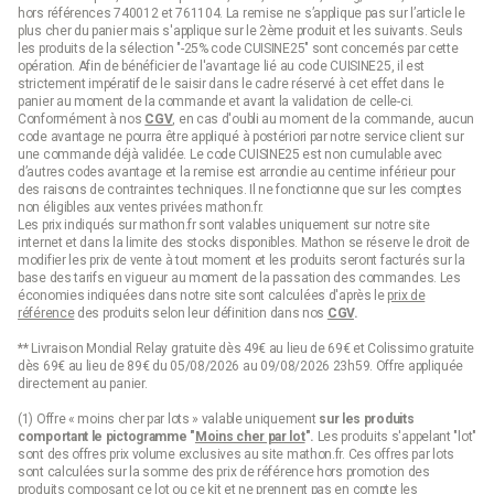
hors références 740012 et 761104. La remise ne s’applique pas sur l’article le
plus cher du panier mais s'applique sur le 2ème produit et les suivants. Seuls
les produits de la sélection "-25% code CUISINE25" sont concernés par cette
opération. Afin de bénéficier de l'avantage lié au code CUISINE25, il est
strictement impératif de le saisir dans le cadre réservé à cet effet dans le
panier au moment de la commande et avant la validation de celle-ci.
Conformément à nos
CGV
, en cas d'oubli au moment de la commande, aucun
code avantage ne pourra être appliqué à postériori par notre service client sur
une commande déjà validée. Le code CUISINE25 est non cumulable avec
d’autres codes avantage et la remise est arrondie au centime inférieur pour
des raisons de contraintes techniques. Il ne fonctionne que sur les comptes
non éligibles aux ventes privées mathon.fr.
Les prix indiqués sur mathon.fr sont valables uniquement sur notre site
internet et dans la limite des stocks disponibles. Mathon se réserve le droit de
modifier les prix de vente à tout moment et les produits seront facturés sur la
base des tarifs en vigueur au moment de la passation des commandes. Les
économies indiquées dans notre site sont calculées d'après le
prix de
référence
des produits selon leur définition dans nos
CGV
.
** Livraison Mondial Relay gratuite dès 49€ au lieu de 69€ et Colissimo gratuite
dès 69€ au lieu de 89€ du 05/08/2026 au 09/08/2026 23h59. Offre appliquée
directement au panier.
(1) Offre « moins cher par lots » valable uniquement
sur les produits
comportant le pictogramme "
Moins cher par lot
".
Les produits s'appelant "lot"
sont des offres prix volume exclusives au site mathon.fr. Ces offres par lots
sont calculées sur la somme des
prix de référence
hors promotion des
produits composant ce lot ou ce kit et ne prennent pas en compte les