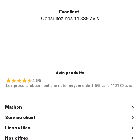
Excellent
Avis produits
4.5/5
Les produits obtiennent une note moyenne de 4.5/5 dans 112130 avis
Mathon
Qui sommes-nous ?
Service client
Catalogue
Livraisons
Liens utiles
Guides d'achat
Paiements
Mon compte client
Nos offres