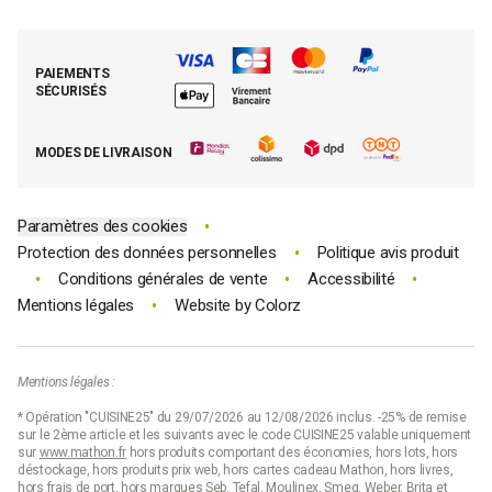
La boutique de Saint-Marcellin
Foire aux questions (FAQ)
Mes commandes
Cuisson tout inox
Espace presse
Contacter le SAV
Retrouver (ou activer) mon compte client
Nos best-sellers pâtisserie
Mathon BtoB
Demande de rétractation
PAIEMENTS
Moins cher par lot
La presse parle de Mathon
SÉCURISÉS
Tous nos bons plans
E-cartes cadeau Mathon
MODES DE LIVRAISON
Code promo Mathon
•
Paramètres des cookies
•
Protection des données personnelles
Politique avis produit
•
•
•
Conditions générales de vente
Accessibilité
•
Mentions légales
Website by
Colorz
Mentions légales :
* Opération "CUISINE25" du 29/07/2026 au 12/08/2026 inclus. -25% de remise
sur le 2ème article et les suivants avec le code CUISINE25 valable uniquement
sur
www.mathon.fr
hors produits comportant des économies, hors lots, hors
déstockage, hors produits prix web, hors cartes cadeau Mathon, hors livres,
hors frais de port, hors marques Seb, Tefal, Moulinex, Smeg, Weber, Brita et