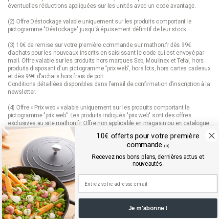
éventuelles réductions appliquées sur les unités avec un code avantage.
(2) Offre Déstockage valable uniquement sur les produits comportant le
pictogramme "Déstockage" jusqu'à épuisement définitif de leur stock.
(3) 10€ de remise sur votre première commande sur mathon.fr dès 99€
d’achats pour les nouveaux inscrits en saisissant le code qui est envoyé par
mail. Offre valable sur les produits hors marques Seb, Moulinex et Tefal, hors
produits disposant d'un pictogramme "prix web", hors lots, hors cartes cadeaux
et dès 99€ d'achats hors frais de port.
Conditions détaillées disponibles dans l’email de confirmation d’inscription à la
newsletter.
(4) Offre « Prix web » valable uniquement sur les produits comportant le
pictogramme "prix web". Les produits indiqués "prix web" sont des offres
exclusives au site mathon.fr. Offre non applicable en magasin ou en catalogue.
10€ offerts pour votre première
commande
(3)
Mathon.fr est membre de la FEVAD (fédération du e-commerce et de la vente à
Recevez nos bons plans, dernières actus et
distance)
nouveautés.
Je m'abonne !