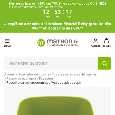
Dernières heures : -25% sur TOUS* les suivants, code CUISINE25
Et livraison gratuite à partir de 49€**, vite !
:
:
12
53
17
Heures
Mins
Secs
Jusqu'à ce soir minuit : Livraison Mondial Relay gratuite dès
49€** et Colissimo dès 69€**
MENU
COMPTE
PANIER
Accueil
Ustensiles de cuisine
Tous les ustensiles de cuisine
Passoires et chinois
Passoires
Passoire carrée ergonomique Vert Joseph Joseph