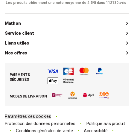
Les produits obtiennent une note moyenne de 4.5/5 dans 112130 avis
Mathon
Qui sommes-nous ?
Service client
Catalogue
Livraisons
Liens utiles
Guides d'achat
Paiements
Mon compte client
Nos offres
La boutique de Saint-Marcellin
Foire aux questions (FAQ)
Mes commandes
Cuisson tout inox
Espace presse
Contacter le SAV
Retrouver (ou activer) mon compte client
Nos best-sellers pâtisserie
Mathon BtoB
Demande de rétractation
PAIEMENTS
Moins cher par lot
La presse parle de Mathon
SÉCURISÉS
Tous nos bons plans
E-cartes cadeau Mathon
MODES DE LIVRAISON
Code promo Mathon
•
Paramètres des cookies
•
Protection des données personnelles
Politique avis produit
•
•
•
Conditions générales de vente
Accessibilité