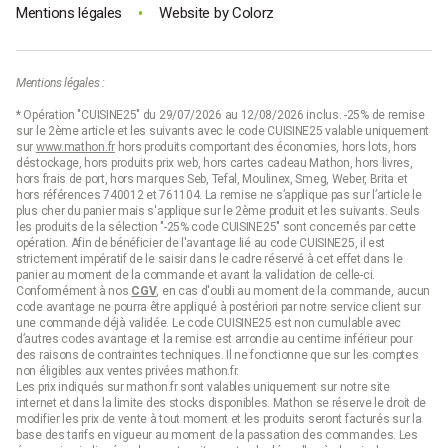
•
Mentions légales
Website by
Colorz
Mentions légales :
* Opération "CUISINE25" du 29/07/2026 au 12/08/2026 inclus. -25% de remise
sur le 2ème article et les suivants avec le code CUISINE25 valable uniquement
sur
www.mathon.fr
hors produits comportant des économies, hors lots, hors
déstockage, hors produits prix web, hors cartes cadeau Mathon, hors livres,
hors frais de port, hors marques Seb, Tefal, Moulinex, Smeg, Weber, Brita et
hors références 740012 et 761104. La remise ne s’applique pas sur l’article le
plus cher du panier mais s'applique sur le 2ème produit et les suivants. Seuls
les produits de la sélection "-25% code CUISINE25" sont concernés par cette
opération. Afin de bénéficier de l'avantage lié au code CUISINE25, il est
strictement impératif de le saisir dans le cadre réservé à cet effet dans le
panier au moment de la commande et avant la validation de celle-ci.
Conformément à nos
CGV
, en cas d'oubli au moment de la commande, aucun
code avantage ne pourra être appliqué à postériori par notre service client sur
une commande déjà validée. Le code CUISINE25 est non cumulable avec
d’autres codes avantage et la remise est arrondie au centime inférieur pour
des raisons de contraintes techniques. Il ne fonctionne que sur les comptes
non éligibles aux ventes privées mathon.fr.
Les prix indiqués sur mathon.fr sont valables uniquement sur notre site
internet et dans la limite des stocks disponibles. Mathon se réserve le droit de
modifier les prix de vente à tout moment et les produits seront facturés sur la
base des tarifs en vigueur au moment de la passation des commandes. Les