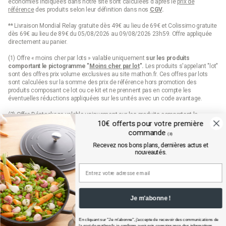
économies indiquées dans notre site sont calculées d'après le
prix de
référence
des produits selon leur définition dans nos
CGV
.
** Livraison Mondial Relay gratuite dès 49€ au lieu de 69€ et Colissimo gratuite
dès 69€ au lieu de 89€ du 05/08/2026 au 09/08/2026 23h59. Offre appliquée
directement au panier.
(1) Offre « moins cher par lots » valable uniquement
sur les produits
comportant le pictogramme "
Moins cher par lot
".
Les produits s'appelant "lot"
sont des offres prix volume exclusives au site mathon.fr. Ces offres par lots
sont calculées sur la somme des
prix de référence
hors promotion des
produits composant ce lot ou ce kit et ne prennent pas en compte les
éventuelles réductions appliquées sur les unités avec un code avantage.
(2) Offre Déstockage valable uniquement sur les produits comportant le
pictogramme "Déstockage" jusqu'à épuisement définitif de leur stock.
10€ offerts pour votre première
commande
(3)
(3) 10€ de remise sur votre première commande sur mathon.fr dès 99€
Recevez nos bons plans, dernières actus et
d’achats pour les nouveaux inscrits en saisissant le code qui est envoyé par
nouveautés.
mail. Offre valable sur les produits hors marques Seb, Moulinex et Tefal, hors
produits disposant d'un pictogramme "prix web", hors lots, hors cartes cadeaux
et dès 99€ d'achats hors frais de port.
Conditions détaillées disponibles dans l’email de confirmation d’inscription à la
newsletter.
Je m'abonne !
(4) Offre « Prix web » valable uniquement sur les produits comportant le
pictogramme "prix web". Les produits indiqués "prix web" sont des offres
exclusives au site mathon.fr. Offre non applicable en magasin ou en catalogue.
En cliquant sur "Je m'abonne", j'accepte de recevoir des communications de
la part de
mathon.fr
, je confirme avoir pris connaissance des informations