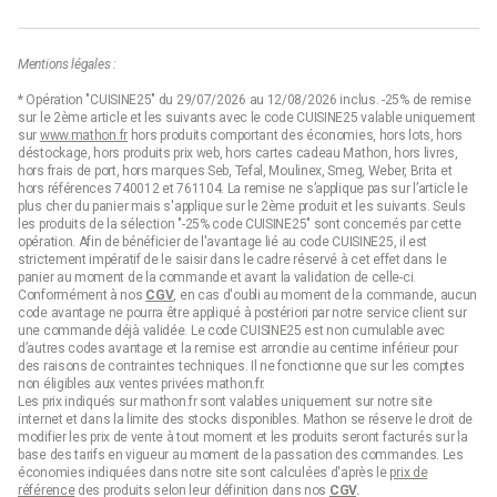
Mentions légales :
* Opération "CUISINE25" du 29/07/2026 au 12/08/2026 inclus. -25% de remise
sur le 2ème article et les suivants avec le code CUISINE25 valable uniquement
sur
www.mathon.fr
hors produits comportant des économies, hors lots, hors
déstockage, hors produits prix web, hors cartes cadeau Mathon, hors livres,
hors frais de port, hors marques Seb, Tefal, Moulinex, Smeg, Weber, Brita et
hors références 740012 et 761104. La remise ne s’applique pas sur l’article le
plus cher du panier mais s'applique sur le 2ème produit et les suivants. Seuls
les produits de la sélection "-25% code CUISINE25" sont concernés par cette
opération. Afin de bénéficier de l'avantage lié au code CUISINE25, il est
strictement impératif de le saisir dans le cadre réservé à cet effet dans le
panier au moment de la commande et avant la validation de celle-ci.
Conformément à nos
CGV
, en cas d'oubli au moment de la commande, aucun
code avantage ne pourra être appliqué à postériori par notre service client sur
une commande déjà validée. Le code CUISINE25 est non cumulable avec
d’autres codes avantage et la remise est arrondie au centime inférieur pour
des raisons de contraintes techniques. Il ne fonctionne que sur les comptes
non éligibles aux ventes privées mathon.fr.
Les prix indiqués sur mathon.fr sont valables uniquement sur notre site
internet et dans la limite des stocks disponibles. Mathon se réserve le droit de
modifier les prix de vente à tout moment et les produits seront facturés sur la
base des tarifs en vigueur au moment de la passation des commandes. Les
économies indiquées dans notre site sont calculées d'après le
prix de
référence
des produits selon leur définition dans nos
CGV
.