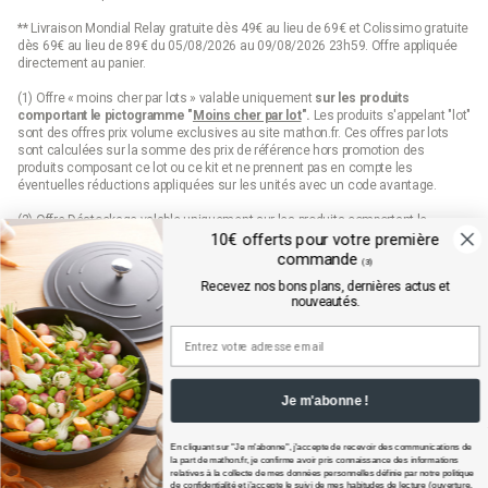
** Livraison Mondial Relay gratuite dès 49€ au lieu de 69€ et Colissimo gratuite
dès 69€ au lieu de 89€ du 05/08/2026 au 09/08/2026 23h59. Offre appliquée
directement au panier.
(1) Offre « moins cher par lots » valable uniquement
sur les produits
comportant le pictogramme "
Moins cher par lot
".
Les produits s'appelant "lot"
sont des offres prix volume exclusives au site mathon.fr. Ces offres par lots
sont calculées sur la somme des
prix de référence
hors promotion des
produits composant ce lot ou ce kit et ne prennent pas en compte les
éventuelles réductions appliquées sur les unités avec un code avantage.
(2) Offre Déstockage valable uniquement sur les produits comportant le
pictogramme "Déstockage" jusqu'à épuisement définitif de leur stock.
10€ offerts pour votre première
commande
(3)
(3) 10€ de remise sur votre première commande sur mathon.fr dès 99€
Recevez nos bons plans, dernières actus et
d’achats pour les nouveaux inscrits en saisissant le code qui est envoyé par
nouveautés.
mail. Offre valable sur les produits hors marques Seb, Moulinex et Tefal, hors
produits disposant d'un pictogramme "prix web", hors lots, hors cartes cadeaux
et dès 99€ d'achats hors frais de port.
Conditions détaillées disponibles dans l’email de confirmation d’inscription à la
newsletter.
Je m'abonne !
(4) Offre « Prix web » valable uniquement sur les produits comportant le
pictogramme "prix web". Les produits indiqués "prix web" sont des offres
exclusives au site mathon.fr. Offre non applicable en magasin ou en catalogue.
En cliquant sur "Je m'abonne", j'accepte de recevoir des communications de
Bocal de conservation 1L Kilner
la part de
mathon.fr
, je confirme avoir pris connaissance des informations
relatives à la collecte de mes données personnelles définie par notre politique
de confidentialité et j’accepte le suivi de mes habitudes de lecture (ouverture,