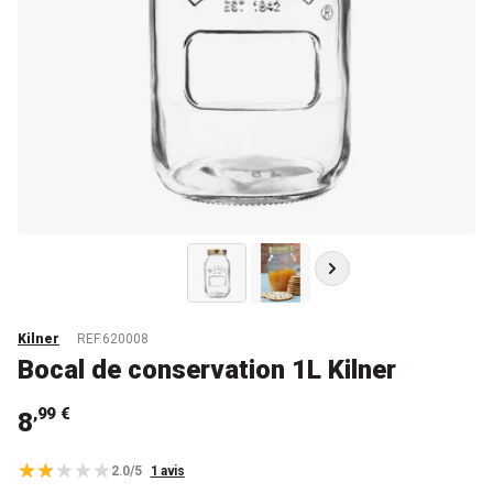
Kilner
REF.620008
Bocal de conservation 1L Kilner
,99 €
8
2.0/5
1 avis