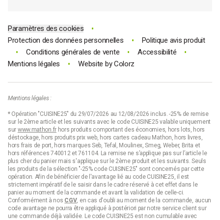
Code promo Mathon
•
Paramètres des cookies
•
Protection des données personnelles
Politique avis produit
•
•
•
Conditions générales de vente
Accessibilité
•
Mentions légales
Website by
Colorz
Mentions légales :
* Opération "CUISINE25" du 29/07/2026 au 12/08/2026 inclus. -25% de remise
sur le 2ème article et les suivants avec le code CUISINE25 valable uniquement
sur
www.mathon.fr
hors produits comportant des économies, hors lots, hors
déstockage, hors produits prix web, hors cartes cadeau Mathon, hors livres,
hors frais de port, hors marques Seb, Tefal, Moulinex, Smeg, Weber, Brita et
hors références 740012 et 761104. La remise ne s’applique pas sur l’article le
plus cher du panier mais s'applique sur le 2ème produit et les suivants. Seuls
les produits de la sélection "-25% code CUISINE25" sont concernés par cette
opération. Afin de bénéficier de l'avantage lié au code CUISINE25, il est
strictement impératif de le saisir dans le cadre réservé à cet effet dans le
panier au moment de la commande et avant la validation de celle-ci.
Conformément à nos
CGV
, en cas d'oubli au moment de la commande, aucun
code avantage ne pourra être appliqué à postériori par notre service client sur
une commande déjà validée. Le code CUISINE25 est non cumulable avec