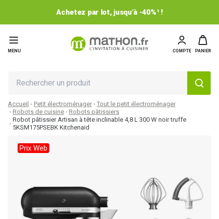
Achetez par lot, jusqu’à -40%¹ !
MENU
COMPTE
PANIER
Accueil
Petit électroménager
Tout le petit électroménager
Robots de cuisine
Robots pâtissiers
Robot pâtissier Artisan à tête inclinable 4,8 L 300 W noir truffe
5KSM175PSEBK Kitchenaid
Prix Web