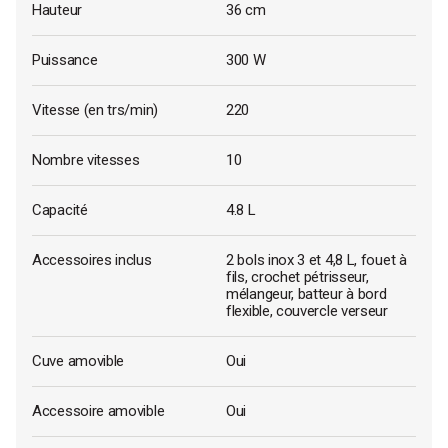
Hauteur
36 cm
Puissance
300 W
Vitesse (en trs/min)
220
Nombre vitesses
10
Capacité
4.8 L
Accessoires inclus
2 bols inox 3 et 4,8 L, fouet à
fils, crochet pétrisseur,
mélangeur, batteur à bord
flexible, couvercle verseur
Cuve amovible
Oui
Accessoire amovible
Oui