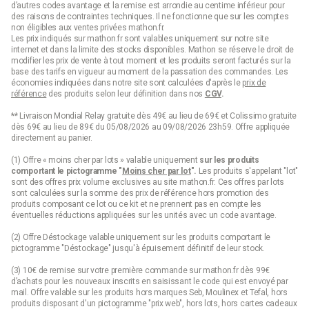
d’autres codes avantage et la remise est arrondie au centime inférieur pour
des raisons de contraintes techniques. Il ne fonctionne que sur les comptes
non éligibles aux ventes privées mathon.fr.
Les prix indiqués sur mathon.fr sont valables uniquement sur notre site
internet et dans la limite des stocks disponibles. Mathon se réserve le droit de
modifier les prix de vente à tout moment et les produits seront facturés sur la
base des tarifs en vigueur au moment de la passation des commandes. Les
économies indiquées dans notre site sont calculées d'après le
prix de
référence
des produits selon leur définition dans nos
CGV
.
** Livraison Mondial Relay gratuite dès 49€ au lieu de 69€ et Colissimo gratuite
dès 69€ au lieu de 89€ du 05/08/2026 au 09/08/2026 23h59. Offre appliquée
directement au panier.
(1) Offre « moins cher par lots » valable uniquement
sur les produits
comportant le pictogramme "
Moins cher par lot
".
Les produits s'appelant "lot"
sont des offres prix volume exclusives au site mathon.fr. Ces offres par lots
sont calculées sur la somme des
prix de référence
hors promotion des
produits composant ce lot ou ce kit et ne prennent pas en compte les
éventuelles réductions appliquées sur les unités avec un code avantage.
(2) Offre Déstockage valable uniquement sur les produits comportant le
pictogramme "Déstockage" jusqu'à épuisement définitif de leur stock.
(3) 10€ de remise sur votre première commande sur mathon.fr dès 99€
d’achats pour les nouveaux inscrits en saisissant le code qui est envoyé par
mail. Offre valable sur les produits hors marques Seb, Moulinex et Tefal, hors
produits disposant d'un pictogramme "prix web", hors lots, hors cartes cadeaux