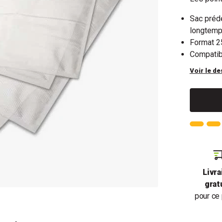
Sac préd
longtem
Format 2
Compatib
Voir le de
Livra
grat
pour ce 