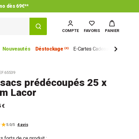
imo dès 69€**
COMPTE
FAVORIS
PANIER
Nouveautés
Déstockage ⁽²⁾
E-Cartes Cadeau
Marques
EF.65539
sacs prédécoupés 25 x
cm Lacor
5 €
5.0/5
4 avis
s forts de ce produit :