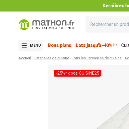
Dernières he
Bons plans
Lots jusqu'à -40%⁽¹⁾
Cui
MENU
Accueil
Ustensiles de cuisine
Tous les ustensiles de cuisine
Ac
-25%* code CUISINE25