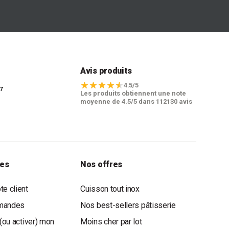
t
Avis produits
4.5/5
Les produits obtiennent une note
moyenne de 4.5/5 dans 112130 avis
les
Nos offres
e client
Cuisson tout inox
mandes
Nos best-sellers pâtisserie
(ou activer) mon
Moins cher par lot