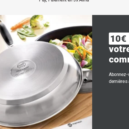
10€ 
votr
com
Abonnez-v
dernières