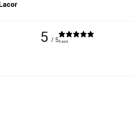
Lacor
5
/ 5
4 avis