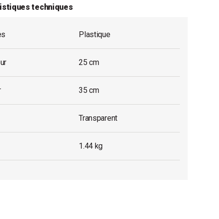
istiques techniques
es
Plastique
ur
25 cm
r
35 cm
Transparent
1.44 kg