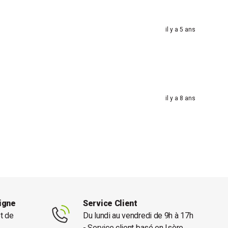
il y a 5 ans
il y a 8 ans
ligne
Service Client
et de
Du lundi au vendredi de 9h à 17h
- Service client basé en Isère