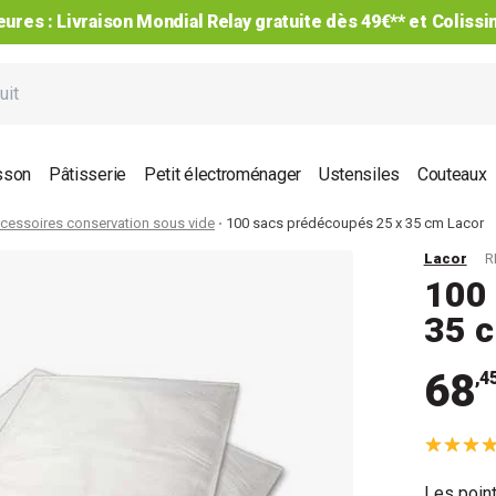
ures : Livraison Mondial Relay gratuite dès 49€** et Coliss
sson
Pâtisserie
Petit électroménager
Ustensiles
Couteaux
cessoires conservation sous vide
100 sacs prédécoupés 25 x 35 cm Lacor
Lacor
R
100 
35 
68
,4
Les point