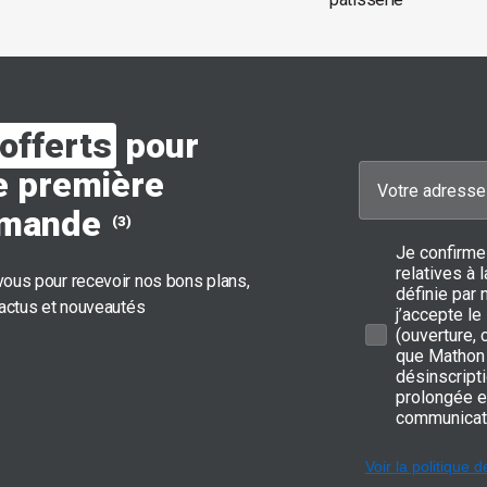
offerts
pour
e première
mande
(3)
Je confirme
relatives à
ous pour recevoir nos bons plans,
définie par 
 actus et nouveautés
j’accepte le
(ouverture,
que Mathon 
désinscripti
prolongée e
communicat
Voir la politique d