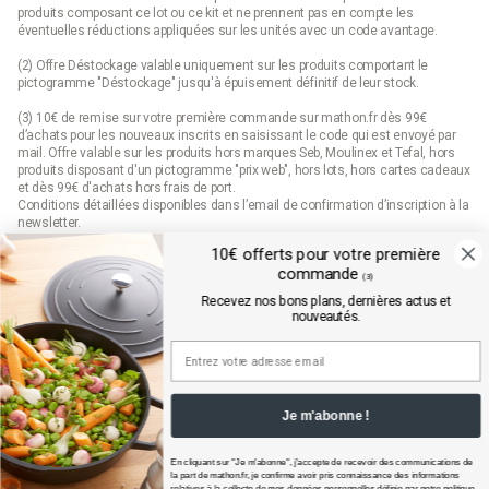
produits composant ce lot ou ce kit et ne prennent pas en compte les
éventuelles réductions appliquées sur les unités avec un code avantage.
(2) Offre Déstockage valable uniquement sur les produits comportant le
pictogramme "Déstockage" jusqu'à épuisement définitif de leur stock.
(3) 10€ de remise sur votre première commande sur mathon.fr dès 99€
d’achats pour les nouveaux inscrits en saisissant le code qui est envoyé par
mail. Offre valable sur les produits hors marques Seb, Moulinex et Tefal, hors
produits disposant d'un pictogramme "prix web", hors lots, hors cartes cadeaux
et dès 99€ d'achats hors frais de port.
Conditions détaillées disponibles dans l’email de confirmation d’inscription à la
newsletter.
10€ offerts pour votre première
(4) Offre « Prix web » valable uniquement sur les produits comportant le
commande
pictogramme "prix web". Les produits indiqués "prix web" sont des offres
(3)
exclusives au site mathon.fr. Offre non applicable en magasin ou en catalogue.
Recevez nos bons plans, dernières actus et
nouveautés.
Mathon.fr est membre de la FEVAD (fédération du e-commerce et de la vente à
distance)
Je m'abonne !
En cliquant sur "Je m'abonne", j'accepte de recevoir des communications de
la part de
mathon.fr
, je confirme avoir pris connaissance des informations
relatives à la collecte de mes données personnelles définie par notre politique