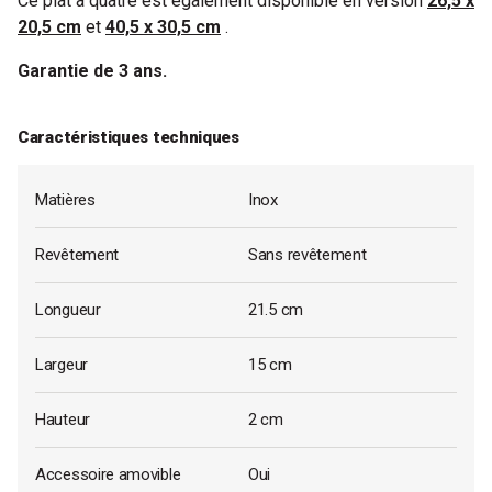
Ce plat à quatre est également disponible en version
26,5 x
20,5 cm
et
40,5 x 30,5 cm
.
Garantie de 3 ans.
Caractéristiques techniques
Matières
Inox
Revêtement
Sans revêtement
Longueur
21.5 cm
Largeur
15 cm
Hauteur
2 cm
Accessoire amovible
Oui