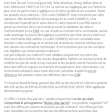
hors frais de port, hors marques Seb, Tefal, Moulinex, Smeg, Weber, Brita et
hors références 740012 et 761104. La remise ne s’applique pas sur l’article le
plus cher du panier mais s'applique sur le 2ème produit et les suivants. Seuls
les produits de la sélection "-25% code CUISINE25" sont concernés par cette
opération. Afin de bénéficier de l'avantage lié au code CUISINE25, il est
strictement impératif de le saisir dans le cadre réservé à cet effet dans le
panier au moment de la commande et avant la validation de celle-ci.
Conformément à nos
CGV
, en cas d'oubli au moment de la commande, aucun
code avantage ne pourra être appliqué à postériori par notre service client sur
une commande déjà validée. Le code CUISINE25 est non cumulable avec
d’autres codes avantage et la remise est arrondie au centime inférieur pour
des raisons de contraintes techniques. Il ne fonctionne que sur les comptes
non éligibles aux ventes privées mathon.fr.
Les prix indiqués sur mathon.fr sont valables uniquement sur notre site
internet et dans la limite des stocks disponibles. Mathon se réserve le droit de
modifier les prix de vente à tout moment et les produits seront facturés sur la
base des tarifs en vigueur au moment de la passation des commandes. Les
économies indiquées dans notre site sont calculées d'après le
prix de
référence
des produits selon leur définition dans nos
CGV
.
** Livraison Mondial Relay gratuite dès 49€ au lieu de 69€ et Colissimo gratuite
dès 69€ au lieu de 89€ du 05/08/2026 au 09/08/2026 23h59. Offre appliquée
directement au panier.
(1) Offre « moins cher par lots » valable uniquement
sur les produits
comportant le pictogramme "
Moins cher par lot
".
Les produits s'appelant "lot"
sont des offres prix volume exclusives au site mathon.fr. Ces offres par lots
sont calculées sur la somme des
prix de référence
hors promotion des