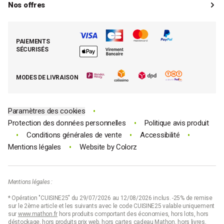
Paiements
Mon compte client
Nos offres
La boutique de Saint-Marcellin
Foire aux questions (FAQ)
Mes commandes
Cuisson tout inox
Espace presse
Contacter le SAV
Retrouver (ou activer) mon compte client
Nos best-sellers pâtisserie
Mathon BtoB
Demande de rétractation
PAIEMENTS
Moins cher par lot
La presse parle de Mathon
SÉCURISÉS
Tous nos bons plans
E-cartes cadeau Mathon
MODES DE LIVRAISON
Code promo Mathon
•
Paramètres des cookies
•
Protection des données personnelles
Politique avis produit
•
•
•
Conditions générales de vente
Accessibilité
•
Mentions légales
Website by
Colorz
Mentions légales :
* Opération "CUISINE25" du 29/07/2026 au 12/08/2026 inclus. -25% de remise
sur le 2ème article et les suivants avec le code CUISINE25 valable uniquement
sur
www.mathon.fr
hors produits comportant des économies, hors lots, hors
déstockage, hors produits prix web, hors cartes cadeau Mathon, hors livres,