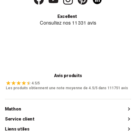
Excellent
Avis produits
4.5/5
Les produits obtiennent une note moyenne de 4.5/5 dans 111751 avis
Mathon
Qui sommes-nous ?
Service client
Catalogue
Livraisons
Liens utiles
Guides d'achat