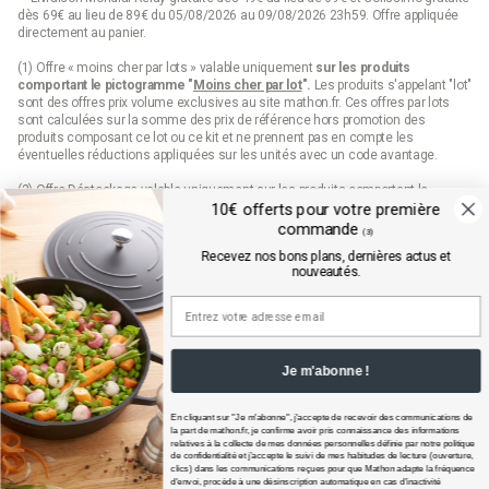
dès 69€ au lieu de 89€ du 05/08/2026 au 09/08/2026 23h59. Offre appliquée
directement au panier.
(1) Offre « moins cher par lots » valable uniquement
sur les produits
comportant le pictogramme "
Moins cher par lot
".
Les produits s'appelant "lot"
sont des offres prix volume exclusives au site mathon.fr. Ces offres par lots
sont calculées sur la somme des
prix de référence
hors promotion des
produits composant ce lot ou ce kit et ne prennent pas en compte les
éventuelles réductions appliquées sur les unités avec un code avantage.
(2) Offre Déstockage valable uniquement sur les produits comportant le
pictogramme "Déstockage" jusqu'à épuisement définitif de leur stock.
10€ offerts pour votre première
commande
(3)
(3) 10€ de remise sur votre première commande sur mathon.fr dès 99€
Recevez nos bons plans, dernières actus et
d’achats pour les nouveaux inscrits en saisissant le code qui est envoyé par
nouveautés.
mail. Offre valable sur les produits hors marques Seb, Moulinex et Tefal, hors
produits disposant d'un pictogramme "prix web", hors lots, hors cartes cadeaux
et dès 99€ d'achats hors frais de port.
Conditions détaillées disponibles dans l’email de confirmation d’inscription à la
newsletter.
Je m'abonne !
(4) Offre « Prix web » valable uniquement sur les produits comportant le
pictogramme "prix web". Les produits indiqués "prix web" sont des offres
exclusives au site mathon.fr. Offre non applicable en magasin ou en catalogue.
En cliquant sur "Je m'abonne", j'accepte de recevoir des communications de
la part de
mathon.fr
, je confirme avoir pris connaissance des informations
relatives à la collecte de mes données personnelles définie par notre politique
de confidentialité et j’accepte le suivi de mes habitudes de lecture (ouverture,
clics) dans les communications reçues pour que Mathon adapte la fréquence
d'envoi, procède à une désinscription automatique en cas d'inactivité
Mathon.fr est membre de la FEVAD (fédération du e-commerce et de la vente à