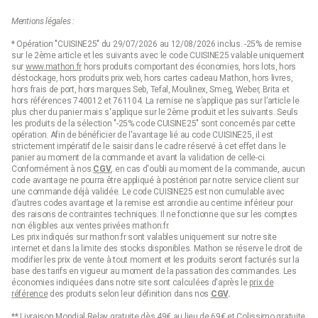
Mentions légales :
* Opération "CUISINE25" du 29/07/2026 au 12/08/2026 inclus. -25% de remise
sur le 2ème article et les suivants avec le code CUISINE25 valable uniquement
sur
www.mathon.fr
hors produits comportant des économies, hors lots, hors
déstockage, hors produits prix web, hors cartes cadeau Mathon, hors livres,
hors frais de port, hors marques Seb, Tefal, Moulinex, Smeg, Weber, Brita et
hors références 740012 et 761104. La remise ne s’applique pas sur l’article le
plus cher du panier mais s'applique sur le 2ème produit et les suivants. Seuls
les produits de la sélection "-25% code CUISINE25" sont concernés par cette
opération. Afin de bénéficier de l'avantage lié au code CUISINE25, il est
strictement impératif de le saisir dans le cadre réservé à cet effet dans le
panier au moment de la commande et avant la validation de celle-ci.
Conformément à nos
CGV
, en cas d'oubli au moment de la commande, aucun
code avantage ne pourra être appliqué à postériori par notre service client sur
une commande déjà validée. Le code CUISINE25 est non cumulable avec
d’autres codes avantage et la remise est arrondie au centime inférieur pour
des raisons de contraintes techniques. Il ne fonctionne que sur les comptes
non éligibles aux ventes privées mathon.fr.
Les prix indiqués sur mathon.fr sont valables uniquement sur notre site
internet et dans la limite des stocks disponibles. Mathon se réserve le droit de
modifier les prix de vente à tout moment et les produits seront facturés sur la
base des tarifs en vigueur au moment de la passation des commandes. Les
économies indiquées dans notre site sont calculées d'après le
prix de
référence
des produits selon leur définition dans nos
CGV
.
** Livraison Mondial Relay gratuite dès 49€ au lieu de 69€ et Colissimo gratuite