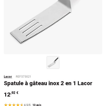
Lacor
REF.573021
Spatule à gâteau inox 2 en 1 Lacor
,92 €
12
4.5/5
10 avis