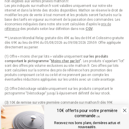
non éligibles aux ventes privées mathon.fr.
Les prix indiqués sur mathon.fr sont valables uniquement sur notre site
internet et dans la limite des stocks disponibles. Mathon se réserve le droit de
modifier les prix de vente à tout moment et les produits seront facturés sur la
base des tarifs en vigueur au moment de la passation des commandes. Les
économies indiquées dans notre site sont calculées d'après le
prix de
référence
des produits selon leur définition dans nos
CGV
.
** Livraison Mondial Relay gratuite dès 49€ au lieu de 69€ et Colissimo gratuite
dès 69€ au lieu de 89€ du 05/08/2026 au 09/08/2026 23h59. Offre appliquée
directement au panier.
(1) Offre « moins cher par lots » valable uniquement
sur les produits
comportant le pictogramme "
Moins cher par lot
".
Les produits s'appelant "lot"
sont des offres prix volume exclusives au site mathon.fr. Ces offres par lots
sont calculées sur la somme des
prix de référence
hors promotion des
produits composant ce lot ou ce kit et ne prennent pas en compte les
éventuelles réductions appliquées sur les unités avec un code avantage.
(2) Offre Déstockage valable uniquement sur les produits comportant le
pictogramme "Déstockage" jusqu'à épuisement définitif de leur stock.
(3) 10€ de remise sur votre première commande sur mathon.fr dès 99€
d’achats pour les nouveaux inscrits en saisissant le code qui est envoyé par
10€ offerts pour votre première
mail. Offre valable sur les produits hors marques Seb, Moulinex et Tefal, hors
commande
produits disposant d'un pictogramme "prix web", hors lots, hors cartes cadeaux
(3)
et dès 99€ d'achats hors frais de port.
Recevez nos bons plans, dernières actus et
Conditions détaillées disponibles dans l’email de confirmation d’inscription à la
nouveautés.