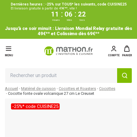
Dernières heures : -25% sur TOUS* les suivants, code CUISINE25
Et livraison gratuite à partir de 49€**, vite !
:
:
11
06
21
Heures
Mins
Secs
Jusqu'à ce soir minuit : Livraison Mondial Relay gratuite dès
49€** et Colissimo dès 69€**
MENU
COMPTE
PANIER
Accueil
Matériel de cuisson
Cocottes et Roasters
Cocottes
Cocotte fonte ovale volcanique 27 cm Le Creuset
-25%* code CUISINE25