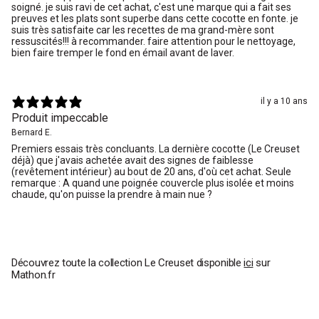
soigné. je suis ravi de cet achat, c'est une marque qui a fait ses
preuves et les plats sont superbe dans cette cocotte en fonte. je
suis très satisfaite car les recettes de ma grand-mère sont
ressuscités!!! à recommander. faire attention pour le nettoyage,
bien faire tremper le fond en émail avant de laver.
il y a 10 ans
Produit impeccable
Bernard E.
Premiers essais très concluants. La dernière cocotte (Le Creuset
déjà) que j'avais achetée avait des signes de faiblesse
(revêtement intérieur) au bout de 20 ans, d'où cet achat. Seule
remarque : A quand une poignée couvercle plus isolée et moins
chaude, qu'on puisse la prendre à main nue ?
Découvrez toute la collection Le Creuset disponible
ici
sur
Mathon.fr