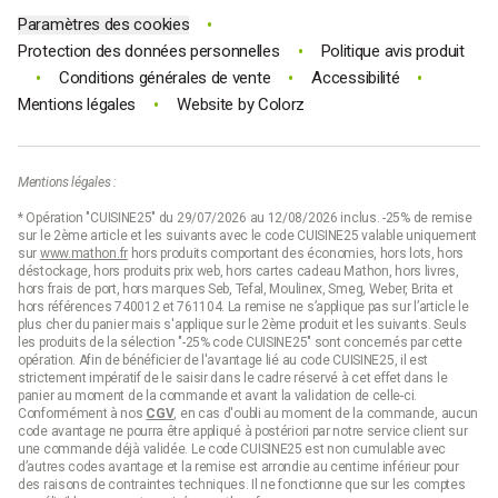
•
Paramètres des cookies
•
Protection des données personnelles
Politique avis produit
•
•
•
Conditions générales de vente
Accessibilité
•
Mentions légales
Website by
Colorz
Mentions légales :
* Opération "CUISINE25" du 29/07/2026 au 12/08/2026 inclus. -25% de remise
sur le 2ème article et les suivants avec le code CUISINE25 valable uniquement
sur
www.mathon.fr
hors produits comportant des économies, hors lots, hors
déstockage, hors produits prix web, hors cartes cadeau Mathon, hors livres,
hors frais de port, hors marques Seb, Tefal, Moulinex, Smeg, Weber, Brita et
hors références 740012 et 761104. La remise ne s’applique pas sur l’article le
plus cher du panier mais s'applique sur le 2ème produit et les suivants. Seuls
les produits de la sélection "-25% code CUISINE25" sont concernés par cette
opération. Afin de bénéficier de l'avantage lié au code CUISINE25, il est
strictement impératif de le saisir dans le cadre réservé à cet effet dans le
panier au moment de la commande et avant la validation de celle-ci.
Conformément à nos
CGV
, en cas d'oubli au moment de la commande, aucun
code avantage ne pourra être appliqué à postériori par notre service client sur
une commande déjà validée. Le code CUISINE25 est non cumulable avec
d’autres codes avantage et la remise est arrondie au centime inférieur pour
des raisons de contraintes techniques. Il ne fonctionne que sur les comptes