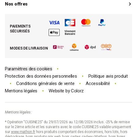
Paiements
Mon compte client
Nos offres
La boutique de Saint-Marcellin
Foire aux questions (FAQ)
Mes commandes
Cuisson tout inox
Espace presse
Contacter le SAV
Retrouver (ou activer) mon compte client
Nos best-sellers pâtisserie
Mathon BtoB
Demande de rétractation
PAIEMENTS
Moins cher par lot
La presse parle de Mathon
SÉCURISÉS
Tous nos bons plans
E-cartes cadeau Mathon
MODES DE LIVRAISON
Code promo Mathon
•
Paramètres des cookies
•
Protection des données personnelles
Politique avis produit
•
•
•
Conditions générales de vente
Accessibilité
•
Mentions légales
Website by
Colorz
Mentions légales :
* Opération "CUISINE25" du 29/07/2026 au 12/08/2026 inclus. -25% de remise
sur le 2ème article et les suivants avec le code CUISINE25 valable uniquement
sur
www.mathon.fr
hors produits comportant des économies, hors lots, hors
déstockage, hors produits prix web, hors cartes cadeau Mathon, hors livres,