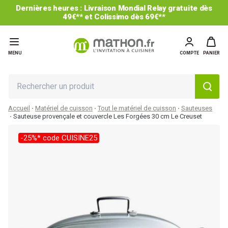
Dernières heures : Livraison Mondial Relay gratuite dès
49€** et Colissimo dès 69€**
MENU
COMPTE
PANIER
Accueil
Matériel de cuisson
Tout le matériel de cuisson
Sauteuses
Sauteuse provençale et couvercle Les Forgées 30 cm Le Creuset
-25%* code CUISINE25