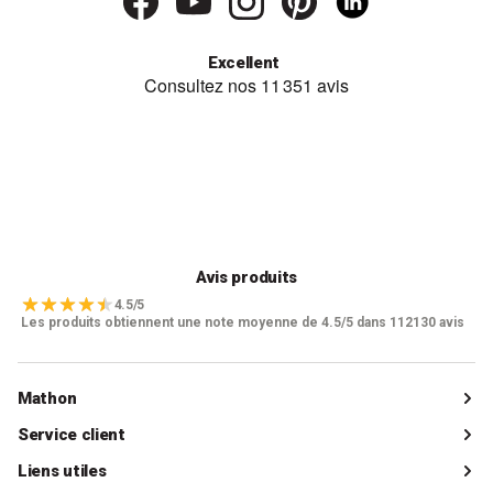
Excellent
Avis produits
4.5/5
Les produits obtiennent une note moyenne de 4.5/5 dans 112130 avis
Mathon
Qui sommes-nous ?
Service client
Catalogue
Livraisons
Liens utiles
Guides d'achat