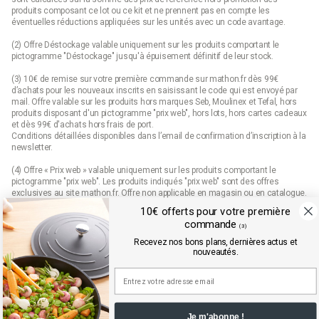
produits composant ce lot ou ce kit et ne prennent pas en compte les
éventuelles réductions appliquées sur les unités avec un code avantage.
(2) Offre Déstockage valable uniquement sur les produits comportant le
pictogramme "Déstockage" jusqu'à épuisement définitif de leur stock.
(3) 10€ de remise sur votre première commande sur mathon.fr dès 99€
d’achats pour les nouveaux inscrits en saisissant le code qui est envoyé par
mail. Offre valable sur les produits hors marques Seb, Moulinex et Tefal, hors
produits disposant d'un pictogramme "prix web", hors lots, hors cartes cadeaux
et dès 99€ d'achats hors frais de port.
Conditions détaillées disponibles dans l’email de confirmation d’inscription à la
newsletter.
(4) Offre « Prix web » valable uniquement sur les produits comportant le
pictogramme "prix web". Les produits indiqués "prix web" sont des offres
exclusives au site mathon.fr. Offre non applicable en magasin ou en catalogue.
10€ offerts pour votre première
commande
(3)
Mathon.fr est membre de la FEVAD (fédération du e-commerce et de la vente à
Recevez nos bons plans, dernières actus et
distance)
nouveautés.
Je m'abonne !