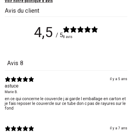
Voir notre politique d’avis
Avis du client
4,5
/ 5
8 avis
Avis
8
il y a 5 ans
astuce
Marie B.
en ce qui concerne le couvercle j ai garde l emballage en carton et
je fais reposer le couvercle sur ce tube don c pas de rayures sur le
fond
il y a 7 ans