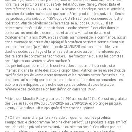
hors frais de port, hors marques Seb, Tefal, Moulinex, Smeg, Weber, Brita et
hors références 740012 et 761104. La remise ne s’applique pas sur l’article le
plus cher du panier mais s'applique sur le 2ème produit et les suivants. Seuls
les produits de la sélection "-25% code CUISINE25" sont concernés par cette
opération. Afin de bénéficier de l'avantage lié au code CUISINE25, il est
strictement impératif de le saisir dans le cadre réservé à cet effet dans le
panier au moment de la commande et avant la validation de celle-ci.
Conformément à nos
CGV
, en cas d'oubli au moment de la commande, aucun
code avantage ne pourra être appliqué à postériori par notre service client sur
une commande déjà validée. Le code CUISINE25 est non cumulable avec
d’autres codes avantage et la remise est arrondie au centime inférieur pour
des raisons de contraintes techniques. Il ne fonctionne que sur les comptes
non éligibles aux ventes privées mathon.fr.
Les prix indiqués sur mathon.fr sont valables uniquement sur notre site
internet et dans la limite des stocks disponibles. Mathon se réserve le droit de
modifier les prix de vente à tout moment et les produits seront facturés sur la
base des tarifs en vigueur au moment de la passation des commandes. Les
économies indiquées dans notre site sont calculées d'après le
prix de
référence
des produits selon leur définition dans nos
CGV
.
** Livraison Mondial Relay gratuite dès 49€ au lieu de 69€ et Colissimo gratuite
dès 69€ au lieu de 89€ du 05/08/2026 au 09/08/2026 et prolongée jusqu’au
12/08/2026 23h59. Offre appliquée directement au panier.
(1) Offre « moins cher par lots » valable uniquement
sur les produits
comportant le pictogramme "
Moins cher par lot
".
Les produits s'appelant "lot"
sont des offres prix volume exclusives au site mathon.fr. Ces offres par lots
sont calculées sur la somme des
prix de référence
hors promotion des