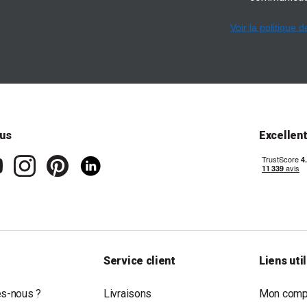
Voir la politique d
us
Excellen
Service client
Liens uti
s-nous ?
Livraisons
Mon compt