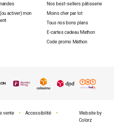
mandes
Nos best-sellers pâtisserie
(ou activer) mon
Moins cher par lot
ient
Tous nos bons plans
E-cartes cadeau Mathon
Code promo Mathon
SON
e vente
•
Accessibilité
•
Website by
Colorz