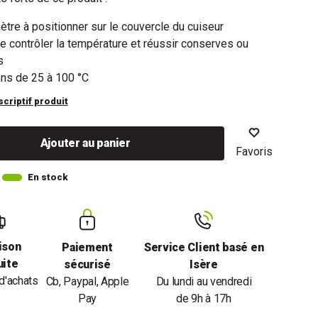
re à positionner sur le couvercle du cuiseur
 contrôler la température et réussir conserves ou
s
ons de 25 à 100 °C
scriptif produit
Ajouter au panier
Favoris
En stock
ison
Paiement
Service Client basé en
uite
sécurisé
Isère
d'achats
Cb, Paypal, Apple
Du lundi au vendredi
Pay
de 9h à 17h