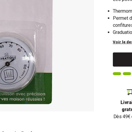
Thermomèt
Permet de
confiture
Graduati
Voir le de
Livra
grat
Dès 49€ 