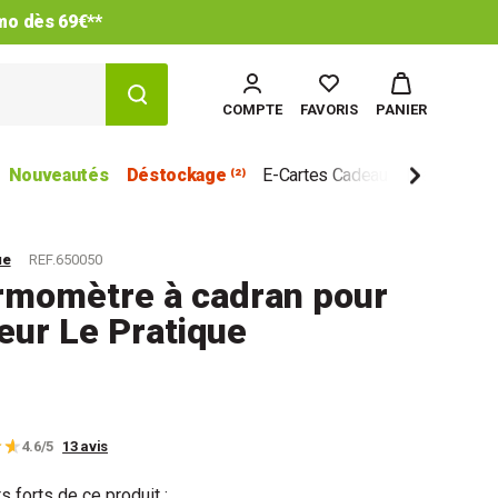
imo dès 69€**
COMPTE
FAVORIS
PANIER
Nouveautés
Déstockage ⁽²⁾
E-Cartes Cadeau
Marques
ue
REF.650050
rmomètre à cadran pour
eur Le Pratique
4.6/5
13 avis
s forts de ce produit :