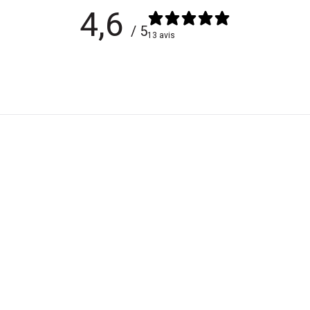
4,6
/ 5
13 avis