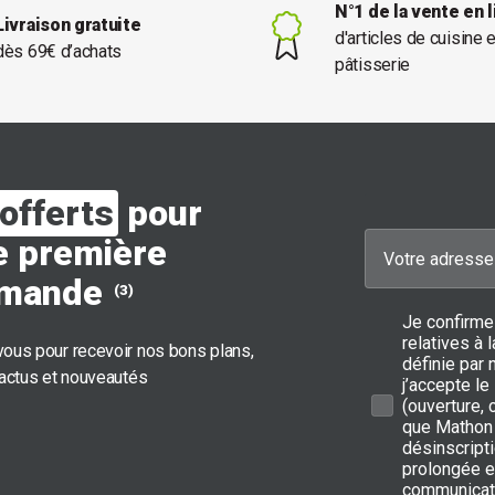
N°1 de la vente en 
Livraison gratuite
d'articles de cuisine 
dès 69€ d’achats
pâtisserie
offerts
pour
e première
mande
(3)
Je confirme
relatives à
ous pour recevoir nos bons plans,
définie par 
 actus et nouveautés
j’accepte le
(ouverture,
que Mathon 
désinscripti
prolongée e
communicat