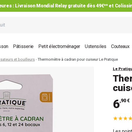
ures : Livraison Mondial Relay gratuite dès 49€** et Coliss
sson
Pâtisserie
Petit électroménager
Ustensiles
Couteaux
lisateurs et bouilleurs
Thermomètre à cadran pour cuiseur Le Pratique
Le Pratiq
The
cuis
6
,90 €
Les point