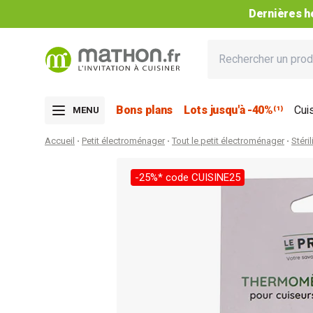
Dernières he
Bons plans
Lots jusqu'à -40%⁽¹⁾
Cui
MENU
Accueil
Petit électroménager
Tout le petit électroménager
Stéri
-25%* code CUISINE25