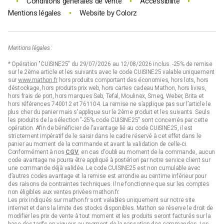
•
•
•
Conditions générales de vente
Accessibilité
•
Mentions légales
Website by
Colorz
Mentions légales :
* Opération "CUISINE25" du 29/07/2026 au 12/08/2026 inclus. -25% de remise
sur le 2ème article et les suivants avec le code CUISINE25 valable uniquement
sur
www.mathon.fr
hors produits comportant des économies, hors lots, hors
déstockage, hors produits prix web, hors cartes cadeau Mathon, hors livres,
hors frais de port, hors marques Seb, Tefal, Moulinex, Smeg, Weber, Brita et
hors références 740012 et 761104. La remise ne s’applique pas sur l’article le
plus cher du panier mais s'applique sur le 2ème produit et les suivants. Seuls
les produits de la sélection "-25% code CUISINE25" sont concernés par cette
opération. Afin de bénéficier de l'avantage lié au code CUISINE25, il est
strictement impératif de le saisir dans le cadre réservé à cet effet dans le
panier au moment de la commande et avant la validation de celle-ci.
Conformément à nos
CGV
, en cas d'oubli au moment de la commande, aucun
code avantage ne pourra être appliqué à postériori par notre service client sur
une commande déjà validée. Le code CUISINE25 est non cumulable avec
d’autres codes avantage et la remise est arrondie au centime inférieur pour
des raisons de contraintes techniques. Il ne fonctionne que sur les comptes
non éligibles aux ventes privées mathon.fr.
Les prix indiqués sur mathon.fr sont valables uniquement sur notre site
internet et dans la limite des stocks disponibles. Mathon se réserve le droit de
modifier les prix de vente à tout moment et les produits seront facturés sur la
base des tarifs en vigueur au moment de la passation des commandes. Les