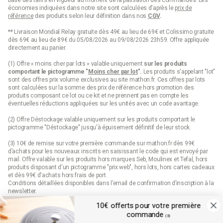
économies indiquées dans notre site sont calculées d'après le
prix de
référence
des produits selon leur définition dans nos
CGV
.
** Livraison Mondial Relay gratuite dès 49€ au lieu de 69€ et Colissimo gratuite
dès 69€ au lieu de 89€ du 05/08/2026 au 09/08/2026 23h59. Offre appliquée
directement au panier.
(1) Offre « moins cher par lots » valable uniquement
sur les produits
comportant le pictogramme "
Moins cher par lot
".
Les produits s'appelant "lot"
sont des offres prix volume exclusives au site mathon.fr. Ces offres par lots
sont calculées sur la somme des
prix de référence
hors promotion des
produits composant ce lot ou ce kit et ne prennent pas en compte les
éventuelles réductions appliquées sur les unités avec un code avantage.
(2) Offre Déstockage valable uniquement sur les produits comportant le
pictogramme "Déstockage" jusqu'à épuisement définitif de leur stock.
(3) 10€ de remise sur votre première commande sur mathon.fr dès 99€
d’achats pour les nouveaux inscrits en saisissant le code qui est envoyé par
mail. Offre valable sur les produits hors marques Seb, Moulinex et Tefal, hors
produits disposant d'un pictogramme "prix web", hors lots, hors cartes cadeaux
et dès 99€ d'achats hors frais de port.
Conditions détaillées disponibles dans l’email de confirmation d’inscription à la
newsletter.
10€ offerts pour votre première
(4) Offre « Prix web » valable uniquement sur les produits comportant le
commande
pictogramme "prix web". Les produits indiqués "prix web" sont des offres
(3)
exclusives au site mathon.fr. Offre non applicable en magasin ou en catalogue.