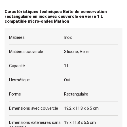
- Lot 2 boîtes de conservation rectangulaires en inox avec
Caractéristiques techniques Boîte de conservation
couvercles en verre 1 L et 1,65 L compatibles micro-ondes Mathon
rectangulaire en inox avec couvercle en verre 1 L
A télécharger
compatible micro-ondes Mathon
Matières
Inox
Matières couvercle
Silicone, Verre
Capacité
1 L
Hermétique
Oui
Forme
Rectangulaire
Dimensions avec couvercle
19,2 x 11,8 x 6,5 cm
Dimensions extérieures sans
19 x 11,8 x 5,5 cm