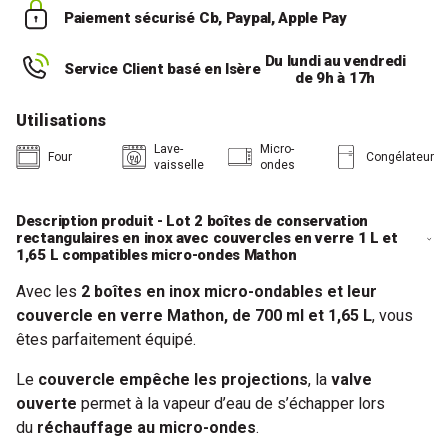
Paiement sécurisé
Cb, Paypal, Apple Pay
Du lundi au vendredi
Service Client basé en Isère
de 9h à 17h
Utilisations
Lave-
Micro-
Four
Congélateur
vaisselle
ondes
Description produit - Lot 2 boîtes de conservation
rectangulaires en inox avec couvercles en verre 1 L et
1,65 L compatibles micro-ondes Mathon
Avec les
2 boîtes en inox micro-ondables et leur
couvercle en verre Mathon, de 700 ml et 1,65 L
, vous
êtes parfaitement équipé.
Le
couvercle empêche les projections
, la
valve
ouverte
permet à la vapeur d’eau de s’échapper lors
du
réchauffage au micro-ondes
.