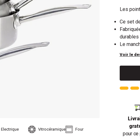
Les point
Ce set d
Fabriqué
durables
Le manch
Voir le de
Livra
grat
Electrique
Vitrocéramique
Four
pour ce 