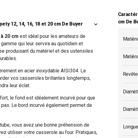
Caractér
cm De B
pety 12, 14, 16, 18 et 20 cm De Buyer
 à 20 cm
est idéal pour les amateurs de
Matièr
e gamme qui leur servira au quotidien et
e produisant du matériel et des ustensiles
Matièr
urables.
rement en acier inoxydable AISI304. La
Revête
garder vos casseroles brillantes longtemps,
dra leur éclat.
Diamèt
rt, le fond est idéalement incurvé pour que
le pas. Le bord incurvé également permet de
Diamètr
tube, vous avez une bonne préhension de
Longue
ez utiliser votre casserole au four. Pratiques,