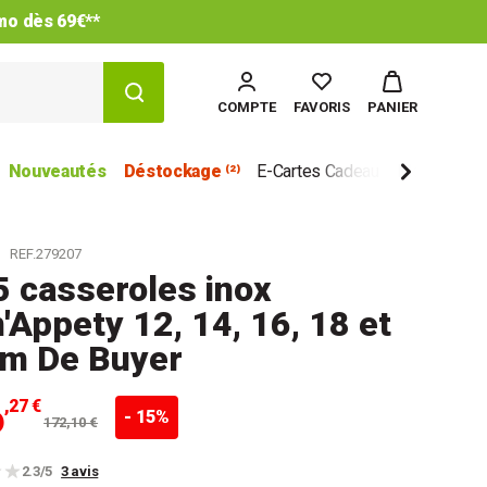
imo dès 69€**
COMPTE
FAVORIS
PANIER
Nouveautés
Déstockage ⁽²⁾
E-Cartes Cadeau
Marques
REF.279207
5 casseroles inox
'Appety 12, 14, 16, 18 et
cm De Buyer
6
,27 €
- 15%
172,10 €
2.3/5
3 avis