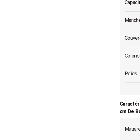
Capaci
Manche
Couverc
Coloris
Poids
Caractér
cm De B
Matièr