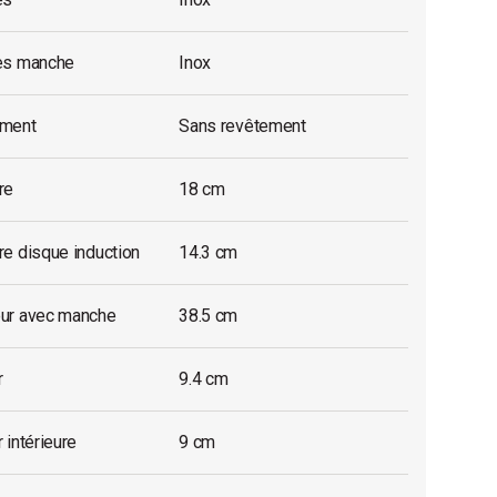
es manche
Inox
ment
Sans revêtement
re
18 cm
e disque induction
14.3 cm
ur avec manche
38.5 cm
r
9.4 cm
 intérieure
9 cm