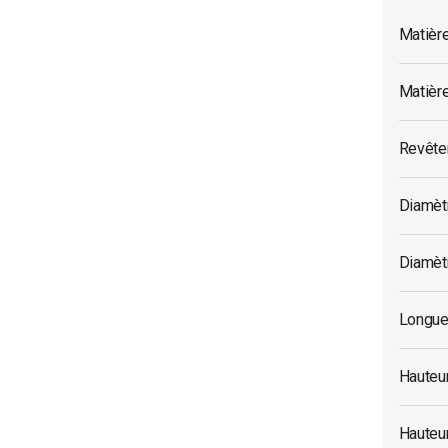
Matièr
Matièr
Revête
Diamèt
Diamètr
Longue
Hauteu
Hauteur