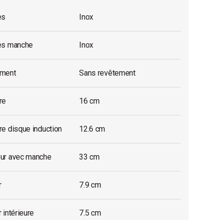
es
Inox
es manche
Inox
ment
Sans revêtement
re
16 cm
e disque induction
12.6 cm
ur avec manche
33 cm
r
7.9 cm
 intérieure
7.5 cm