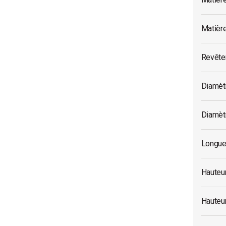
Matièr
Revête
Diamèt
Diamètr
Longue
Hauteu
Hauteur