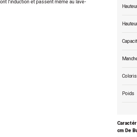
ont l’induction et passent même au lave-
Hauteu
Hauteur
Capaci
Manche
Coloris
Poids
Caractér
cm De B