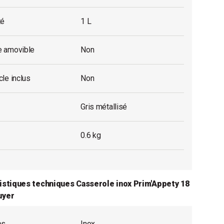
té
1 L
 amovible
Non
le inclus
Non
Gris métallisé
0.6 kg
istiques techniques Casserole inox Prim'Appety 18
uyer
es
Inox