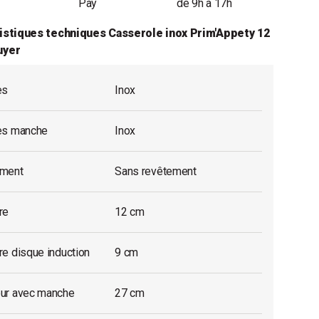
Pay
de 9h à 17h
istiques techniques Casserole inox Prim'Appety 12
uyer
es
Inox
es manche
Inox
ment
Sans revêtement
re
12 cm
e disque induction
9 cm
ur avec manche
27 cm