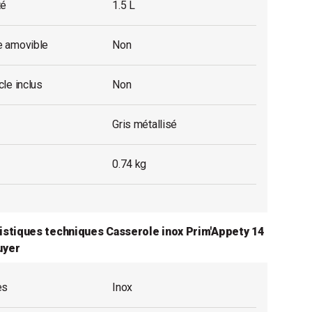
té
1.5 L
 amovible
Non
le inclus
Non
Gris métallisé
0.74 kg
istiques techniques Casserole inox Prim'Appety 14
uyer
es
Inox