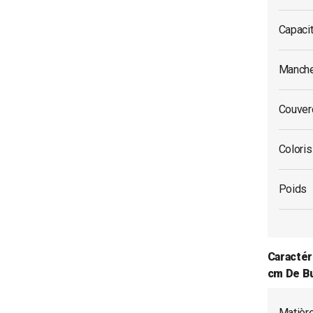
Capaci
Manche
Couverc
Coloris
Poids
Caractér
cm De B
Matièr