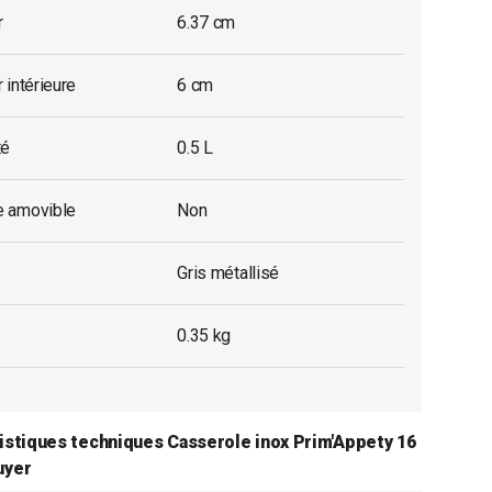
r
6.37 cm
 intérieure
6 cm
té
0.5 L
 amovible
Non
Gris métallisé
0.35 kg
istiques techniques Casserole inox Prim'Appety 16
uyer