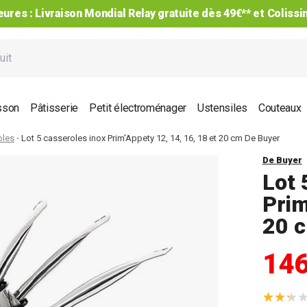
ures : Livraison Mondial Relay gratuite dès 49€** et Coliss
sson
Pâtisserie
Petit électroménager
Ustensiles
Couteaux
oles
Lot 5 casseroles inox Prim'Appety 12, 14, 16, 18 et 20 cm De Buyer
De Buyer
Lot 
Prim
20 
14