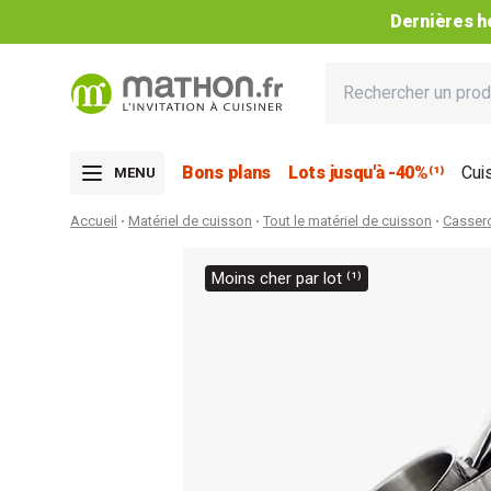
Dernières he
Bons plans
Lots jusqu'à -40%⁽¹⁾
Cui
MENU
Accueil
Matériel de cuisson
Tout le matériel de cuisson
Casser
Moins cher par lot ⁽¹⁾