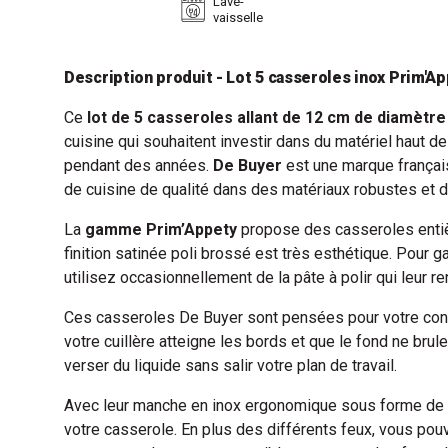
Lave-
vaisselle
Description produit - Lot 5 casseroles inox Prim'Ap
Ce
lot de 5 casseroles allant de 12 cm de diamètre
cuisine qui souhaitent investir dans du matériel haut d
pendant des années.
De Buyer
est une marque français
de cuisine de qualité dans des matériaux robustes et d
La
gamme Prim’Appety
propose des casseroles entiè
finition satinée poli brossé est très esthétique. Pour 
utilisez occasionnellement de la pâte à polir qui leur ren
Ces casseroles De Buyer sont pensées pour votre confo
votre cuillère atteigne les bords et que le fond ne bru
verser du liquide sans salir votre plan de travail.
Avec leur manche en inox ergonomique sous forme de 
votre casserole. En plus des différents feux, vous pouv