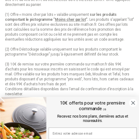
directement au panier.
(1) Offre « moins cher par lots » valable uniquement
sur les produits
comportant le pictogramme "
Moins cher par lot
".
Les produits s'appelant "lot"
sont des offres prix volume exclusives au site mathon.fr. Ces offres par lots
sont calculées sur la somme des
prix de référence
hors promotion des
produits composant ce lot ou ce kit et ne prennent pas en compte les
éventuelles réductions appliquées sur les unités avec un code avantage.
(2) Offre Déstockage valable uniquement sur les produits comportant le
pictogramme "Déstockage" jusqu'à épuisement définitif de leur stock.
(3) 10€ de remise sur votre première commande sur mathon.fr dès 99€
d’achats pour les nouveaux inscrits en saisissant le code qui est envoyé par
mail. Offre valable sur les produits hors marques Seb, Moulinex et Tefal, hors
produits disposant d'un pictogramme "prix web", hors lots, hors cartes cadeaux
et dès 99€ d'achats hors frais de port.
Conditions détaillées disponibles dans l’email de confirmation d’inscription à la
newsletter.
10€ offerts pour votre première
(4) Offre « Prix web » valable uniquement sur les produits comportant le
commande
pictogramme "prix web". Les produits indiqués "prix web" sont des offres
(3)
exclusives au site mathon.fr. Offre non applicable en magasin ou en catalogue.
Recevez nos bons plans, dernières actus et
nouveautés.
Mathon.fr est membre de la FEVAD (fédération du e-commerce et de la vente à
distance)