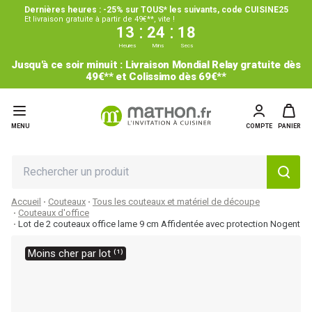
Dernières heures : -25% sur TOUS* les suivants, code CUISINE25
Et livraison gratuite à partir de 49€**, vite !
:
:
13
24
18
Heures
Mins
Secs
Jusqu'à ce soir minuit : Livraison Mondial Relay gratuite dès
49€** et Colissimo dès 69€**
MENU
COMPTE
PANIER
Accueil
Couteaux
Tous les couteaux et matériel de découpe
Couteaux d'office
Lot de 2 couteaux office lame 9 cm Affidentée avec protection Nogent
Moins cher par lot ⁽¹⁾