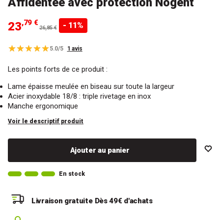
Affidentée avec protection Nogent
,79 €
23
- 11%
26,85 €
5.0/5
1 avis
Les points forts de ce produit :
Lame épaisse meulée en biseau sur toute la largeur
Acier inoxydable 18/8 : triple rivetage en inox
Manche ergonomique
Voir le descriptif produit
Ajouter au panier
En stock
Livraison gratuite
Dès 49€ d'achats