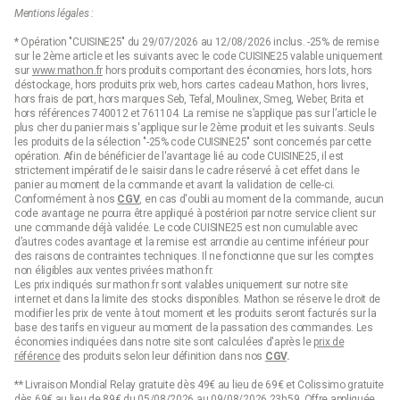
Mentions légales :
* Opération "CUISINE25" du 29/07/2026 au 12/08/2026 inclus. -25% de remise
sur le 2ème article et les suivants avec le code CUISINE25 valable uniquement
sur
www.mathon.fr
hors produits comportant des économies, hors lots, hors
déstockage, hors produits prix web, hors cartes cadeau Mathon, hors livres,
hors frais de port, hors marques Seb, Tefal, Moulinex, Smeg, Weber, Brita et
hors références 740012 et 761104. La remise ne s’applique pas sur l’article le
plus cher du panier mais s'applique sur le 2ème produit et les suivants. Seuls
les produits de la sélection "-25% code CUISINE25" sont concernés par cette
opération. Afin de bénéficier de l'avantage lié au code CUISINE25, il est
strictement impératif de le saisir dans le cadre réservé à cet effet dans le
panier au moment de la commande et avant la validation de celle-ci.
Conformément à nos
CGV
, en cas d'oubli au moment de la commande, aucun
code avantage ne pourra être appliqué à postériori par notre service client sur
une commande déjà validée. Le code CUISINE25 est non cumulable avec
d’autres codes avantage et la remise est arrondie au centime inférieur pour
des raisons de contraintes techniques. Il ne fonctionne que sur les comptes
non éligibles aux ventes privées mathon.fr.
Les prix indiqués sur mathon.fr sont valables uniquement sur notre site
internet et dans la limite des stocks disponibles. Mathon se réserve le droit de
modifier les prix de vente à tout moment et les produits seront facturés sur la
base des tarifs en vigueur au moment de la passation des commandes. Les
économies indiquées dans notre site sont calculées d'après le
prix de
référence
des produits selon leur définition dans nos
CGV
.
** Livraison Mondial Relay gratuite dès 49€ au lieu de 69€ et Colissimo gratuite
dès 69€ au lieu de 89€ du 05/08/2026 au 09/08/2026 23h59. Offre appliquée