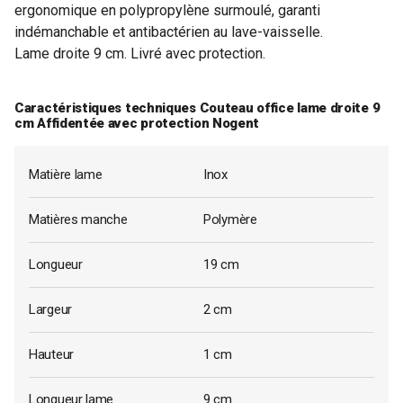
ergonomique en polypropylène surmoulé, garanti
indémanchable et antibactérien au lave-vaisselle.
Lame droite 9 cm. Livré avec protection.
Caractéristiques techniques Couteau office lame droite 9
cm Affidentée avec protection Nogent
Matière lame
Inox
Matières manche
Polymère
Longueur
19 cm
Largeur
2 cm
Hauteur
1 cm
Longueur lame
9 cm