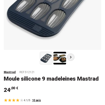
Mastrad
REF.512121
Moule silicone 9 madeleines Mastrad
,00 €
24
4.1/5
10 avis