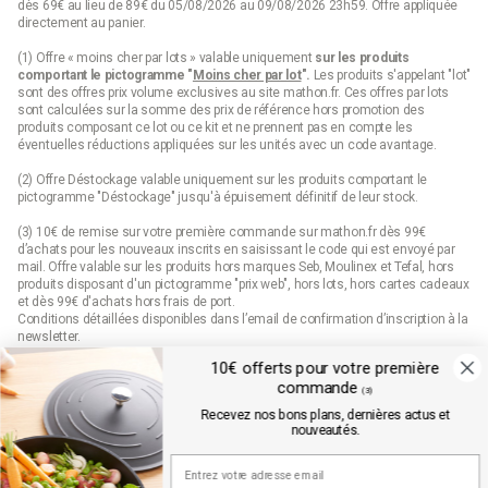
dès 69€ au lieu de 89€ du 05/08/2026 au 09/08/2026 23h59. Offre appliquée
directement au panier.
(1) Offre « moins cher par lots » valable uniquement
sur les produits
comportant le pictogramme "
Moins cher par lot
".
Les produits s'appelant "lot"
sont des offres prix volume exclusives au site mathon.fr. Ces offres par lots
sont calculées sur la somme des
prix de référence
hors promotion des
produits composant ce lot ou ce kit et ne prennent pas en compte les
éventuelles réductions appliquées sur les unités avec un code avantage.
(2) Offre Déstockage valable uniquement sur les produits comportant le
pictogramme "Déstockage" jusqu'à épuisement définitif de leur stock.
(3) 10€ de remise sur votre première commande sur mathon.fr dès 99€
d’achats pour les nouveaux inscrits en saisissant le code qui est envoyé par
mail. Offre valable sur les produits hors marques Seb, Moulinex et Tefal, hors
produits disposant d'un pictogramme "prix web", hors lots, hors cartes cadeaux
et dès 99€ d'achats hors frais de port.
Conditions détaillées disponibles dans l’email de confirmation d’inscription à la
newsletter.
10€ offerts pour votre première
(4) Offre « Prix web » valable uniquement sur les produits comportant le
commande
pictogramme "prix web". Les produits indiqués "prix web" sont des offres
(3)
exclusives au site mathon.fr. Offre non applicable en magasin ou en catalogue.
Recevez nos bons plans, dernières actus et
nouveautés.
Mathon.fr est membre de la FEVAD (fédération du e-commerce et de la vente à