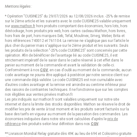
Mentions légales :
* Opération "CUISINE25" du 29/07/2026 au 12/08/2026 inclus. -25% de remise
sur le 2ème article et les suivants avec le code CUISINE25 valable uniquement
sur
www.mathon.fr
hors produits comportant des économies, hors lots, hors
déstockage, hors produits prix web, hors cartes cadeau Mathon, hors livres,
hors frais de port, hors marques Seb, Tefal, Moulinex, Smeg, Weber, Brita et
hors références 740012 et 761104. La remise ne s’applique pas sur l’article le
plus cher du panier mais s'applique sur le 2ème produit et les suivants. Seuls
les produits de la sélection "-25% code CUISINE25" sont concernés par cette
opération. Afin de bénéficier de l'avantage lié au code CUISINE25, il est
strictement impératif de le saisir dans le cadre réservé à cet effet dans le
panier au moment de la commande et avant la validation de celle-ci.
Conformément à nos
CGV
, en cas d'oubli au moment de la commande, aucun
code avantage ne pourra être appliqué à postériori par notre service client sur
une commande déjà validée. Le code CUISINE25 est non cumulable avec
d’autres codes avantage et la remise est arrondie au centime inférieur pour
des raisons de contraintes techniques. Il ne fonctionne que sur les comptes
non éligibles aux ventes privées mathon.fr.
Les prix indiqués sur mathon.fr sont valables uniquement sur notre site
internet et dans la limite des stocks disponibles. Mathon se réserve le droit de
modifier les prix de vente à tout moment et les produits seront facturés sur la
base des tarifs en vigueur au moment de la passation des commandes. Les
économies indiquées dans notre site sont calculées d'après le
prix de
référence
des produits selon leur définition dans nos
CGV
.
** Livraison Mondial Relay gratuite dès 49€ au lieu de 69€ et Colissimo gratuite