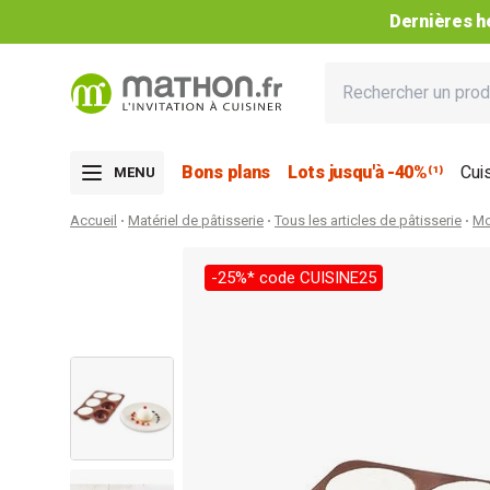
Bons plans
Lots jusqu'à -40%⁽¹⁾
Cui
MENU
Accueil
Matériel de pâtisserie
Tous les articles de pâtisserie
Mo
-25%* code CUISINE25