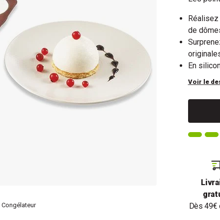
Réalisez
de dômes 
Surprene
originale
En silico
Voir le de
Livra
grat
Congélateur
Dès 49€ 