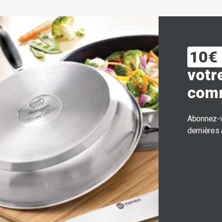
10€ 
votr
com
Abonnez-v
dernières