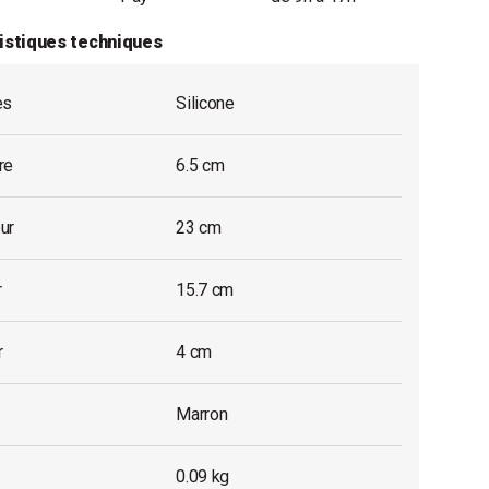
istiques techniques
es
Silicone
re
6.5 cm
ur
23 cm
r
15.7 cm
r
4 cm
Marron
0.09 kg