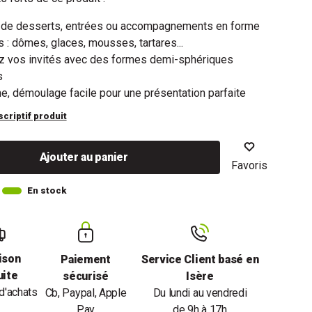
 de desserts, entrées ou accompagnements en forme
: dômes, glaces, mousses, tartares...
z vos invités avec des formes demi-sphériques
s
ne, démoulage facile pour une présentation parfaite
scriptif produit
Ajouter au panier
Favoris
En stock
ison
Paiement
Service Client basé en
uite
sécurisé
Isère
d'achats
Cb, Paypal, Apple
Du lundi au vendredi
Pay
de 9h à 17h