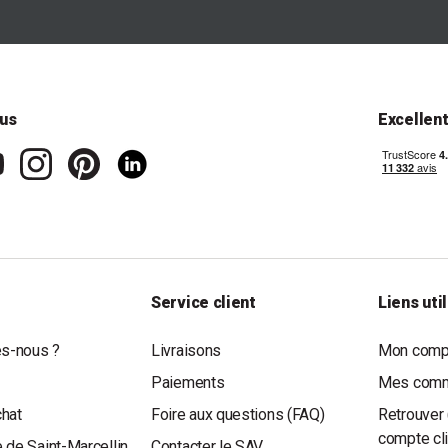
us
Excellen
Service client
Liens uti
s-nous ?
Livraisons
Mon compt
Paiements
Mes com
chat
Foire aux questions (FAQ)
Retrouver 
compte cl
 de Saint-Marcellin
Contacter le SAV