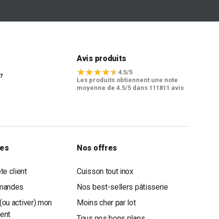
t
Avis produits
4.5/5
Les produits obtiennent une note
moyenne de 4.5/5 dans 111811 avis
les
Nos offres
e client
Cuisson tout inox
mandes
Nos best-sellers pâtisserie
(ou activer) mon
Moins cher par lot
ient
Tous nos bons plans