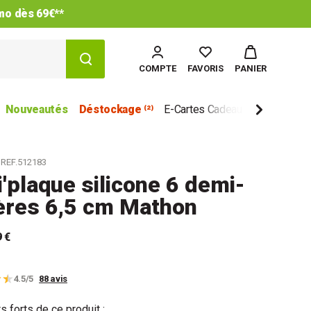
5
COMPTE
FAVORIS
PANIER
Nouveautés
Déstockage ⁽²⁾
E-Cartes Cadeau
Marques
REF.512183
i'plaque silicone 6 demi-
ères 6,5 cm Mathon
9 €
4.5/5
88 avis
s forts de ce produit :