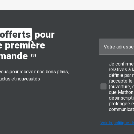
offerts
pour
e première
mande
(3)
Je confirme
relatives à
ous pour recevoir nos bons plans,
définie par 
 actus et nouveautés
j’accepte le
(ouverture,
que Mathon 
désinscripti
prolongée e
communicat
Voir la politique d