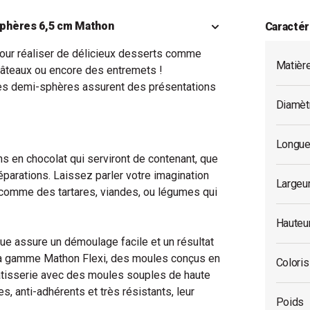
-sphères 6,5 cm Mathon
Caractér
our réaliser de délicieux desserts comme
Matièr
âteaux ou encore des entremets !
 les demi-sphères assurent des présentations
Diamèt
Longue
s en chocolat qui serviront de contenant, que
parations. Laissez parler votre imagination
Largeu
 comme des tartares, viandes, ou légumes qui
Hauteu
aque assure un démoulage facile et un résultat
 la gamme Mathon Flexi, des moules conçus en
Coloris
pâtisserie avec des moules souples de haute
es, anti-adhérents et très résistants, leur
Poids