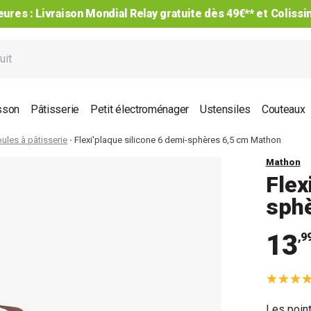
-25% sur le 2ème et les suivants* : code CUISINE2
sson
Pâtisserie
Petit électroménager
Ustensiles
Couteaux
ules à pâtisserie
Flexi'plaque silicone 6 demi-sphères 6,5 cm Mathon
Mathon
Flex
sph
13
,9
Les point