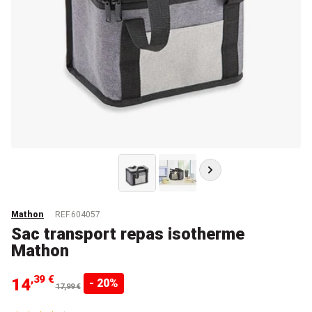
Mathon
REF.604057
Sac transport repas isotherme
Mathon
,39 €
14
- 20%
17,99 €