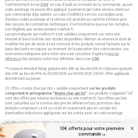
Conformément à nos
CGV
, en cas d'oubli au moment de la commande, aucun
code avantage ne pourra être appliqué à postériori par notre service client sur
une commande déjà validée. Le code CUISINE25 est non cumulable avec
d’autres codes avantage et la remise est arrondie au centime inférieur pour
des raisons de contraintes techniques. Il ne fonctionne que sur les comptes
non éligibles aux ventes privées mathon.fr.
Les prix indiqués sur mathon.fr sont valables uniquement sur notre site
internet et dans la limite des stocks disponibles. Mathon se réserve le droit de
modifier les prix de vente à tout moment et les produits seront facturés sur la
base des tarifs en vigueur au moment de la passation des commandes. Les
économies indiquées dans notre site sont calculées d'après le
prix de
référence
des produits selon leur définition dans nos
CGV
.
** Livraison Mondial Relay gratuite dès 49€ au lieu de 69€ et Colissimo gratuite
dès 69€ au lieu de 89€ du 05/08/2026 au 09/08/2026 23h59. Offre appliquée
directement au panier.
(1) Offre « moins cher par lots » valable uniquement
sur les produits
comportant le pictogramme "
Moins cher par lot
".
Les produits s'appelant "lot"
sont des offres prix volume exclusives au site mathon.fr. Ces offres par lots
sont calculées sur la somme des
prix de référence
hors promotion des
produits composant ce lot ou ce kit et ne prennent pas en compte les
éventuelles réductions appliquées sur les unités avec un code avantage.
(2) Offre Déstockage valable uniquement sur les produits comportant le
pictogramme "Déstockage" jusqu'à épuisement définitif de leur stock.
10€ offerts pour votre première
commande
(3)
(3) 10€ de remise sur votre première commande sur mathon.fr dès 99€