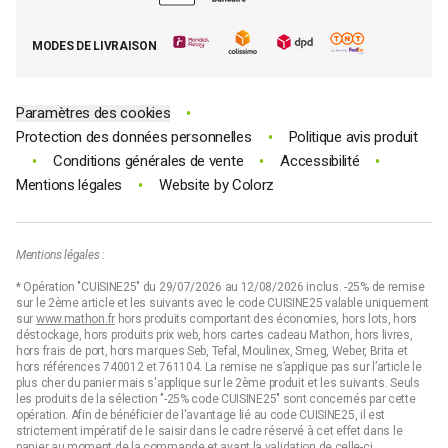
Tous nos bons plans
E-cartes cadeau Mathon
MODES DE LIVRAISON
Code promo Mathon
•
Paramètres des cookies
•
Protection des données personnelles
Politique avis produit
•
•
•
Conditions générales de vente
Accessibilité
•
Mentions légales
Website by
Colorz
Mentions légales :
* Opération "CUISINE25" du 29/07/2026 au 12/08/2026 inclus. -25% de remise
sur le 2ème article et les suivants avec le code CUISINE25 valable uniquement
sur
www.mathon.fr
hors produits comportant des économies, hors lots, hors
déstockage, hors produits prix web, hors cartes cadeau Mathon, hors livres,
hors frais de port, hors marques Seb, Tefal, Moulinex, Smeg, Weber, Brita et
hors références 740012 et 761104. La remise ne s’applique pas sur l’article le
plus cher du panier mais s'applique sur le 2ème produit et les suivants. Seuls
les produits de la sélection "-25% code CUISINE25" sont concernés par cette
opération. Afin de bénéficier de l'avantage lié au code CUISINE25, il est
strictement impératif de le saisir dans le cadre réservé à cet effet dans le
panier au moment de la commande et avant la validation de celle-ci.