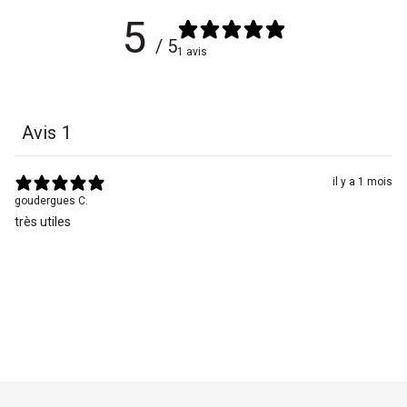
5
/ 5
1 avis
Avis
1
il y a 1 mois
goudergues C.
très utiles