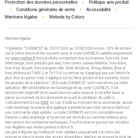
•
Protection des données personnelles
Politique avis produit
•
•
•
Conditions générales de vente
Accessibilité
•
Mentions légales
Website by
Colorz
Mentions légales :
* Opération "CUISINE25" du 29/07/2026 au 12/08/2026 inclus. -25% de remise
sur le 2ème article et les suivants avec le code CUISINE25 valable uniquement
sur
www.mathon.fr
hors produits comportant des économies, hors lots, hors
déstockage, hors produits prix web, hors cartes cadeau Mathon, hors livres,
hors frais de port, hors marques Seb, Tefal, Moulinex, Smeg, Weber, Brita et
hors références 740012 et 761104. La remise ne s’applique pas sur l’article le
plus cher du panier mais s'applique sur le 2ème produit et les suivants. Seuls
les produits de la sélection "-25% code CUISINE25" sont concernés par cette
opération. Afin de bénéficier de l'avantage lié au code CUISINE25, il est
strictement impératif de le saisir dans le cadre réservé à cet effet dans le
panier au moment de la commande et avant la validation de celle-ci.
Conformément à nos
CGV
, en cas d'oubli au moment de la commande, aucun
code avantage ne pourra être appliqué à postériori par notre service client sur
une commande déjà validée. Le code CUISINE25 est non cumulable avec
d’autres codes avantage et la remise est arrondie au centime inférieur pour
des raisons de contraintes techniques. Il ne fonctionne que sur les comptes
non éligibles aux ventes privées mathon.fr.
Les prix indiqués sur mathon.fr sont valables uniquement sur notre site
internet et dans la limite des stocks disponibles. Mathon se réserve le droit de