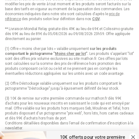
modifier les prix de vente à tout moment et les produits seront facturés sur la
base des tarifs en vigueur au moment de la passation des commandes. Les
économies indiquées dans notre site sont calculées d'après le
prix de
référence
des produits selon leur définition dans nos
CGV
.
** Livraison Mondial Relay gratuite dès 49€ au lieu de 69€ et Colissimo gratuite
dès 69€ au lieu de 89€ du 05/08/2026 au 09/08/2026 23h59. Offre appliquée
directement au panier.
(1) Offre « moins cher par lots » valable uniquement
sur les produits
comportant le pictogramme "
Moins cher par lot
".
Les produits s'appelant "lot"
sont des offres prix volume exclusives au site mathon.fr. Ces offres par lots
sont calculées sur la somme des
prix de référence
hors promotion des
produits composant ce lot ou ce kit et ne prennent pas en compte les
éventuelles réductions appliquées sur les unités avec un code avantage.
(2) Offre Déstockage valable uniquement sur les produits comportant le
pictogramme "Déstockage" jusqu'à épuisement définitif de leur stock.
(3) 10€ de remise sur votre première commande sur mathon.fr dès 99€
d’achats pour les nouveaux inscrits en saisissant le code qui est envoyé par
mail. Offre valable sur les produits hors marques Seb, Moulinex et Tefal, hors
produits disposant d'un pictogramme "prix web", hors lots, hors cartes cadeaux
et dès 99€ d'achats hors frais de port.
Conditions détaillées disponibles dans l’email de confirmation d’inscription à la
newsletter.
10€ offerts pour votre première
(4) Offre « Prix web » valable uniquement sur les produits comportant le