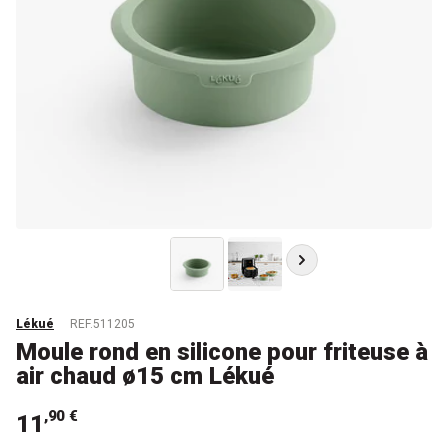
Lékué
REF.511205
Moule rond en silicone pour friteuse à
air chaud ø15 cm Lékué
,90 €
11