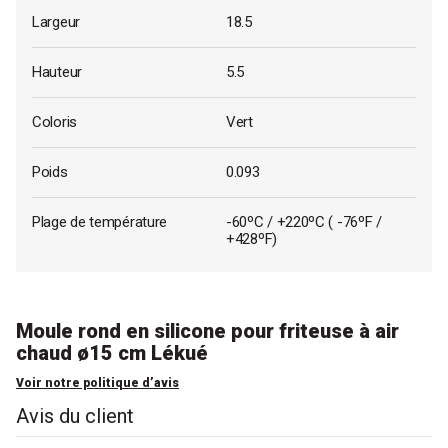
Largeur
18.5
Hauteur
5.5
Coloris
Vert
Poids
0.093
Plage de température
-60ºC / +220ºC ( -76ºF /
+428ºF)
Moule rond en silicone pour friteuse à air
chaud ø15 cm Lékué
Voir notre politique d’avis
Avis du client