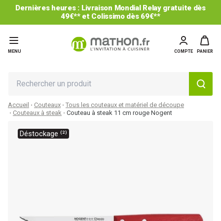
Dernières heures : Livraison Mondial Relay gratuite dès
49€** et Colissimo dès 69€**
MENU
COMPTE
PANIER
Accueil
Couteaux
Tous les couteaux et matériel de découpe
Couteaux à steak
Couteau à steak 11 cm rouge Nogent
Déstockage ⁽²⁾