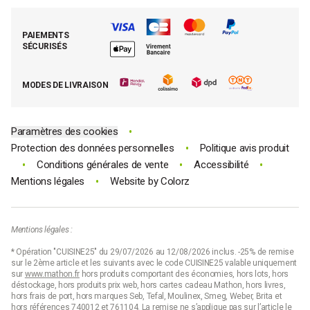
Mes commandes
Cuisson tout inox
Espace presse
Contacter le SAV
Retrouver (ou activer) mon compte client
Nos best-sellers pâtisserie
Mathon BtoB
Demande de rétractation
PAIEMENTS
Moins cher par lot
La presse parle de Mathon
SÉCURISÉS
Tous nos bons plans
E-cartes cadeau Mathon
MODES DE LIVRAISON
Code promo Mathon
•
Paramètres des cookies
•
Protection des données personnelles
Politique avis produit
•
•
•
Conditions générales de vente
Accessibilité
•
Mentions légales
Website by
Colorz
Mentions légales :
* Opération "CUISINE25" du 29/07/2026 au 12/08/2026 inclus. -25% de remise
sur le 2ème article et les suivants avec le code CUISINE25 valable uniquement
sur
www.mathon.fr
hors produits comportant des économies, hors lots, hors
déstockage, hors produits prix web, hors cartes cadeau Mathon, hors livres,
hors frais de port, hors marques Seb, Tefal, Moulinex, Smeg, Weber, Brita et
hors références 740012 et 761104. La remise ne s’applique pas sur l’article le