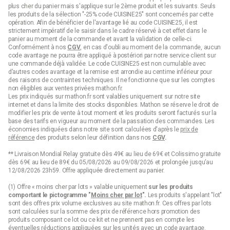
plus cher du panier mais s'applique sur le 2ème produit et les suivants. Seuls
les produits de la sélection "-25% code CUISINE25" sont concernés par cette
opération. Afin de bénéficier de l'avantage lié au code CUISINE25, il est
strictement impératif de le saisir dans le cadre réservé à cet effet dans le
panier au moment de la commande et avant la validation de celle-ci.
Conformément à nos
CGV
, en cas d'oubli au moment de la commande, aucun
code avantage ne pourra être appliqué à postériori par notre service client sur
une commande déjà validée. Le code CUISINE25 est non cumulable avec
d’autres codes avantage et la remise est arrondie au centime inférieur pour
des raisons de contraintes techniques. Il ne fonctionne que sur les comptes
non éligibles aux ventes privées mathon.fr.
Les prix indiqués sur mathon.fr sont valables uniquement sur notre site
internet et dans la limite des stocks disponibles. Mathon se réserve le droit de
modifier les prix de vente à tout moment et les produits seront facturés sur la
base des tarifs en vigueur au moment de la passation des commandes. Les
économies indiquées dans notre site sont calculées d'après le
prix de
référence
des produits selon leur définition dans nos
CGV
.
** Livraison Mondial Relay gratuite dès 49€ au lieu de 69€ et Colissimo gratuite
dès 69€ au lieu de 89€ du 05/08/2026 au 09/08/2026 et prolongée jusqu’au
12/08/2026 23h59. Offre appliquée directement au panier.
(1) Offre « moins cher par lots » valable uniquement
sur les produits
comportant le pictogramme "
Moins cher par lot
".
Les produits s'appelant "lot"
sont des offres prix volume exclusives au site mathon.fr. Ces offres par lots
sont calculées sur la somme des
prix de référence
hors promotion des
produits composant ce lot ou ce kit et ne prennent pas en compte les
éventuelles réductions appliquées sur les unités avec un code avantage.