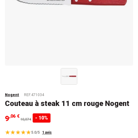
Nogent
REF.471034
Couteau à steak 11 cm rouge Nogent
,06 €
9
- 10%
10,07 €
5.0/5
1 avis