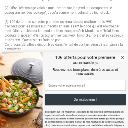
(2) Offre Déstockage valable uniquement sur les produits comportant le
pictogramme "Déstockage" jusqu'à épuisement définitif de leur stock.
(3) 10€ de remise sur votre première commande sur mathon.fr dès 99€
d’achats pour les nouveaux inscrits en saisissant le code qui est envoyé par
mail. Offre valable sur les produits hors marques Seb, Moulinex et Tefal, hors
produits disposant d'un pictogramme "prix web", hors lots, hors cartes cadeaux
et dès 99€ d'achats hors frais de port.
Conditions détaillées disponibles dans l’email de confirmation d’inscription à la
newsletter.
10€ offerts pour votre première
(4) Offre « Prix web » valable uniquement sur les produits comportant le
commande
pictogramme "prix web". Les produits indiqués "prix web" sont des offres
(3)
exclusives au site mathon.fr. Offre non applicable en magasin ou en catalogue.
Recevez nos bons plans, dernières actus et
nouveautés.
Mathon.fr est membre de la FEVAD (fédération du e-commerce et de la vente à
distance)
Je m'abonne !
En cliquant sur "Je m'abonne", j'accepte de recevoir des communications de
la part de
mathon.fr
, je confirme avoir pris connaissance des informations
relatives à la collecte de mes données personnelles définie par notre politique
de confidentialité et j’accepte le suivi de mes habitudes de lecture (ouverture,
clics) dans les communications reçues pour que Mathon adapte la fréquence