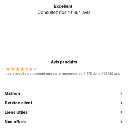
Excellent
Avis produits
4.5/5
Les produits obtiennent une note moyenne de 4.5/5 dans 112130 avis
Mathon
Qui sommes-nous ?
Service client
Catalogue
Livraisons
Liens utiles
Guides d'achat
Paiements
Mon compte client
Nos offres
La boutique de Saint-Marcellin
Foire aux questions (FAQ)