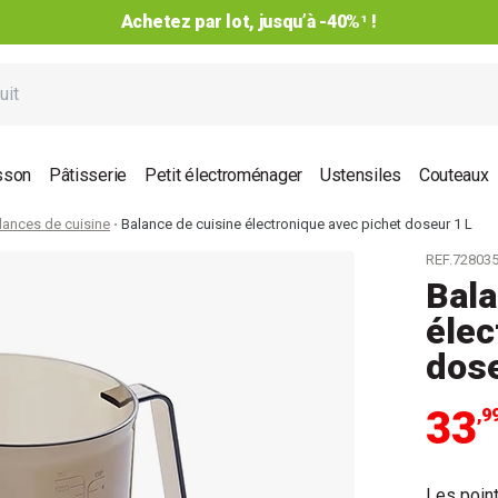
Achetez par lot, jusqu’à -40%¹ !
sson
Pâtisserie
Petit électroménager
Ustensiles
Couteaux
lances de cuisine
Balance de cuisine électronique avec pichet doseur 1 L
REF.72803
Bala
élec
dose
33
,9
Les point