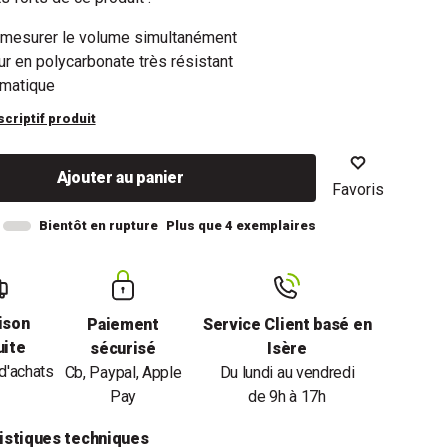
 mesurer le volume simultanément
r en polycarbonate très résistant
omatique
scriptif produit
Ajouter au panier
Favoris
Bientôt en rupture
Plus que 4 exemplaires
ison
Paiement
Service Client basé en
uite
sécurisé
Isère
d'achats
Cb, Paypal, Apple
Du lundi au vendredi
Pay
de 9h à 17h
istiques techniques