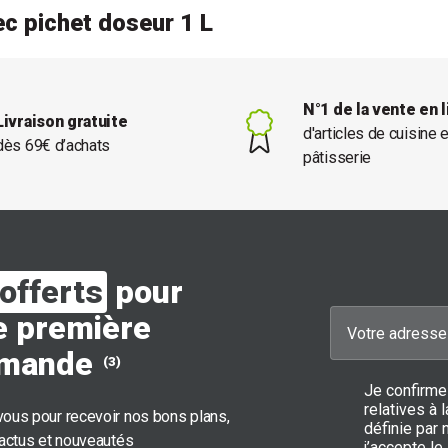
ec pichet doseur 1 L
N°1 de la vente en 
Livraison gratuite
d'articles de cuisine 
dès 69€ d’achats
pâtisserie
offerts
pour
e première
mande
(3)
Je confirme
relatives à
ous pour recevoir nos bons plans,
définie par 
 actus et nouveautés
j’accepte le