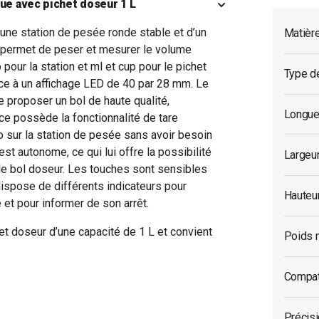
que avec pichet doseur 1 L
ne station de pesée ronde stable et d’un
Matièr
e permet de peser et mesurer le volume
 pour la station et ml et cup pour le pichet
Type de
âce à un affichage LED de 40 par 28 mm. Le
e proposer un bol de haute qualité,
Longue
nce possède la fonctionnalité de tare
o sur la station de pesée sans avoir besoin
t autonome, ce qui lui offre la possibilité
Largeu
 le bol doseur. Les touches sont sensibles
 dispose de différents indicateurs pour
Hauteu
e et pour informer de son arrêt.
t doseur d’une capacité de 1 L et convient
Poids 
Compati
Précis